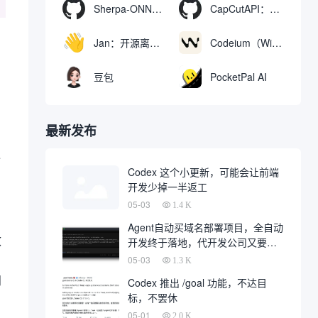
Sherpa-ONNX：使用ONNXRuntime实现离线语音识别和合成
CapCutAPI：自动化控制CapCut视频剪辑的开源工具
Jan：开源离线AI助手，ChatGPT 替代品，运行本地AI模型或连接云端AI
Codeium（Windsurf Editor）：免费的AI代码补全与聊天工具，Windsurf以对话方式编写完整项目代码
豆包
PocketPal AI
最新发布
输
Codex 这个小更新，可能会让前端
开发少掉一半返工
05-03
1.4 K
Agent自动买域名部署项目，全自动
效
开发终于落地，代开发公司又要倒
一大片
05-03
1.3 K
问
Codex 推出 /goal 功能，不达目
标，不罢休
05-01
2.0 K