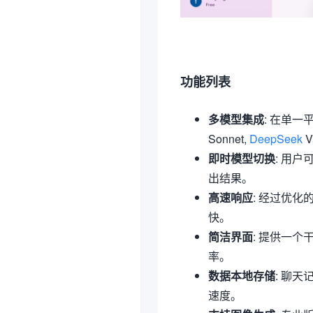
功能列表
多模型集成
: 在单一
Sonnet,
DeepSeek
V
即时模型切换
: 用
出结果。
高速响应
: 经过优
快。
简洁界面
: 提供一
率。
数据本地存储
: 聊
速度。