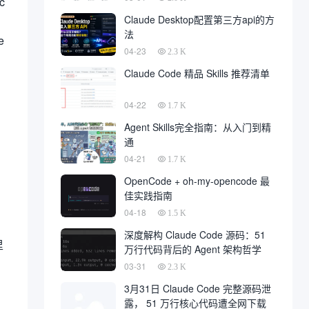
c
Claude Desktop配置第三方api的方
法
e
04-23
2.3 K
Claude Code 精品 Skills 推荐清单
04-22
1.7 K
Agent Skills完全指南：从入门到精
通
04-21
1.7 K
OpenCode + oh-my-opencode 最
佳实践指南
04-18
1.5 K
深度解构 Claude Code 源码：51
里
万行代码背后的 Agent 架构哲学
03-31
2.3 K
3月31日 Claude Code 完整源码泄
露， 51 万行核心代码遭全网下载