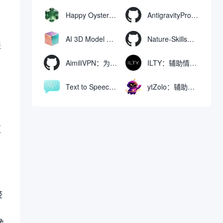
Happy Oyster AI：生成可交互式3D虚拟世界与视频的大模型
AntigravityProxyLauncher：免TUN全局代理使用Antigravity IDE
AI 3D Model Generator：通过文本和图像快速生成3D模型的在线工具
Nature-Skills：辅助撰写学术论文和绘制科研图表的智能体插件
表
AimiliVPN：为Linux提供纯净出站家庭IP的VPN代理网关
ILTY：辅助情绪疏导与提供行动建议的AI陪伴工具
Text to Speech AI：支持多说话人与情感控制的文字转语音工具
ytZolo：辅助创建和优化YouTube视频内容的生成工具
更
轻
像