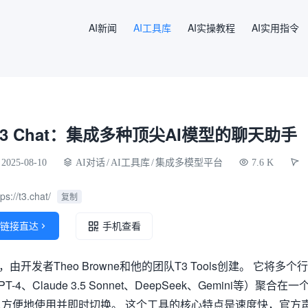
AI新闻
AI工具库
AI实操教程
AI实用指令
T3 Chat：集成多种顶尖AI模型的聊天助手
2025-08-10
AI对话
/
AI工具库
/
集成多模型平台
7.6 K
tps://t3.chat/
复制
链接直达

手机查看
台，由开发者Theo Browne和他的团队T3 Tools创建。 它将多个行
、Claude 3.5 Sonnet、DeepSeek、Gemini等）聚合在一
方便地使用并即时切换。 这个工具的核心特点是速度快，官方