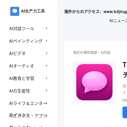
海外からのアクセス：www.kdjingp
AIニュー
AI対話ツール
AIペインティング
»
現在の場所
図頭
AI対話
AIビデオ
AIオーディオ
AI教育と学習
AIの生産性
ト
ht
AIライフ＆エンター
テイメント
AIビジネス・アプリ
ケーション