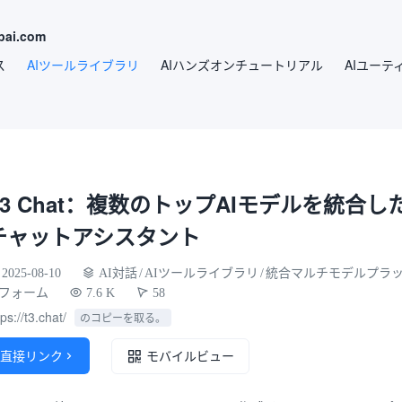
ai.com
ス
AIツールライブラリ
AIハンズオンチュートリアル
AIユーテ
T3 Chat：複数のトップAIモデルを統合し
チャットアシスタント
2025-08-10
AI対話
/
AIツールライブラリ
/
統合マルチモデルプラ
フォーム
7.6 K
58
tps://t3.chat/
のコピーを取る。
直接リンク

モバイルビュー