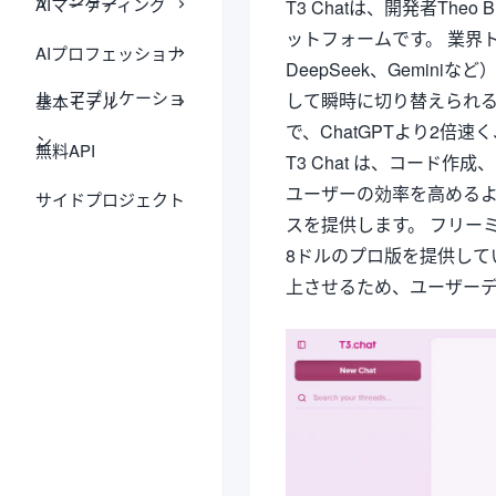
AIマーケティング
T3 Chatは、開発者The
ットフォームです。 業界トップ
AIプロフェッショナ
DeepSeek、Gemi
ル・アプリケーショ
して瞬時に切り替えられる
基本モデル
で、ChatGPTより2倍速
ン
無料API
T3 Chat は、コード
ユーザーの効率を高める
サイドプロジェクト
スを提供します。 フリー
8ドルのプロ版を提供して
上させるため、ユーザー