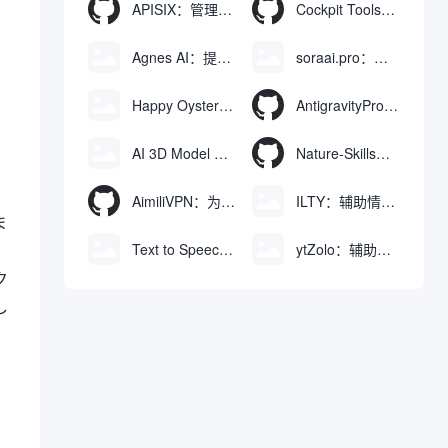
APISIX：管理和代理API及大模型流量的高性能网关
Cockpit Tools：管理多个AI编程IDE账号与配置多开独立实例的本地桌面应用
Agnes AI：提供全模态模型免费API、支持图文视频生成与复杂工程执行的智能体平台
soraai.pro：支持多模型文字转视频和图像生成的在线创作工具
Happy Oyster AI：生成可交互式3D虚拟世界与视频的大模型
AntigravityProxyLauncher：免TUN全局代理使用Antigravity IDE
AI 3D Model Generator：通过文本和图像快速生成3D模型的在线工具
Nature-Skills：辅助撰写学术论文和绘制科研图表的智能体插件
AimiliVPN：为Linux提供纯净出站家庭IP的VPN代理网关
ILTY：辅助情绪疏导与提供行动建议的AI陪伴工具
ま
Text to Speech AI：支持多说话人与情感控制的文字转语音工具
ytZolo：辅助创建和优化YouTube视频内容的生成工具
ク
し