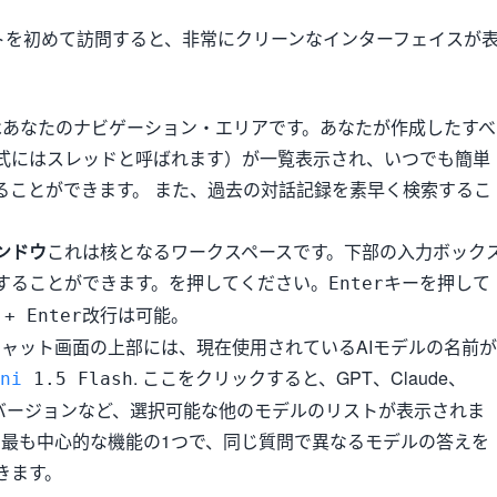
トを初めて訪問すると、非常にクリーンなインターフェイスが
こはあなたのナビゲーション・エリアです。あなたが作成したすべ
式にはスレッドと呼ばれます）が一覧表示され、いつでも簡単
ることができます。 また、過去の対話記録を素早く検索するこ
ンドウ
これは核となるワークスペースです。下部の入力ボック
することができます。を押してください。
キーを押して
Enter
改行は可能。
 + Enter
 チャット画面の上部には、現在使用されているAIモデルの名前が
. ここをクリックすると、GPT、Claude、
ni
1.5 Flash
なるバージョンなど、選択可能な他のモデルのリストが表示されま
atの最も中心的な機能の1つで、同じ質問で異なるモデルの答えを
きます。