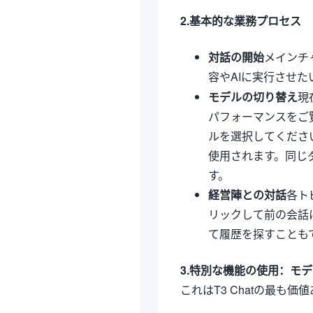
2.基本的な業務プロセス
対話の開始
メインチ
容やAIに実行させ
モデルの切り替え
現
パフォーマンスをご
ルを選択してくださ
使用されます。同じ
す。
経営陣との対話
各ト
リックして前の会話
て履歴を探すことも
3.特別な機能の使用：モ
これはT3 Chatの最も