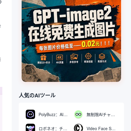
ラ
ド
額
人気のAIツール
PolyBuzz：AIキャラクターと交流できる無料チャット＆ロールプレイングプラットフォーム
無制限AIチャット：無料無制限AIチャットツール
ロボネオ：チャットで動画や画像を生成・編集するAIツール
Video Face Swap