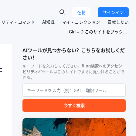
在籍
サインイン
ィリティ・コマンド
AI知識
マイ・コレクション
貢献したい
Ctrl + D このサイトをブックマークする
AIツールが見つからない？こちらをお試しくだ
さい！
キーワードを入力してください。
Bing検索へのアクセシ
た
ビリティ
AIツールはこのサイトですぐに見つけることがで
きる。
ッ
今すぐ検索