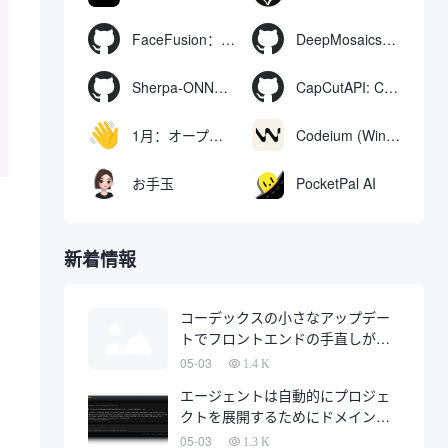
FaceFusion：ビデオ顔交換強化ツール｜音声同期ビデオ口の動き
DeepMosaics：画像やビデオからモザイクを自動的に除去したり、モザイクを追加したりする。
Sherpa-ONNX: ONNXRuntimeによるオフライン音声認識と合成
CapCutAPI: CapCutビデオクリップの自動制御用オープンソースツール
1月：オープンソースのオフラインAIアシスタント、ChatGPTの代替、ローカルAIモデルの実行またはクラウドAIへの接続
Codeium (Windsurf Editor): 無料のAIコード補完＆チャットツール。
お手玉
PocketPal AI
新着情報
コーデックスの小さなアップデー
トでフロントエンドの手直しが半
分になるかもしれない
05-03
1.4 K
エージェントは自動的にプロジェ
クトを展開するためにドメイン名
を購入し、完全に自動化された開
05-03
1.3 K