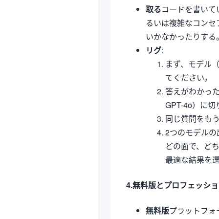
取る
コードを書いて
るいは複雑なコンセ
いかなかったりする
リグ
:
まず、モデル（
てください。
答えがわかっ
GPT-4o）に
同じ質問をも
2つのモデル
どの面で、ど
最適な結果を
4.無料版とプロフェッシ
無料版
プラットフォ