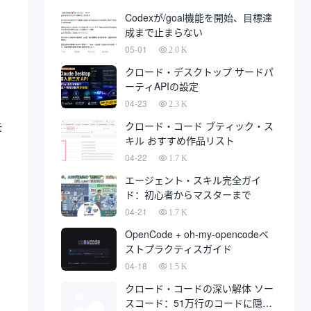
発は、最終的に開発会社に代わっ
Codexが/goal機能を開始、目標達
て、多数の秋に上陸している。
成まで止まらない
、
05-01
2.0 K
クロード・デスクトップ サードパ
ーティAPIの設定
04-23
2.3 K
クロード・コード ブティック・ス
モ
キル おすすめ作品リスト
04-22
1.7 K
エージェント・スキル完全ガイ
ド：初心者からマスターまで
04-21
1.7 K
OpenCode + oh-my-opencodeベ
ストプラクティスガイド
04-18
1.5 K
クロード・コードの深い解体 ソー
スコード：51万行のコードに隠さ