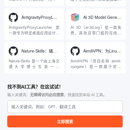
态大模型与智能应用生态系
在线视频与图像生成工作站。
统。它突破了单一文本聊天的
平台致力于为数字内容创作
限制，提供集文本、图像、视
者、营销人员及广大用户提供
AntigravityProxyLauncher：免TUN全局代理使用Antigravity IDE
AI 3D Model Generator：通过文本和图像快速生成3D模型的在线工具
频生成于一体的“全模态”大模
一站式、开箱即用的视觉内容
型能力。平台的核心产品矩阵
生成解决方案。网站的核心优
AntigravityProxyLauncher 是
AI 3D（ai-3d.org）是一款免
包括主打自动化工作流的
势在于其强大的多模型聚合能
一款专为特定桌面应用设计的
费、高效且零门槛的在线AI
Agnes...
力：不仅支持用户...
工程级透明 SOCKS5 代理注
3D模型生成平台。网站底层集
入工具，现已支持 macOS 与
成了腾讯Hunyuan 3D和字节跳
Windows 平台。当用户使用桌
动Seed 3D两大行业领先的AI
Nature-Skills：辅助撰写学术论文和绘制科研图表的智能体插件
AimiliVPN：为Linux提供纯净出站家庭IP的VPN代理网关
面版 Gemini 客户端或
模型架构，致力于帮助用户无
Antigravity IDE ...
需掌握复杂的3D拓扑知识或昂
Nature-Skills 是一个由上海交
AimiliVPN（项目名称 aimili-
贵的专业软件，即可在...
通大学博士生袁一哲
vpngate）是一款基于官方
（Yuan1z0825）开发并开源的
VPNGate 开放协议的高性
智能体技能（Skill）指令集
能、零依赖 VPN 代理网关工
合，专为顶级学术期刊（如
具，专为 Linux 服务器环境
找不到AI工具？在这试试！
Nature、Science、Cell 等）
（如 VPS）设计。它完全采用
的论文撰写与发表流程设计。
纯 Python 标准库编写，用户
输入关键词，
无障碍访问必应搜索
，快速找到本站 AI 工具。
该工具集以智能体插...
无需安装...
立即搜索