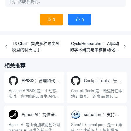
问，请联系我们。
0
0


T3 Chat：集成多种顶尖AI
CycleResearcher：AI驱动
模型的聊天助手
的学术研究与审稿自动化工
具
相关推荐
APISIX：管理和代理API及大模型流量的高性能网关
Cockpit Tools：管理多个AI编程IDE账号与配置多开独立实例的本地桌面应用
Apache APISIX 是一个动态、
Cockpit Tools 是一款运行在本
实时、高性能的云原生 API 网
地计算机上的桌面端应用程
关，同时具备强大的 AI 网关
序，专为集中管理多种 AI 集
能力。它基于 NGINX 和
成开发环境（IDE）和智能编
LuaJIT 构建，并在 2019 年作
程助手的账号与运行环境而设
Agnes AI：提供全模态模型免费API、支持图文视频生成与复杂工程执行的智能体平台
soraai.pro：支持多模型文字转视频和图像生成的在线创作工具
为顶级开源项目捐赠给
计。它目前支持包括
Apache 软件基金会。APISIX
Antigravity IDE、Codex、
Agnes AI 是由新加坡初创公司
SoraAI（soraai.pro）是一个集
彻底摒...
GitHub Copilo...
Sapiens AI 开发的新一代多模
成了全球前沿人工智能模型的