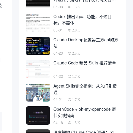
极
一大片
05-03
1.3 K
Codex 推出 /goal 功能，不达目
标，不罢休
05-01
2.0 K
Claude Desktop配置第三方api的方
法
04-23
2.3 K
I
Claude Code 精品 Skills 推荐清单
04-22
1.7 K
Agent Skills完全指南：从入门到精
通
04-21
1.7 K
OpenCode + oh-my-opencode 最
佳实践指南
04-18
1.5 K
深度解构 Claude Code 源码：51