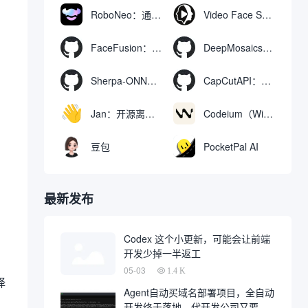
RoboNeo：通过聊天生成和编辑视频与图像的AI工具
Video Face Swap
FaceFusion：视频换脸增强工具|语音同步视频嘴型动作
DeepMosaics：自动去除图像和视频中的马赛克，或向其添加马赛克
Sherpa-ONNX：使用ONNXRuntime实现离线语音识别和合成
CapCutAPI：自动化控制CapCut视频剪辑的开源工具
Jan：开源离线AI助手，ChatGPT 替代品，运行本地AI模型或连接云端AI
Codeium（Windsurf Editor）：免费的AI代码补全与聊天工具，Windsurf以对话方式编写完整项目代码
豆包
PocketPal AI
最新发布
Codex 这个小更新，可能会让前端
开发少掉一半返工
05-03
1.4 K
择
Agent自动买域名部署项目，全自动
开发终于落地，代开发公司又要倒