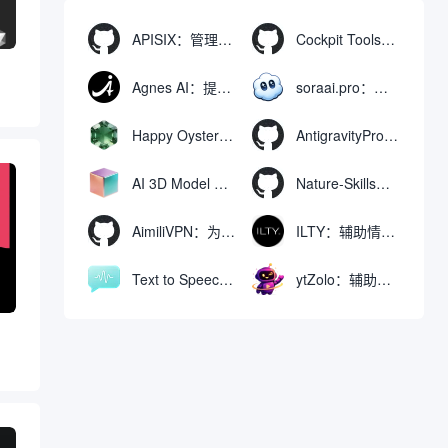
APISIX：管理和代理API及大模型流量的高性能网关
Cockpit Tools：管理多个AI编程IDE账号与配置多开独立实例的本地桌面应用
？
Agnes AI：提供全模态模型免费API、支持图文视频生成与复杂工程执行的智能体平台
soraai.pro：支持多模型文字转视频和图像生成的在线创作工具
Happy Oyster AI：生成可交互式3D虚拟世界与视频的大模型
AntigravityProxyLauncher：免TUN全局代理使用Antigravity IDE
AI 3D Model Generator：通过文本和图像快速生成3D模型的在线工具
Nature-Skills：辅助撰写学术论文和绘制科研图表的智能体插件
AimiliVPN：为Linux提供纯净出站家庭IP的VPN代理网关
ILTY：辅助情绪疏导与提供行动建议的AI陪伴工具
Text to Speech AI：支持多说话人与情感控制的文字转语音工具
ytZolo：辅助创建和优化YouTube视频内容的生成工具