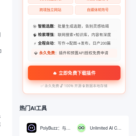
跨境独立网站
自媒体矩阵号
🎯
智能选题
：批量生成选题，告别灵感枯竭
测
🧠
检索增强
：联网搜索+知识库，内容有深度
⚡
全程自动
：写作→配图→发布，日产200篇
即
💎
永久免费
：插件和预置API授权免费申请
🔥 立即免费下载插件
✅ 永久免费
·
🔓 100% 开源
·
🔒 数据本地存储
热门AI工具
先
完
PolyBuzz：与AI角色互动的免费聊天与角色扮演平台
Unlimited AI Chat：免费无限制的AI聊天工具