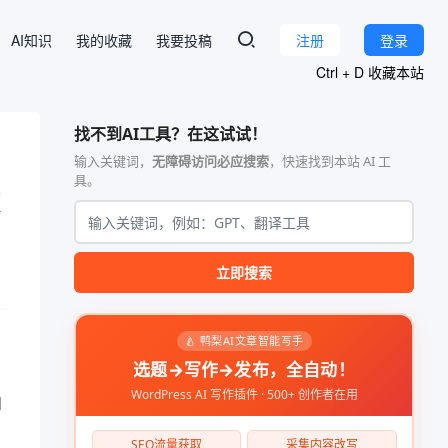
AI知识
我的收藏
我要投稿
注册
登录
Ctrl + D 收藏本站
找不到AI工具？在这试试！
输入关键词，
无障碍访问必应搜索
，快速找到本站 AI 工
具。
立即搜索
🍐 鸭梨AI文章智能写手
选题→写作→发布，全自动！
WordPress AI 写作插件 · 500+ 创作者在用
和
，
SEO流量获取
采集内容改写