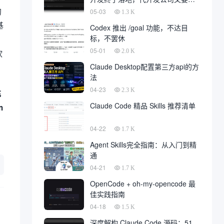
一大片
的
05-03
1.3 K
基
Codex 推出 /goal 功能，不达目
标，不罢休
05-01
软
2.0 K
Claude Desktop配置第三方api的方
法
04-23
2.3 K
充
Claude Code 精品 Skills 推荐清单
m
04-22
1.7 K
Agent Skills完全指南：从入门到精
通
04-21
1.7 K
OpenCode + oh-my-opencode 最
佳实践指南
04-18
1.5 K
深度解构 Claude Code 源码：51