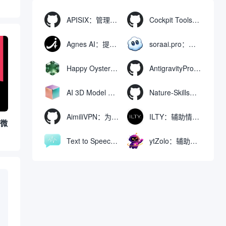
APISIX：管理和代理API及大模型流量的高性能网关
Cockpit Tools：管理多个AI编程IDE账号与配置多开独立实例的本地桌面应用
Agnes AI：提供全模态模型免费API、支持图文视频生成与复杂工程执行的智能体平台
soraai.pro：支持多模型文字转视频和图像生成的在线创作工具
Happy Oyster AI：生成可交互式3D虚拟世界与视频的大模型
AntigravityProxyLauncher：免TUN全局代理使用Antigravity IDE
AI 3D Model Generator：通过文本和图像快速生成3D模型的在线工具
Nature-Skills：辅助撰写学术论文和绘制科研图表的智能体插件
AimiliVPN：为Linux提供纯净出站家庭IP的VPN代理网关
ILTY：辅助情绪疏导与提供行动建议的AI陪伴工具
与微
Text to Speech AI：支持多说话人与情感控制的文字转语音工具
ytZolo：辅助创建和优化YouTube视频内容的生成工具