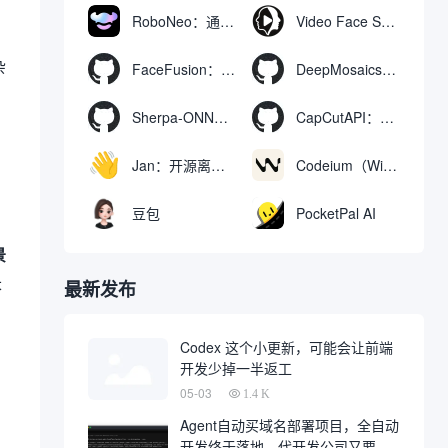
RoboNeo：通过聊天生成和编辑视频与图像的AI工具
Video Face Swap
杂
FaceFusion：视频换脸增强工具|语音同步视频嘴型动作
DeepMosaics：自动去除图像和视频中的马赛克，或向其添加马赛克
Sherpa-ONNX：使用ONNXRuntime实现离线语音识别和合成
CapCutAPI：自动化控制CapCut视频剪辑的开源工具
Jan：开源离线AI助手，ChatGPT 替代品，运行本地AI模型或连接云端AI
Codeium（Windsurf Editor）：免费的AI代码补全与聊天工具，Windsurf以对话方式编写完整项目代码
豆包
PocketPal AI
景
长
最新发布
Codex 这个小更新，可能会让前端
开发少掉一半返工
05-03
1.4 K
Agent自动买域名部署项目，全自动
开发终于落地，代开发公司又要倒