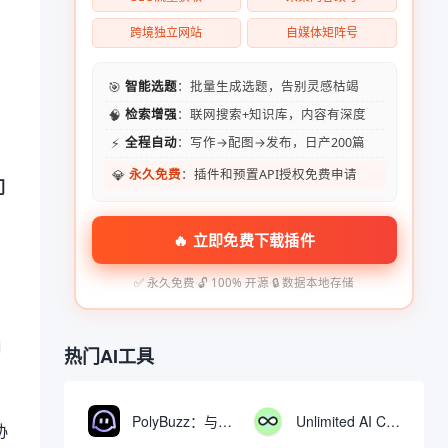
跨境独立网站
自媒体矩阵号
。
🎯
智能选题
：批量生成选题，告别灵感枯竭
🧠
检索增强
：联网搜索+知识库，内容有深度
⚡
全程自动
：写作→配图→发布，日产200篇
💎
永久免费
：插件和预置API授权免费申请
门
🔥 立即免费下载插件
✅ 永久免费
·
🔓 100% 开源
·
🔒 数据本地存储
，
I
热门AI工具
PolyBuzz：与AI角色互动的免费聊天与角色扮演平台
Unlimited AI Chat：免费无限制的AI聊天工具
协