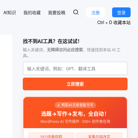
AI知识
我的收藏
我要投稿
注册
登录
Ctrl + D 收藏本站
找不到AI工具？在这试试！
输入关键词，
无障碍访问必应搜索
，快速找到本站 AI 工
具。
立即搜索
🍐 鸭梨AI文章智能写手
选题→写作→发布，全自动！
WordPress AI 写作插件 · 500+ 创作者在用
SEO流量获取
采集内容改写