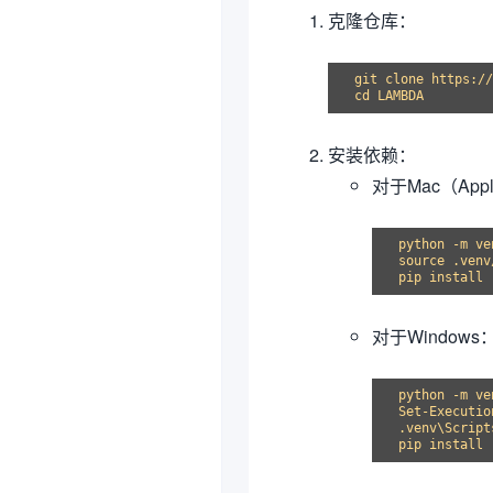
克隆仓库：
git clone https://
安装依赖：
对于Mac（Apple
python -m ve
source .venv
对于Windows
python -m ve
Set-Executio
.venv\Script