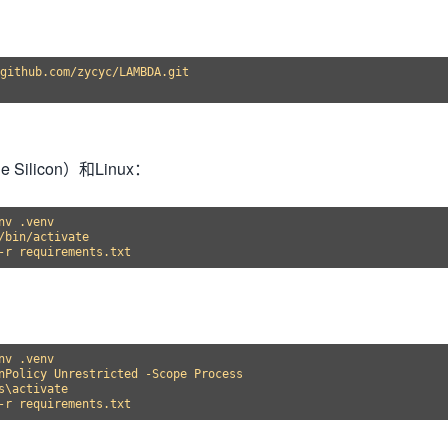
github.com/zycyc/LAMBDA.git

 Silicon）和Linux：
nv .venv

/bin/activate

：
nv .venv

nPolicy Unrestricted -Scope Process

s\activate
