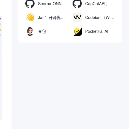
Sherpa-ONNX：使用ONNXRuntime实现离线语音识别和合成
CapCutAPI：自动化控制CapCut视频剪辑的开源工具
Jan：开源离线AI助手，ChatGPT 替代品，运行本地AI模型或连接云端AI
Codeium（Windsurf Editor）：免费的AI代码补全与聊天工具，Windsurf以对话方式编写完整项目代码
豆包
PocketPal AI