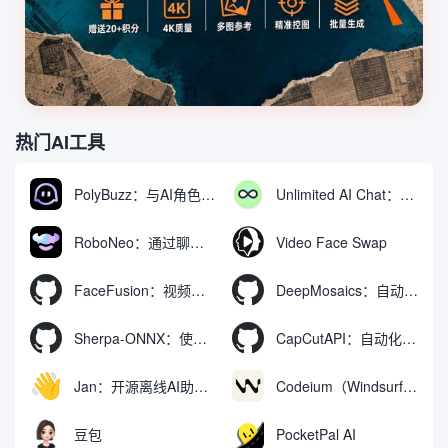
热门AI工具
PolyBuzz：与AI角色互动的免费聊天与角色扮演平台
Unlimited AI Chat：免费无限制的AI聊天工具
RoboNeo：通过聊天生成和编辑视频与图像的AI工具
Video Face Swap
FaceFusion：视频换脸增强工具|语音同步视频嘴型动作
DeepMosaics：自动去除图像和视频中的马赛克，或向其添加马赛克
Sherpa-ONNX：使用ONNXRuntime实现离线语音识别和合成
CapCutAPI：自动化控制CapCut视频剪辑的开源工具
Jan：开源离线AI助手，ChatGPT 替代品，运行本地AI模型或连接云端AI
Codeium（Windsurf Editor）：免费的AI代码补全与聊天工具，Windsurf以对话方式编写完整项目代码
豆包
PocketPal AI