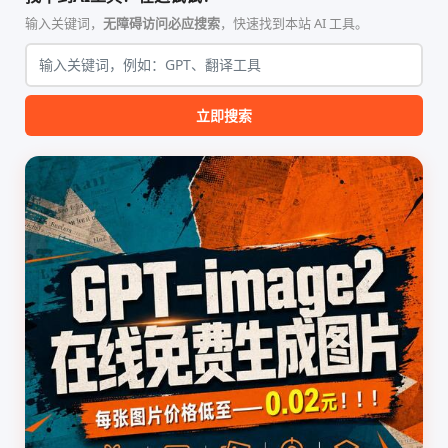
Nature、Science、Cell 等）
（如 VPS）设计。它完全采用
的论文撰写与发表流程设计。
纯 Python 标准库编写，用户
输入关键词，
无障碍访问必应搜索
，快速找到本站 AI 工具。
该工具集以智能体插...
无需安装...
立即搜索