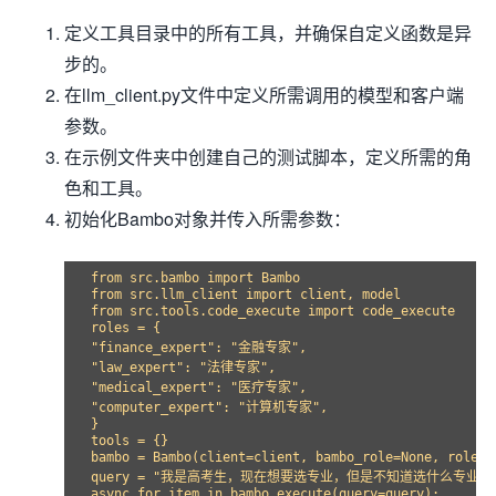
定义工具目录中的所有工具，并确保自定义函数是异
步的。
在llm_client.py文件中定义所需调用的模型和客户端
参数。
在示例文件夹中创建自己的测试脚本，定义所需的角
色和工具。
初始化Bambo对象并传入所需参数：
from src.bambo import Bambo

from src.llm_client import client, model

from src.tools.code_execute import code_execute

roles = {

"finance_expert": "金融专家",

"law_expert": "法律专家",

"medical_expert": "医疗专家",

"computer_expert": "计算机专家",

}

tools = {}

bambo = Bambo(client=client, bambo_role=None, roles=
query = "我是高考生，现在想要选专业，但是不知道选什么专业
async for item in bambo.execute(query=query):
