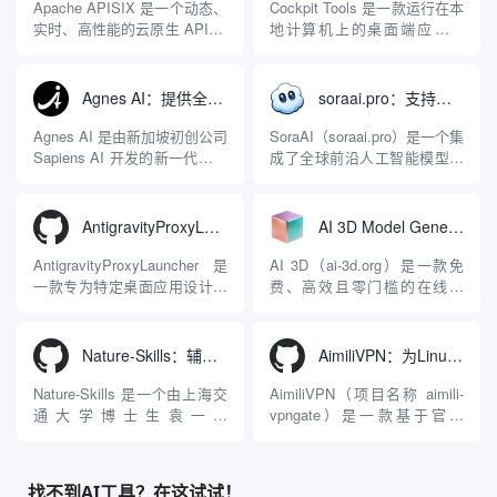
Apache APISIX 是一个动态、
Cockpit Tools 是一款运行在本
实时、高性能的云原生 API 网
地计算机上的桌面端应用程
关，同时具备强大的 AI 网关
序，专为集中管理多种 AI 集
能力。它基于 NGINX 和
成开发环境（IDE）和智能编
LuaJIT 构建，并在 2019 年作
程助手的账号与运行环境而设
Agnes AI：提供全模态模型免费API、支持图文视频生成与复杂工程执行的智能体平台
soraai.pro：支持多模型文字转视频和图像生成的在线创作工具
为顶级开源项目捐赠给
计。它目前支持包括
Apache 软件基金会。APISIX
Antigravity IDE、Codex、
Agnes AI 是由新加坡初创公司
SoraAI（soraai.pro）是一个集
彻底摒...
GitHub Copilo...
Sapiens AI 开发的新一代多模
成了全球前沿人工智能模型的
态大模型与智能应用生态系
在线视频与图像生成工作站。
统。它突破了单一文本聊天的
平台致力于为数字内容创作
限制，提供集文本、图像、视
者、营销人员及广大用户提供
AntigravityProxyLauncher：免TUN全局代理使用Antigravity IDE
AI 3D Model Generator：通过文本和图像快速生成3D模型的在线工具
频生成于一体的“全模态”大模
一站式、开箱即用的视觉内容
型能力。平台的核心产品矩阵
生成解决方案。网站的核心优
AntigravityProxyLauncher 是
AI 3D（ai-3d.org）是一款免
包括主打自动化工作流的
势在于其强大的多模型聚合能
一款专为特定桌面应用设计的
费、高效且零门槛的在线AI
Agnes...
力：不仅支持用户...
工程级透明 SOCKS5 代理注
3D模型生成平台。网站底层集
入工具，现已支持 macOS 与
成了腾讯Hunyuan 3D和字节跳
Windows 平台。当用户使用桌
动Seed 3D两大行业领先的AI
Nature-Skills：辅助撰写学术论文和绘制科研图表的智能体插件
AimiliVPN：为Linux提供纯净出站家庭IP的VPN代理网关
面版 Gemini 客户端或
模型架构，致力于帮助用户无
Antigravity IDE ...
需掌握复杂的3D拓扑知识或昂
Nature-Skills 是一个由上海交
AimiliVPN（项目名称 aimili-
贵的专业软件，即可在...
通大学博士生袁一哲
vpngate）是一款基于官方
（Yuan1z0825）开发并开源的
VPNGate 开放协议的高性
智能体技能（Skill）指令集
能、零依赖 VPN 代理网关工
合，专为顶级学术期刊（如
具，专为 Linux 服务器环境
找不到AI工具？在这试试！