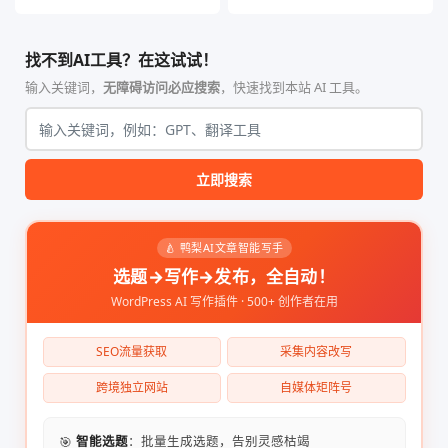
找不到AI工具？在这试试！
输入关键词，
无障碍访问必应搜索
，快速找到本站 AI 工具。
立即搜索
🍐 鸭梨AI文章智能写手
选题→写作→发布，全自动！
WordPress AI 写作插件 · 500+ 创作者在用
SEO流量获取
采集内容改写
跨境独立网站
自媒体矩阵号
🎯
智能选题
：批量生成选题，告别灵感枯竭