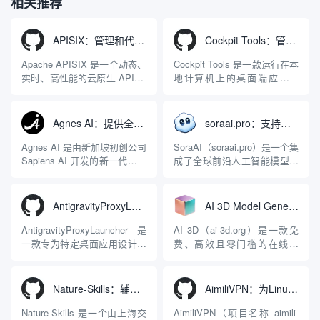
相关推荐
APISIX：管理和代理API及大模型流量的高性能网关
Cockpit Tools：管理多个AI编程IDE账号与配置多开独立实例的本地桌面应用
Apache APISIX 是一个动态、
Cockpit Tools 是一款运行在本
实时、高性能的云原生 API 网
地计算机上的桌面端应用程
关，同时具备强大的 AI 网关
序，专为集中管理多种 AI 集
能力。它基于 NGINX 和
成开发环境（IDE）和智能编
LuaJIT 构建，并在 2019 年作
程助手的账号与运行环境而设
Agnes AI：提供全模态模型免费API、支持图文视频生成与复杂工程执行的智能体平台
soraai.pro：支持多模型文字转视频和图像生成的在线创作工具
为顶级开源项目捐赠给
计。它目前支持包括
Apache 软件基金会。APISIX
Antigravity IDE、Codex、
Agnes AI 是由新加坡初创公司
SoraAI（soraai.pro）是一个集
彻底摒...
GitHub Copilo...
Sapiens AI 开发的新一代多模
成了全球前沿人工智能模型的
态大模型与智能应用生态系
在线视频与图像生成工作站。
统。它突破了单一文本聊天的
平台致力于为数字内容创作
限制，提供集文本、图像、视
者、营销人员及广大用户提供
AntigravityProxyLauncher：免TUN全局代理使用Antigravity IDE
AI 3D Model Generator：通过文本和图像快速生成3D模型的在线工具
频生成于一体的“全模态”大模
一站式、开箱即用的视觉内容
型能力。平台的核心产品矩阵
生成解决方案。网站的核心优
AntigravityProxyLauncher 是
AI 3D（ai-3d.org）是一款免
包括主打自动化工作流的
势在于其强大的多模型聚合能
一款专为特定桌面应用设计的
费、高效且零门槛的在线AI
Agnes...
力：不仅支持用户...
工程级透明 SOCKS5 代理注
3D模型生成平台。网站底层集
入工具，现已支持 macOS 与
成了腾讯Hunyuan 3D和字节跳
Windows 平台。当用户使用桌
动Seed 3D两大行业领先的AI
Nature-Skills：辅助撰写学术论文和绘制科研图表的智能体插件
AimiliVPN：为Linux提供纯净出站家庭IP的VPN代理网关
面版 Gemini 客户端或
模型架构，致力于帮助用户无
Antigravity IDE ...
需掌握复杂的3D拓扑知识或昂
Nature-Skills 是一个由上海交
AimiliVPN（项目名称 aimili-