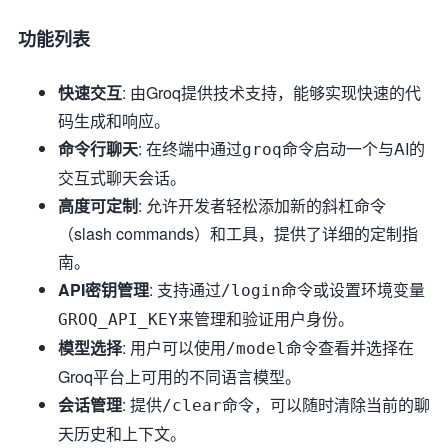
功能列表
快速交互
: 由Groq提供技术支持，能够实现快速的代
码生成和响应。
命令行聊天
: 在终端中通过
命令启动一个与AI的
groq
交互式聊天会话。
高度可定制
: 允许开发者轻松添加新的斜杠命令
（slash commands）和工具，提供了详细的定制指
南。
API密钥管理
: 支持通过
命令或设置环境变量
/login
来管理和验证用户身份。
GROQ_API_KEY
模型选择
: 用户可以使用
命令查看并选择在
/model
Groq平台上可用的不同语言模型。
会话管理
: 提供
命令，可以随时清除当前的聊
/clear
天历史和上下文。