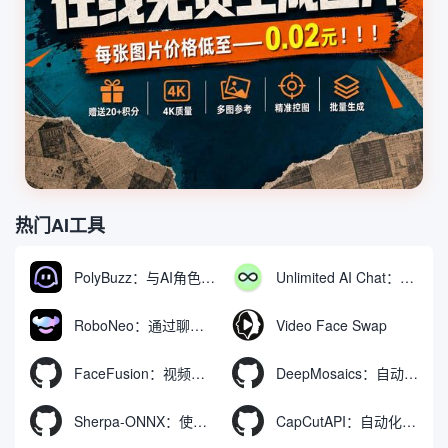
热门AI工具
PolyBuzz：与AI角色互动的免费聊天与角色扮演平台
Unlimited AI Chat：免费无限制的AI聊天工具
RoboNeo：通过聊天生成和编辑视频与图像的AI工具
Video Face Swap
FaceFusion：视频换脸增强工具|语音同步视频嘴型动作
DeepMosaics：自动去除图像和视频中的马赛克，或向其添加马赛克
Sherpa-ONNX：使用ONNXRuntime实现离线语音识别和合成
CapCutAPI：自动化控制CapCut视频剪辑的开源工具