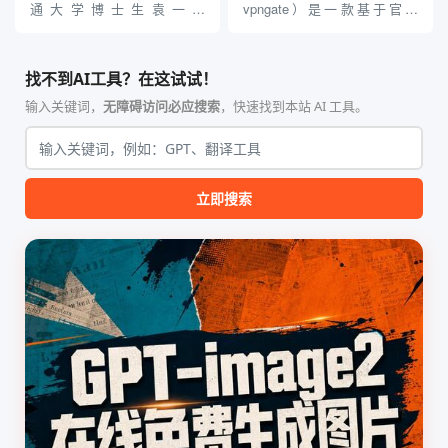
贵的专业软件，即可在...
通大学博士生袁一哲
vpngate）是一款基于官方
（Yuan1z0825）开发并开源的
VPNGate 开放协议的高性
智能体技能（Skill）指令集
能、零依赖 VPN 代理网关工
合，专为顶级学术期刊（如
具，专为 Linux 服务器环境
找不到AI工具？在这试试！
Nature、Science、Cell 等）
（如 VPS）设计。它完全采用
的论文撰写与发表流程设计。
纯 Python 标准库编写，用户
输入关键词，
无障碍访问必应搜索
，快速找到本站 AI 工具。
该工具集以智能体插...
无需安装...
立即搜索