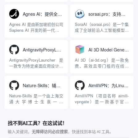
关，同时具备强大的 AI 网关
序，专为集中管理多种 AI 集
能力。它基于 NGINX 和
成开发环境（IDE）和智能编
LuaJIT 构建，并在 2019 年作
程助手的账号与运行环境而设
Agnes AI：提供全模态模型免费API、支持图文视频生成与复杂工程执行的智能体平台
soraai.pro：支持多模型文字转视频和图像生成的在线创作工具
为顶级开源项目捐赠给
计。它目前支持包括
Apache 软件基金会。APISIX
Antigravity IDE、Codex、
Agnes AI 是由新加坡初创公司
SoraAI（soraai.pro）是一个集
彻底摒...
GitHub Copilo...
Sapiens AI 开发的新一代多模
成了全球前沿人工智能模型的
态大模型与智能应用生态系
在线视频与图像生成工作站。
统。它突破了单一文本聊天的
平台致力于为数字内容创作
限制，提供集文本、图像、视
者、营销人员及广大用户提供
AntigravityProxyLauncher：免TUN全局代理使用Antigravity IDE
AI 3D Model Generator：通过文本和图像快速生成3D模型的在线工具
频生成于一体的“全模态”大模
一站式、开箱即用的视觉内容
型能力。平台的核心产品矩阵
生成解决方案。网站的核心优
AntigravityProxyLauncher 是
AI 3D（ai-3d.org）是一款免
包括主打自动化工作流的
势在于其强大的多模型聚合能
一款专为特定桌面应用设计的
费、高效且零门槛的在线AI
Agnes...
力：不仅支持用户...
工程级透明 SOCKS5 代理注
3D模型生成平台。网站底层集
入工具，现已支持 macOS 与
成了腾讯Hunyuan 3D和字节跳
Windows 平台。当用户使用桌
动Seed 3D两大行业领先的AI
Nature-Skills：辅助撰写学术论文和绘制科研图表的智能体插件
AimiliVPN：为Linux提供纯净出站家庭IP的VPN代理网关
面版 Gemini 客户端或
模型架构，致力于帮助用户无
Antigravity IDE ...
需掌握复杂的3D拓扑知识或昂
Nature-Skills 是一个由上海交
AimiliVPN（项目名称 aimili-
贵的专业软件，即可在...
通大学博士生袁一哲
vpngate）是一款基于官方
（Yuan1z0825）开发并开源的
VPNGate 开放协议的高性
智能体技能（Skill）指令集
能、零依赖 VPN 代理网关工
合，专为顶级学术期刊（如
具，专为 Linux 服务器环境
找不到AI工具？在这试试！
Nature、Science、Cell 等）
（如 VPS）设计。它完全采用
的论文撰写与发表流程设计。
纯 Python 标准库编写，用户
输入关键词，
无障碍访问必应搜索
，快速找到本站 AI 工具。
该工具集以智能体插...
无需安装...