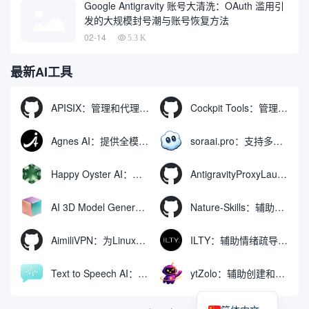
Google Antigravity 账号大清洗：OAuth 滥用引
发的大规模封号潮与账号恢复方法
02-14
5.3 K
最新AI工具
APISIX：管理和代理API及大模型流量的高性能网关
Cockpit Tools：管理多个AI编程IDE账号与配置多开独立实例的本地桌面应用
Agnes AI：提供全模态模型免费API、支持图文视频生成与复杂工程执行的智能体平台
soraai.pro：支持多模型文字转视频和图像生成的在线创作工具
Happy Oyster AI：生成可交互式3D虚拟世界与视频的大模型
AntigravityProxyLauncher：免TUN全局代理使用Antigravity IDE
AI 3D Model Generator：通过文本和图像快速生成3D模型的在线工具
Nature-Skills：辅助撰写学术论文和绘制科研图表的智能体插件
AimiliVPN：为Linux提供纯净出站家庭IP的VPN代理网关
ILTY：辅助情绪疏导与提供行动建议的AI陪伴工具
Text to Speech AI：支持多说话人与情感控制的文字转语音工具
ytZolo：辅助创建和优化YouTube视频内容的生成工具