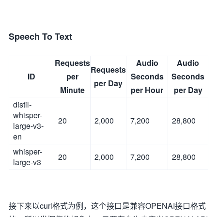
Speech To Text
Requests
Audio
Audio
Requests
ID
per
Seconds
Seconds
per Day
Minute
per Hour
per Day
distil-
whisper-
20
2,000
7,200
28,800
large-v3-
en
whisper-
20
2,000
7,200
28,800
large-v3
接下来以curl格式为例，这个接口是兼容OPENAI接口格式