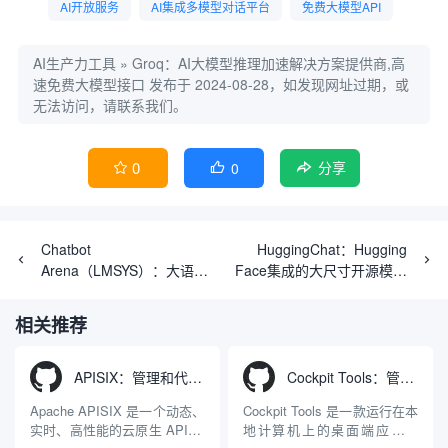
AI开放服务
AI集成多模型对话平台
免费大模型API
AI生产力工具
»
Groq：AI大模型推理加速解决方案提供商,高
速免费大模型接口
发布于 2024-08-28，如发现网址过期，或
无法访问，请联系我们。
0
0


分享
Chatbot
HuggingChat：Hugging
Arena（LMSYS）：大语言
Face集成的大尺寸开源模型
模型基准测试和多模型比较
对话界面
性能的在线竞技平台
相关推荐
APISIX：管理和代理API及大模型流量的高性能网关
Cockpit Tools：管理多个AI编程IDE账号与配置多开独立实例的本地桌面应用
Apache APISIX 是一个动态、
Cockpit Tools 是一款运行在本
实时、高性能的云原生 API 网
地计算机上的桌面端应用程