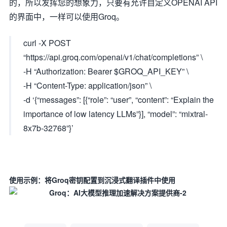
的，所以发挥您的想象力，只要有允许自定义OPENAI API
的界面中，一样可以使用Groq。
curl -X POST
“https://api.groq.com/openai/v1/chat/completions” \
-H “Authorization: Bearer $GROQ_API_KEY” \
-H “Content-Type: application/json” \
-d ‘{“messages”: [{“role”: “user”, “content”: “Explain the
importance of low latency LLMs”}], “model”: “mixtral-
8x7b-32768”}’
使用示例：将Groq密钥配置到沉浸式翻译插件中使用