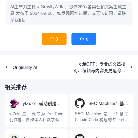
AI生产力工具
»
GravityWrite：提供250+各类营销文案生成工
具
发布于 2024-09-26，如发现网址过期，或无法访问，请联
系我们。
0
0


editGPT：专业的文章校
Originality AI
对、编辑与内容变更追踪工
具
相关推荐
ytZolo：辅助创建和优化YouTube视频内容的生成工具
SEO Machine：基于Claude Code自动生成或优化长篇博客文章
ytZolo 是一款专为 YouTube
SEO Machine 是一个基于
创作者、自媒体人和数字营销
Claude Code 构建的专业开源
团队打造的一站式 AI 内容辅
AI 工作区，旨在为各种规模的
助生成平台。该网站从视频创
企业自动研究、创建、分析并
作的实际痛点出发，致力于消
优化符合搜索引擎优化