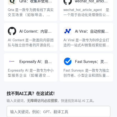
Qria：收集并使用AI自动分析总结客户反馈的工具
wechat_hot_article_agent：自动采集热点并生成微信文章的智能体
除复杂工具的学习门槛，让高
（SEO）标准的长篇博客与着
质量的视频制作和发布流程变
陆页。该系统通过提供结构化
Qria 是一款专为拥有线下真实
wechat_hot_article_agent 是
得更加高效且可规模化。通过
的工作流和多样的命令行交
交互场景（如咖啡店、零售
一个用于自动化处理微信公众
深度集成 C...
互，能够自...
店、酒店、现场服务等）的中
号内容生产的开源智能体代码
小企业打造的客户反馈与评价
库。该工具通过程序脚本与大
分析平台。与传统的表单问卷
语言模型（LLM）API的结
AI Content：内容采集与自动创作的生产系统
Ai Viral：自动挖掘B2B销售线索并群发个性化邮件的AI拓客工具
工具不同，Qria 的核心优势在
合，实现了从话题发现到文章
于引入了强大的 AI 数据分析
发布的流程自动化。其核心工
AI Content 是一款面向内容团
Ai Viral 是一款专为B2B企业打
能力。平台不仅能让商家在几
作机制包含三个阶段：首先，
队与独立创作者的开源自托管
造的一站式AI销售线索挖掘与
分钟内无代码搭建并...
通过...
AI 内容生产系统，致力于将碎
自动化触达平台，旨在帮助销
片化的创作流程统一整合到一
售团队、初创公司和代理商以
个自动化平台中。它覆盖了从
最高效的方式构建销售管线。
Expressify AI：自动接待客户并捕获销售线索的智能客服工具
Fast Surveys：灵活创建在线问卷并智能分析用户反馈的工具
全网信息采集、素材清洗整
该平台的核心引擎是“Scout
理、智能选题挖掘、多风格文
AI”智能体，它彻底打破了传统
Expressify AI 是一款专为中小
Fast Surveys 是一款专为独立
章撰写到小红书特色图文卡片
静态客户数据库的局限，能够
型服务企业（如暖通空调维
创作者、小型企业和团队量身
生成及定时发布的...
根据用...
修、水管工、电工、保洁、除
打造的在线问卷构建与数据分
虫及园林绿化等）构建的全天
析平台。该平台致力于打破传
候智能客服代理工具。它从商
统问卷工具繁杂的操作流程，
找不到AI工具？在这试试！
业交易最基础的“响应速度”出
让数据的收集与洞察变得极为
发，旨在解决企业因回复不及
简单高效。通过直观的操作界
输入关键词，
无障碍访问必应搜索
，快速找到本站 AI 工具。
时而导致潜在客户流失给竞争
面，用户可以快速组合单选
对手的痛点。无论...
题、多选题、文本输入...