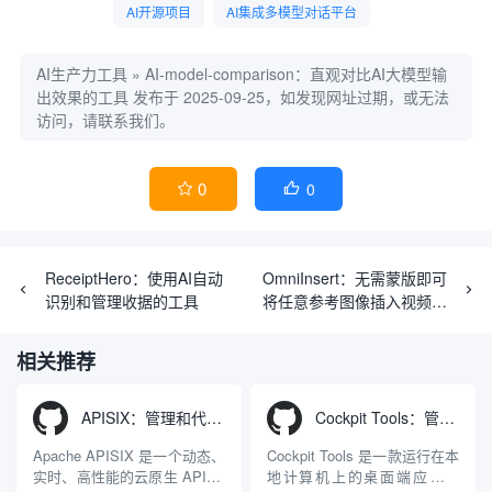
AI开源项目
AI集成多模型对话平台
AI生产力工具
»
AI-model-comparison：直观对比AI大模型输
出效果的工具
发布于 2025-09-25，如发现网址过期，或无法
访问，请联系我们。
0
0


ReceiptHero：使用AI自动
OmniInsert：无需蒙版即可
识别和管理收据的工具
将任意参考图像插入视频的
工具
相关推荐
APISIX：管理和代理API及大模型流量的高性能网关
Cockpit Tools：管理多个AI编程IDE账号与配置多开独立实例的本地桌面应用
Apache APISIX 是一个动态、
Cockpit Tools 是一款运行在本
实时、高性能的云原生 API 网
地计算机上的桌面端应用程