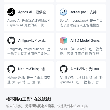
关，同时具备强大的 AI 网关
序，专为集中管理多种 AI 集
能力。它基于 NGINX 和
成开发环境（IDE）和智能编
LuaJIT 构建，并在 2019 年作
程助手的账号与运行环境而设
Agnes AI：提供全模态模型免费API、支持图文视频生成与复杂工程执行的智能体平台
soraai.pro：支持多模型文字转视频和图像生成的在线创作工具
为顶级开源项目捐赠给
计。它目前支持包括
Apache 软件基金会。APISIX
Antigravity IDE、Codex、
Agnes AI 是由新加坡初创公司
SoraAI（soraai.pro）是一个集
彻底摒...
GitHub Copilo...
Sapiens AI 开发的新一代多模
成了全球前沿人工智能模型的
态大模型与智能应用生态系
在线视频与图像生成工作站。
统。它突破了单一文本聊天的
平台致力于为数字内容创作
限制，提供集文本、图像、视
者、营销人员及广大用户提供
AntigravityProxyLauncher：免TUN全局代理使用Antigravity IDE
AI 3D Model Generator：通过文本和图像快速生成3D模型的在线工具
频生成于一体的“全模态”大模
一站式、开箱即用的视觉内容
型能力。平台的核心产品矩阵
生成解决方案。网站的核心优
AntigravityProxyLauncher 是
AI 3D（ai-3d.org）是一款免
包括主打自动化工作流的
势在于其强大的多模型聚合能
一款专为特定桌面应用设计的
费、高效且零门槛的在线AI
Agnes...
力：不仅支持用户...
工程级透明 SOCKS5 代理注
3D模型生成平台。网站底层集
入工具，现已支持 macOS 与
成了腾讯Hunyuan 3D和字节跳
Windows 平台。当用户使用桌
动Seed 3D两大行业领先的AI
Nature-Skills：辅助撰写学术论文和绘制科研图表的智能体插件
AimiliVPN：为Linux提供纯净出站家庭IP的VPN代理网关
面版 Gemini 客户端或
模型架构，致力于帮助用户无
Antigravity IDE ...
需掌握复杂的3D拓扑知识或昂
Nature-Skills 是一个由上海交
AimiliVPN（项目名称 aimili-
贵的专业软件，即可在...
通大学博士生袁一哲
vpngate）是一款基于官方
（Yuan1z0825）开发并开源的
VPNGate 开放协议的高性
智能体技能（Skill）指令集
能、零依赖 VPN 代理网关工
合，专为顶级学术期刊（如
具，专为 Linux 服务器环境
找不到AI工具？在这试试！
Nature、Science、Cell 等）
（如 VPS）设计。它完全采用
的论文撰写与发表流程设计。
纯 Python 标准库编写，用户
输入关键词，
无障碍访问必应搜索
，快速找到本站 AI 工具。
该工具集以智能体插...
无需安装...