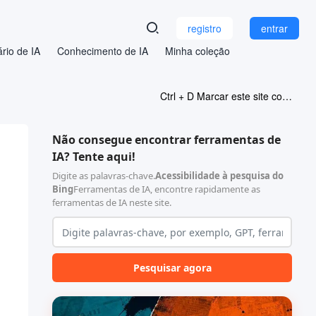
registro
entrar
rio de IA
Conhecimento de IA
Minha coleção
Ctrl + D Marcar este site como favorito
Não consegue encontrar ferramentas de
IA? Tente aqui!
Digite as palavras-chave.
Acessibilidade à pesquisa do
Bing
Ferramentas de IA, encontre rapidamente as
ferramentas de IA neste site.
Pesquisar agora