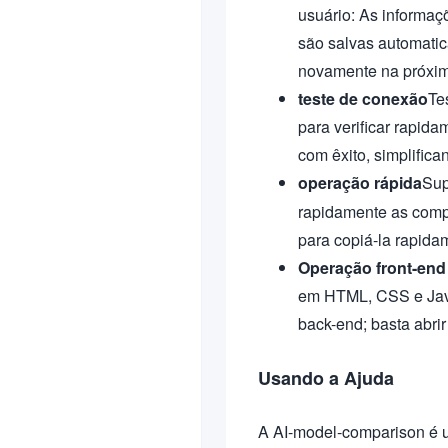
usuário: As informaç
são salvas automati
novamente na próxim
teste de conexão
Te
para verificar rapid
com êxito, simplific
operação rápida
Sup
rapidamente as comp
para copiá-la rapida
Operação front-end
em HTML, CSS e Java
back-end; basta abri
Usando a Ajuda
A AI-model-comparison é 