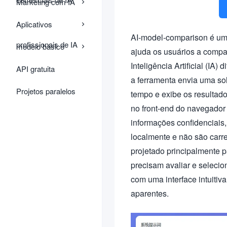
Marketing com IA
Aplicativos
AI-model-comparison é um
profissionais de IA
modelo básico
ajuda os usuários a compa
Inteligência Artificial (IA
API gratuita
a ferramenta envia uma so
Projetos paralelos
tempo e exibe os resultado
no front-end do navegador
informações confidenciais
localmente e não são carr
projetado principalmente 
precisam avaliar e selecio
com uma interface intuitiv
aparentes.