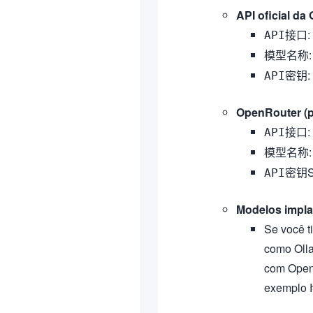
API oficial da
:
API接口
模型名称
:
API密钥
OpenRouter (p
:
API接口
模型名称
S
API密钥
Modelos impla
Se você t
como Olla
com OpenA
exemplo