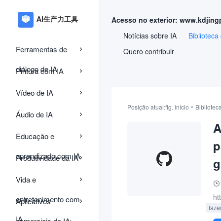
Acesso no exterior: www.kdjing
Notícias sobre IA
Biblioteca
Ferramentas de
Quero contribuir
diálogo de IA
Pintura com IA
Vídeo de IA
»
Posição atual:
fig. início
Bibliotec
Áudio de IA
A
Educação e
p
aprendizado com IA
Produtividade da IA
g
Vida e
ht
entretenimento com
Aplicativos
faze
IA
comerciais de IA