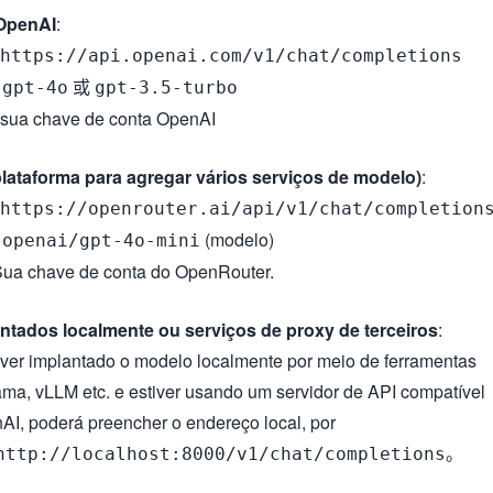
 OpenAI
:
https://api.openai.com/v1/chat/completions
:
或
gpt-4o
gpt-3.5-turbo
 sua chave de conta OpenAI
lataforma para agregar vários serviços de modelo)
:
https://openrouter.ai/api/v1/chat/completion
:
(modelo)
openai/gpt-4o-mini
ua chave de conta do OpenRouter.
ntados localmente ou serviços de proxy de terceiros
:
iver implantado o modelo localmente por meio de ferramentas
ma, vLLM etc. e estiver usando um servidor de API compatível
I, poderá preencher o endereço local, por
。
http://localhost:8000/v1/chat/completions