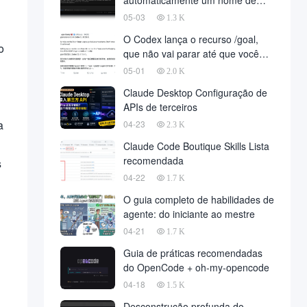
automaticamente um nome de
domínio para implantar o projeto,
05-03
1.3 K
o desenvolvimento totalmente
O Codex lança o recurso /goal,
automatizado finalmente chegou,
o
que não vai parar até que você
em nome da empresa de
atinja sua meta
05-01
desenvolvimento, para reduzir um
2.0 K
grande número de
Claude Desktop Configuração de
APIs de terceiros
a
04-23
2.3 K
Claude Code Boutique Skills Lista
recomendada
s
04-22
1.7 K
O guia completo de habilidades de
agente: do iniciante ao mestre
04-21
1.7 K
Guia de práticas recomendadas
do OpenCode + oh-my-opencode
04-18
1.5 K
Desconstrução profunda do