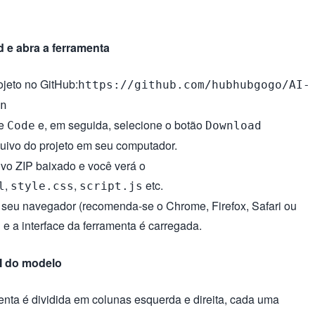
 e abra a ferramenta
ojeto no GitHub:
https://github.com/hubhubgogo/AI-
n
de
e, em seguida, selecione o botão
Code
Download
uivo do projeto em seu computador.
vo ZIP baixado e você verá o
,
,
etc.
l
style.css
script.js
 seu navegador (recomenda-se o Chrome, Firefox, Safari ou
e a interface da ferramenta é carregada.
l
PI do modelo
menta é dividida em colunas esquerda e direita, cada uma