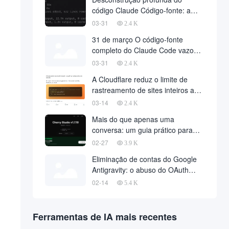
código Claude Código-fonte: a
filosofia da arquitetura de agentes
03-31
2.4 K
por trás de 510.000 linhas de
31 de março O código-fonte
código
completo do Claude Code vazou,
510.000 linhas de código principal
03-31
2.4 K
foram baixadas na Web
A Cloudflare reduz o limite de
rastreamento de sites inteiros a
zero com uma única solicitação de
03-14
2.4 K
API
Mais do que apenas uma
conversa: um guia prático para
implantar o OpenClaw no Cherry
02-27
3.9 K
Studio com um clique
Eliminação de contas do Google
Antigravity: o abuso do OAuth
desencadeia uma onda de
02-14
5.4 K
banimento maciço e métodos de
recuperação de contas
Ferramentas de IA mais recentes