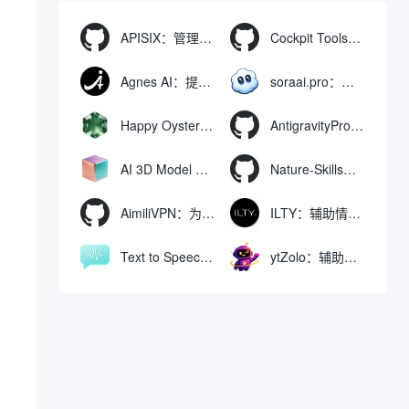
APISIX：管理和代理API及大模型流量的高性能网关
Cockpit Tools：管理多个AI编程IDE账号与配置多开独立实例的本地桌面应用
Agnes AI：提供全模态模型免费API、支持图文视频生成与复杂工程执行的智能体平台
soraai.pro：支持多模型文字转视频和图像生成的在线创作工具
Happy Oyster AI：生成可交互式3D虚拟世界与视频的大模型
AntigravityProxyLauncher：免TUN全局代理使用Antigravity IDE
AI 3D Model Generator：通过文本和图像快速生成3D模型的在线工具
Nature-Skills：辅助撰写学术论文和绘制科研图表的智能体插件
AimiliVPN：为Linux提供纯净出站家庭IP的VPN代理网关
ILTY：辅助情绪疏导与提供行动建议的AI陪伴工具
Text to Speech AI：支持多说话人与情感控制的文字转语音工具
ytZolo：辅助创建和优化YouTube视频内容的生成工具