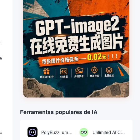
,
e
Ferramentas populares de IA
PolyBuzz: uma plataforma gratuita de bate-papo e interpretação de papéis para interagir com personagens de IA
Unlimited AI Chat: ferramenta gratuita e ilimitada de bate-papo com IA