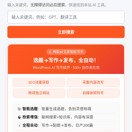
输入关键词，
无障碍访问必应搜索
，快速找到本站 AI 工具。
立即搜索
🍐 鸭梨AI文章智能写手
选题→写作→发布，全自动！
WordPress AI 写作插件 · 500+ 创作者在用
SEO流量获取
采集内容改写
跨境独立网站
自媒体矩阵号
🎯
智能选题
：批量生成选题，告别灵感枯竭
🧠
检索增强
：联网搜索+知识库，内容有深度
⚡
全程自动
：写作→配图→发布，日产200篇