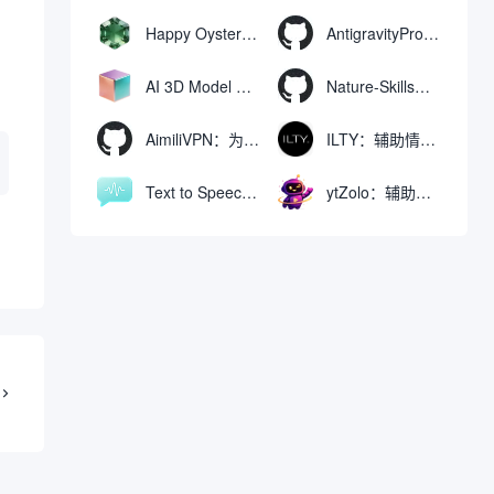
Happy Oyster AI：生成可交互式3D虚拟世界与视频的大模型
AntigravityProxyLauncher：免TUN全局代理使用Antigravity IDE
AI 3D Model Generator：通过文本和图像快速生成3D模型的在线工具
Nature-Skills：辅助撰写学术论文和绘制科研图表的智能体插件
AimiliVPN：为Linux提供纯净出站家庭IP的VPN代理网关
ILTY：辅助情绪疏导与提供行动建议的AI陪伴工具
Text to Speech AI：支持多说话人与情感控制的文字转语音工具
ytZolo：辅助创建和优化YouTube视频内容的生成工具