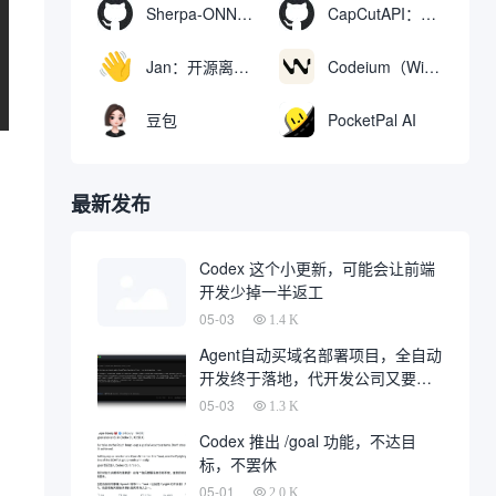
Sherpa-ONNX：使用ONNXRuntime实现离线语音识别和合成
CapCutAPI：自动化控制CapCut视频剪辑的开源工具
Jan：开源离线AI助手，ChatGPT 替代品，运行本地AI模型或连接云端AI
Codeium（Windsurf Editor）：免费的AI代码补全与聊天工具，Windsurf以对话方式编写完整项目代码
豆包
PocketPal AI
最新发布
Codex 这个小更新，可能会让前端
开发少掉一半返工
05-03
1.4 K
Agent自动买域名部署项目，全自动
开发终于落地，代开发公司又要倒
一大片
05-03
1.3 K
Codex 推出 /goal 功能，不达目
标，不罢休
05-01
2.0 K