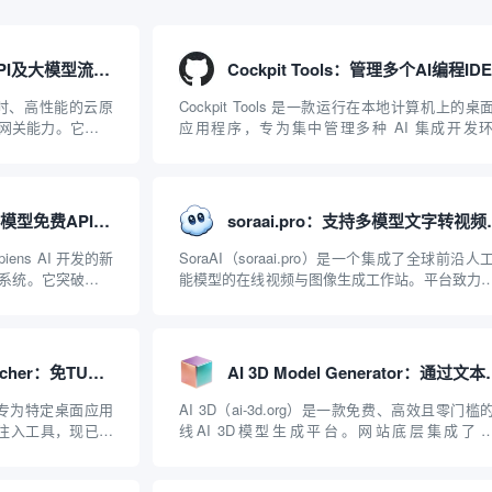
APISIX：管理和代理API及大模型流量的高性能网关
、实时、高性能的云原
Cockpit Tools 是一款运行在本地计算机上的桌
I 网关能力。它基于
应用程序，专为集中管理多种 AI 集成开发
2019 年作为顶级开源
（IDE）和智能编程助手的账号与运行环境而设
ISIX 彻底摒...
它目前支持包括 Antigravity IDE、Codex、GitH
Copilo...
Agnes AI：提供全模态模型免费API、支持图文视频生成与复杂工程执行的智能体平台
soraai.pro：
iens AI 开发的新
SoraAI（soraai.pro）是一个集成了全球前沿人
系统。它突破了单
能模型的在线视频与图像生成工作站。平台致力
图像、视频生成于
数字内容创作者、营销人员及广大用户提供一站
台的核心产品矩阵包
开箱即用的视觉内容生成解决方案。网站的核心
在于其强大的多模型聚合能力：不仅支持用户...
AntigravityProxyLauncher：免TUN全局代理使用Antigravity IDE
AI 3D Model Gene
r 是一款专为特定桌面应用
AI 3D（ai-3d.org）是一款免费、高效且零门槛
理注入工具，现已支
线AI 3D模型生成平台。网站底层集成了
台。当用户使用桌面版
Hunyuan 3D和字节跳动Seed 3D两大行业领先的
..
模型架构，致力于帮助用户无需掌握复杂的3D