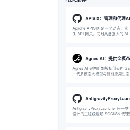
Apache APISIX 是一个动态
生 API 网关，同时具备强大的 A
NGINX 和 LuaJIT 构建，并在 
项目捐赠给 Apache 软件基金会。AP
Agnes AI 是由新加坡初创公司 Sap
一代多模态大模型与智能应用生态
一文本聊天的限制，提供集文本、
一体的“全模态”大模型能力。平
括主打自动化工作流的 Agnes...
AntigravityProxyLaunche
设计的工程级透明 SOCKS5 代
持 macOS 与 Windows 平
Gemini 客户端或 Antigravity IDE .