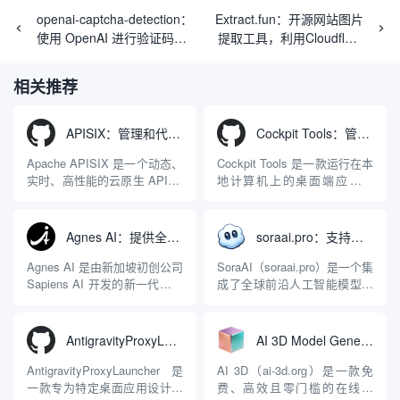
openai-captcha-detection：
Extract.fun：开源网站图片
使用 OpenAI 进行验证码识
提取工具，利用Cloudflare
别的高效工具。
浏览器渲染
相关推荐
APISIX：管理和代理API及大模型流量的高性能网关
Cockpit Tools：管理多个AI编程IDE账号与配置多开独立实例的本地桌面应用
Apache APISIX 是一个动态、
Cockpit Tools 是一款运行在本
实时、高性能的云原生 API 网
地计算机上的桌面端应用程
关，同时具备强大的 AI 网关
序，专为集中管理多种 AI 集
能力。它基于 NGINX 和
成开发环境（IDE）和智能编
LuaJIT 构建，并在 2019 年作
程助手的账号与运行环境而设
Agnes AI：提供全模态模型免费API、支持图文视频生成与复杂工程执行的智能体平台
soraai.pro：支持多模型文字转视频和图像生成的在线创作工具
为顶级开源项目捐赠给
计。它目前支持包括
Apache 软件基金会。APISIX
Antigravity IDE、Codex、
Agnes AI 是由新加坡初创公司
SoraAI（soraai.pro）是一个集
彻底摒...
GitHub Copilo...
Sapiens AI 开发的新一代多模
成了全球前沿人工智能模型的
态大模型与智能应用生态系
在线视频与图像生成工作站。
统。它突破了单一文本聊天的
平台致力于为数字内容创作
限制，提供集文本、图像、视
者、营销人员及广大用户提供
AntigravityProxyLauncher：免TUN全局代理使用Antigravity IDE
AI 3D Model Generator：通过文本和图像快速生成3D模型的在线工具
频生成于一体的“全模态”大模
一站式、开箱即用的视觉内容
型能力。平台的核心产品矩阵
生成解决方案。网站的核心优
AntigravityProxyLauncher 是
AI 3D（ai-3d.org）是一款免
包括主打自动化工作流的
势在于其强大的多模型聚合能
一款专为特定桌面应用设计的
费、高效且零门槛的在线AI