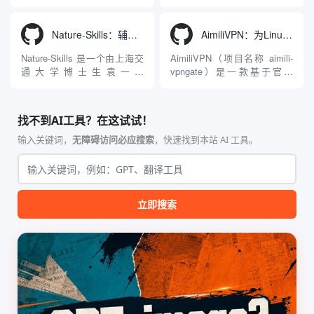
Agnes...
力：不仅支持用户...
工程级透明 SOCKS5 代理注
3D模型生成平台。网站底层集
入工具，现已支持 macOS 与
成了腾讯Hunyuan 3D和字节跳
Windows 平台。当用户使用桌
动Seed 3D两大行业领先的AI
Nature-Skills：辅助撰写学术论文和绘制科研图表的智能体插件
AimiliVPN：为Linux提供纯净出站家庭IP的VPN代理网关
面版 Gemini 客户端或
模型架构，致力于帮助用户无
Antigravity IDE ...
需掌握复杂的3D拓扑知识或昂
Nature-Skills 是一个由上海交
AimiliVPN（项目名称 aimili-
贵的专业软件，即可在...
通大学博士生袁一哲
vpngate）是一款基于官方
（Yuan1z0825）开发并开源的
VPNGate 开放协议的高性
智能体技能（Skill）指令集
能、零依赖 VPN 代理网关工
合，专为顶级学术期刊（如
具，专为 Linux 服务器环境
找不到AI工具？在这试试！
Nature、Science、Cell 等）
（如 VPS）设计。它完全采用
的论文撰写与发表流程设计。
纯 Python 标准库编写，用户
输入关键词，
无障碍访问必应搜索
，快速找到本站 AI 工具。
该工具集以智能体插...
无需安装...
立即搜索