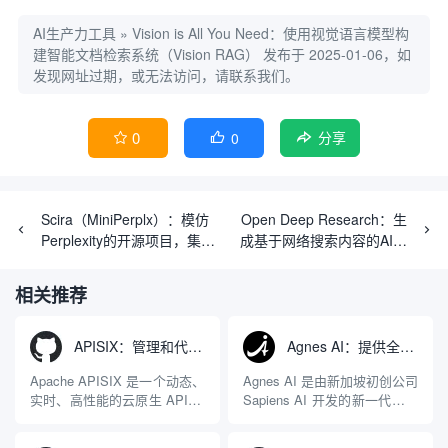
AI生产力工具
»
Vision is All You Need：使用视觉语言模型构
建智能文档检索系统（Vision RAG）
发布于 2025-01-06，如
发现网址过期，或无法访问，请联系我们。
0
0


分享
Scira（MiniPerplx）：模仿
Open Deep Research：生
Perplexity的开源项目，集成
成基于网络搜索内容的AI研
AI对话、网页搜索、天气查
究报告
询等功能
相关推荐
APISIX：管理和代理API及大模型流量的高性能网关
Agnes AI：提供全模态模型免费API、支持图文视频生成与复杂工程执行的智能体平台
Apache APISIX 是一个动态、
Agnes AI 是由新加坡初创公司
实时、高性能的云原生 API 网
Sapiens AI 开发的新一代多模
关，同时具备强大的 AI 网关
态大模型与智能应用生态系
能力。它基于 NGINX 和
统。它突破了单一文本聊天的