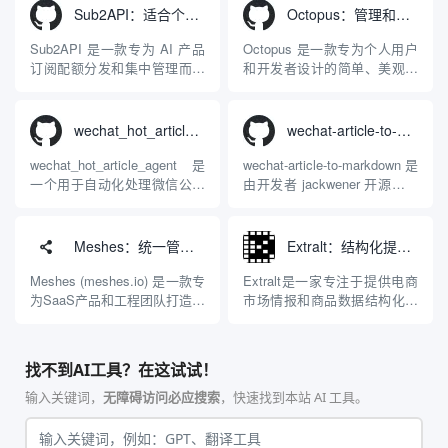
LuaJIT 构建，并在 2019 年作
限制，提供集文本、图像、视
Sub2API：适合个人接入和管理多个大模型API中转服务
Octopus：管理和分发多渠道大语言模型API的个人代理工具
为顶级开源项目捐赠给
频生成于一体的“全模态”大模
Apache 软件基金会。APISIX
型能力。平台的核心产品矩阵
Sub2API 是一款专为 AI 产品
Octopus 是一款专为个人用户
彻底摒...
包括主打自动化工作流的
订阅配额分发和集中管理而设
和开发者设计的简单、美观且
Agnes...
计的一站式开源 API 网关平
高效的大语言模型（LLM）
台。随着大型语言模型（如
API聚合与负载均衡代理服务
Claude、OpenAI、Gemini
工具。随着市面上大模型数量
wechat_hot_article_agent：自动采集热点并生成微信文章的智能体
wechat-article-to-markdown：自动抓取微信公众号文章并转换为Markdown格式的工具
等）的广泛普及，企业团队或
激增，如何高效管理各个厂商
个人开发者在面对多种大模型
的API与多张密钥成为了难
wechat_hot_article_agent 是
wechat-article-to-markdown 是
订阅时，往往面临账号管理
题。Octopus 提供了一站式解
一个用于自动化处理微信公众
由开发者 jackwener 开源的一
分...
决方案，能够将...
号内容生产的开源智能体代码
款高效、专业的网页信息抓取
库。该工具通过程序脚本与大
与格式转换工具。该项目专注
语言模型（LLM）API的结
于解决在处理微信公众号文
Meshes：统一管理SaaS集成和事件路由的交付层工具
Extralt：结构化提取全网电商商品数据与市场情报的AI分析平台
合，实现了从话题发现到文章
章、进行知识库归档或二次排
发布的流程自动化。其核心工
版时的痛点，用户仅需通过一
Meshes (meshes.io) 是一款专
Extralt是一家专注于提供电商
作机制包含三个阶段：首先，
行简单的命令行指令...
为SaaS产品和工程团队打造的
市场情报和商品数据结构化提
通过...
统一集成与事件路由交付层平
取的智能平台。由于传统的网
台。在传统的开发模式中，让
页抓取工具容易因网站结构变
产品支持对接多个外部业务系
动而失效，而基于大语言模型
找不到AI工具？在这试试！
统（如HubSpot、
的纯AI提取又存在速度慢、成
Salesforce、Mailchimp等）往
本高的问题，Extralt提供了一
输入关键词，
无障碍访问必应搜索
，快速找到本站 AI 工具。
往需要编写大量且重...
种创新的解决方案。平台利用
AI在构建阶段...