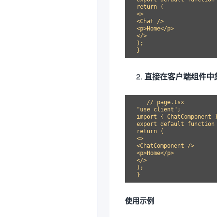
return (

<>

<Chat />

<p>Home</p>

</>

);

直接在客户端组件中
   // page.tsx

"use client";

import { ChatComponent }
export default function 
return (

<>

<ChatComponent />

<p>Home</p>

</>

);

使用示例