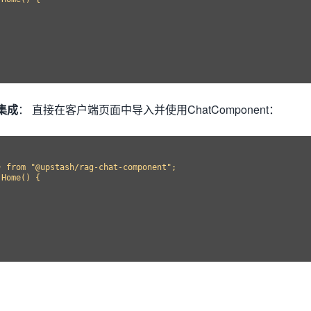
集成
： 直接在客户端页面中导入并使用ChatComponent：
 from "@upstash/rag-chat-component";

Home() {
