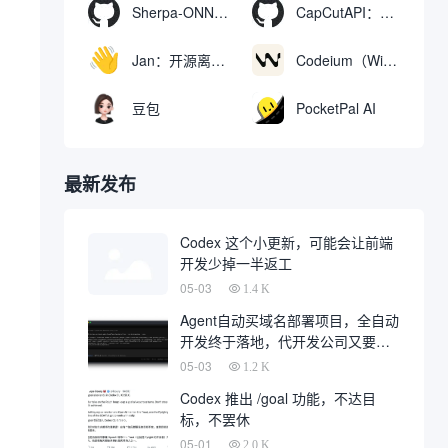
Sherpa-ONNX：使用ONNXRuntime实现离线语音识别和合成
CapCutAPI：自动化控制CapCut视频剪辑的开源工具
Jan：开源离线AI助手，ChatGPT 替代品，运行本地AI模型或连接云端AI
Codeium（Windsurf Editor）：免费的AI代码补全与聊天工具，Windsurf以对话方式编写完整项目代码
豆包
PocketPal AI
最新发布
Codex 这个小更新，可能会让前端
开发少掉一半返工
05-03
1.4 K
Agent自动买域名部署项目，全自动
开发终于落地，代开发公司又要倒
一大片
05-03
1.2 K
Codex 推出 /goal 功能，不达目
标，不罢休
05-01
2.0 K