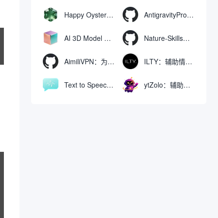
Happy Oyster AI：生成可交互式3D虚拟世界与视频的大模型
AntigravityProxyLauncher：免TUN全局代理使用Antigravity IDE
AI 3D Model Generator：通过文本和图像快速生成3D模型的在线工具
Nature-Skills：辅助撰写学术论文和绘制科研图表的智能体插件
AimiliVPN：为Linux提供纯净出站家庭IP的VPN代理网关
ILTY：辅助情绪疏导与提供行动建议的AI陪伴工具
Text to Speech AI：支持多说话人与情感控制的文字转语音工具
ytZolo：辅助创建和优化YouTube视频内容的生成工具