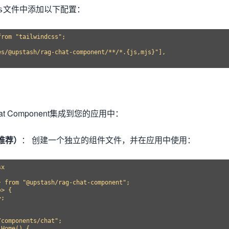
文件中添加以下配置：
s
rom "tailwindcss";

s/@upstash/rag-chat-component/**/*.{js,mjs}"],

t Component集成到您的应用中：
推荐）
： 创建一个独立的组件文件，并在应用中使用：
x

 from "@upstash/rag-chat-component";

> {

;

components/chat";

Home() {
