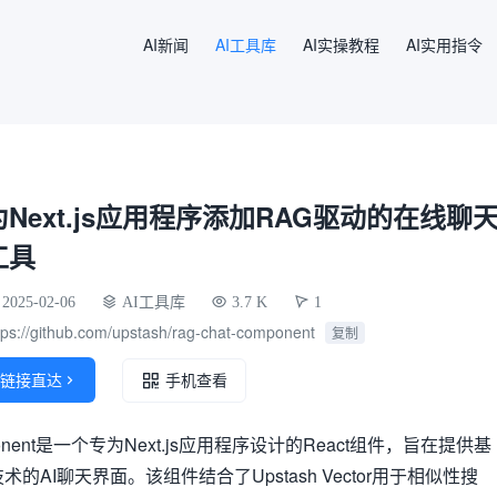
AI新闻
AI工具库
AI实操教程
AI实用指令
为Next.js应用程序添加RAG驱动的在线聊
工具
2025-02-06
AI工具库
3.7 K
1
tps://github.com/upstash/rag-chat-component
复制
链接直达

手机查看
mponent是一个专为Next.js应用程序设计的React组件，旨在提供基
的AI聊天界面。该组件结合了Upstash Vector用于相似性搜