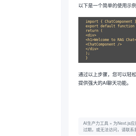
以下是一个简单的使用示
import { ChatComponent }
export default function 
return (

<div>

<h1>Welcome to RAG Chat<
<ChatComponent />

</div>

);

通过以上步骤，您可以轻松地在Ne
提供强大的AI聊天功能。
AI生产力工具
»
为Next.
过期，或无法访问，请联系