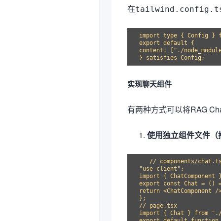
在
tailwind.config.t
import type { Config } f
export default {

content: ["./node_module
实现聊天组件
有两种方式可以将RAG Cha
使用独立组件文件（
   // components/chat.ts
"use client";

import { ChatComponent }
export const Chat = () =
return <ChatComponent />
};

// page.tsx

import { Chat } from "./
export default function 