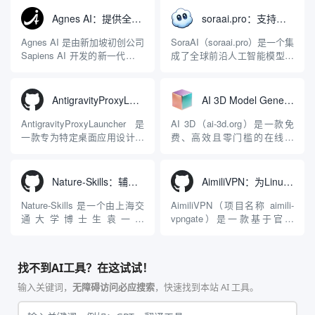
能力。它基于 NGINX 和
成开发环境（IDE）和智能编
LuaJIT 构建，并在 2019 年作
程助手的账号与运行环境而设
Agnes AI：提供全模态模型免费API、支持图文视频生成与复杂工程执行的智能体平台
soraai.pro：支持多模型文字转视频和图像生成的在线创作工具
为顶级开源项目捐赠给
计。它目前支持包括
Apache 软件基金会。APISIX
Antigravity IDE、Codex、
Agnes AI 是由新加坡初创公司
SoraAI（soraai.pro）是一个集
彻底摒...
GitHub Copilo...
Sapiens AI 开发的新一代多模
成了全球前沿人工智能模型的
态大模型与智能应用生态系
在线视频与图像生成工作站。
统。它突破了单一文本聊天的
平台致力于为数字内容创作
限制，提供集文本、图像、视
者、营销人员及广大用户提供
AntigravityProxyLauncher：免TUN全局代理使用Antigravity IDE
AI 3D Model Generator：通过文本和图像快速生成3D模型的在线工具
频生成于一体的“全模态”大模
一站式、开箱即用的视觉内容
型能力。平台的核心产品矩阵
生成解决方案。网站的核心优
AntigravityProxyLauncher 是
AI 3D（ai-3d.org）是一款免
包括主打自动化工作流的
势在于其强大的多模型聚合能
一款专为特定桌面应用设计的
费、高效且零门槛的在线AI
Agnes...
力：不仅支持用户...
工程级透明 SOCKS5 代理注
3D模型生成平台。网站底层集
入工具，现已支持 macOS 与
成了腾讯Hunyuan 3D和字节跳
Windows 平台。当用户使用桌
动Seed 3D两大行业领先的AI
Nature-Skills：辅助撰写学术论文和绘制科研图表的智能体插件
AimiliVPN：为Linux提供纯净出站家庭IP的VPN代理网关
面版 Gemini 客户端或
模型架构，致力于帮助用户无
Antigravity IDE ...
需掌握复杂的3D拓扑知识或昂
Nature-Skills 是一个由上海交
AimiliVPN（项目名称 aimili-
贵的专业软件，即可在...
通大学博士生袁一哲
vpngate）是一款基于官方
（Yuan1z0825）开发并开源的
VPNGate 开放协议的高性
智能体技能（Skill）指令集
能、零依赖 VPN 代理网关工
合，专为顶级学术期刊（如
具，专为 Linux 服务器环境
找不到AI工具？在这试试！
Nature、Science、Cell 等）
（如 VPS）设计。它完全采用
的论文撰写与发表流程设计。
纯 Python 标准库编写，用户
输入关键词，
无障碍访问必应搜索
，快速找到本站 AI 工具。
该工具集以智能体插...
无需安装...