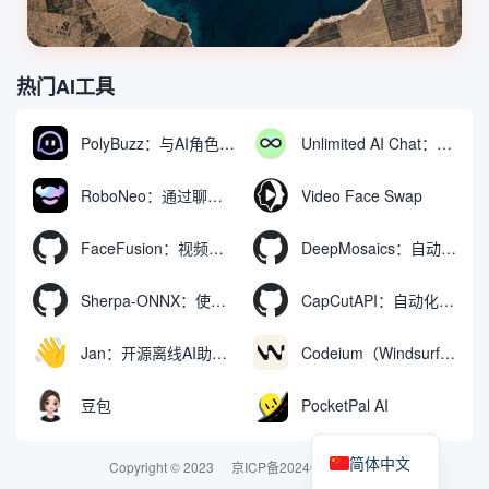
热门AI工具
PolyBuzz：与AI角色互动的免费聊天与角色扮演平台
Unlimited AI Chat：免费无限制的AI聊天工具
RoboNeo：通过聊天生成和编辑视频与图像的AI工具
Video Face Swap
FaceFusion：视频换脸增强工具|语音同步视频嘴型动作
DeepMosaics：自动去除图像和视频中的马赛克，或向其添加马赛克
Sherpa-ONNX：使用ONNXRuntime实现离线语音识别和合成
CapCutAPI：自动化控制CapCut视频剪辑的开源工具
Jan：开源离线AI助手，ChatGPT 替代品，运行本地AI模型或连接云端AI
Codeium（Windsurf Editor）：免费的AI代码补全与聊天工具，Windsurf以对话方式编写完整项目代码
豆包
PocketPal AI
简体中文
Copyright © 2023
京ICP备2024074324号-2