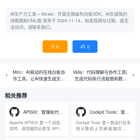
AI生产力工具
»
tldraw：开源无限画布白板SDK，AI生成简约
线框图和UML图
发布于 2024-11-14，如发现网址过期，或无
法访问，请联系我们。
0
0


Miro：AI驱动的在线白板协
Valla：代码理解与协作工具|
作工具，让AI快速生成文
生成代码执行流程图和数据
档、流程和图像到画布
流图（失效）
相关推荐
APISIX：管理和代理API及大模型流量的高性能网关
Cockpit Tools：管理多个AI编程IDE账号与配置多开独立实例的本地桌面应用
Apache APISIX 是一个动态、
Cockpit Tools 是一款运行在本
实时、高性能的云原生 API 网
地计算机上的桌面端应用程
关，同时具备强大的 AI 网关
序，专为集中管理多种 AI 集