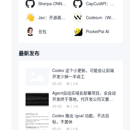
Sherpa-ONNX：使用ONNXRuntime实现离线语音识别和合成
CapCutAPI：自动化控制CapCut视频剪辑的开源工具
Jan：开源离线AI助手，ChatGPT 替代品，运行本地AI模型或连接云端AI
Codeium（Windsurf Editor）：免费的AI代码补全与聊天工具，Windsurf以对话方式编写完整项目代码
豆包
PocketPal AI
最新发布
Codex 这个小更新，可能会让前端
开发少掉一半返工
05-03
1.4 K
Agent自动买域名部署项目，全自动
开发终于落地，代开发公司又要倒
一大片
05-03
1.3 K
Codex 推出 /goal 功能，不达目
标，不罢休
05-01
2.0 K