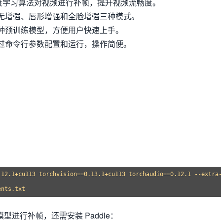
度学习算法对视频进行补帧，提升视频流畅度。
无增强、唇形增强和全脸增强三种模式。
种预训练模型，方便用户快速上手。
过命令行参数配置和运行，操作简便。
.12.1+cu113 torchvision==0.13.1+cu113 torchaudio==0.12.1 --extra-
 模型进行补帧，还需安装 Paddle：