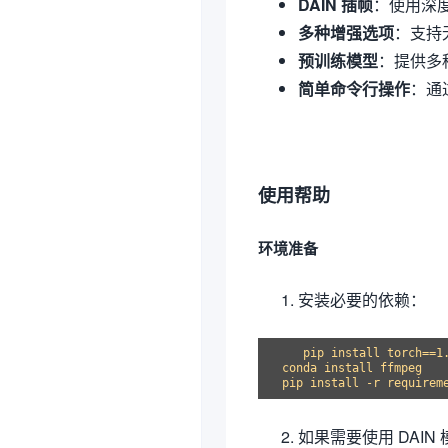
DAIN 插帧
：使用深
多种增强选项
：支持
预训练模型
：提供多
简单命令行操作
：通
使用帮助
环境准备
安装必要的依赖：
   pip install torch==1
conda install ffmpeg

如果需要使用 DAIN