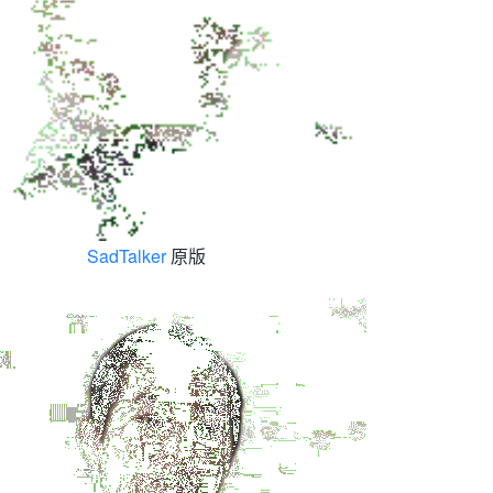
SadTalker
原版