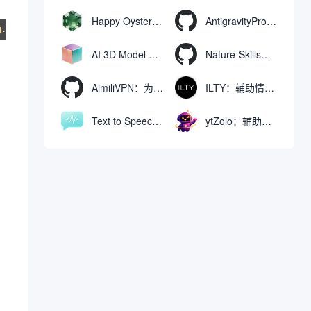
Happy Oyster AI：生成可交互式3D虚拟世界与视频的大模型
AntigravityProxyLauncher：免TUN全局代理使用Antigravity IDE
AI 3D Model Generator：通过文本和图像快速生成3D模型的在线工具
Nature-Skills：辅助撰写学术论文和绘制科研图表的智能体插件
AimiliVPN：为Linux提供纯净出站家庭IP的VPN代理网关
ILTY：辅助情绪疏导与提供行动建议的AI陪伴工具
Text to Speech AI：支持多说话人与情感控制的文字转语音工具
ytZolo：辅助创建和优化YouTube视频内容的生成工具