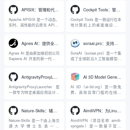
APISIX：管理和代理API及大模型流量的高性能网关
Cockpit Tools：管理多个AI编程IDE账号与配置多开独立实例的本地桌面应用
Apache APISIX 是一个动态、
Cockpit Tools 是一款运行在本
实时、高性能的云原生 API 网
地计算机上的桌面端应用程
关，同时具备强大的 AI 网关
序，专为集中管理多种 AI 集
能力。它基于 NGINX 和
成开发环境（IDE）和智能编
LuaJIT 构建，并在 2019 年作
程助手的账号与运行环境而设
Agnes AI：提供全模态模型免费API、支持图文视频生成与复杂工程执行的智能体平台
soraai.pro：支持多模型文字转视频和图像生成的在线创作工具
为顶级开源项目捐赠给
计。它目前支持包括
Apache 软件基金会。APISIX
Antigravity IDE、Codex、
Agnes AI 是由新加坡初创公司
SoraAI（soraai.pro）是一个集
彻底摒...
GitHub Copilo...
Sapiens AI 开发的新一代多模
成了全球前沿人工智能模型的
态大模型与智能应用生态系
在线视频与图像生成工作站。
统。它突破了单一文本聊天的
平台致力于为数字内容创作
限制，提供集文本、图像、视
者、营销人员及广大用户提供
AntigravityProxyLauncher：免TUN全局代理使用Antigravity IDE
AI 3D Model Generator：通过文本和图像快速生成3D模型的在线工具
频生成于一体的“全模态”大模
一站式、开箱即用的视觉内容
型能力。平台的核心产品矩阵
生成解决方案。网站的核心优
AntigravityProxyLauncher 是
AI 3D（ai-3d.org）是一款免
包括主打自动化工作流的
势在于其强大的多模型聚合能
一款专为特定桌面应用设计的
费、高效且零门槛的在线AI
Agnes...
力：不仅支持用户...
工程级透明 SOCKS5 代理注
3D模型生成平台。网站底层集
入工具，现已支持 macOS 与
成了腾讯Hunyuan 3D和字节跳
Windows 平台。当用户使用桌
动Seed 3D两大行业领先的AI
Nature-Skills：辅助撰写学术论文和绘制科研图表的智能体插件
AimiliVPN：为Linux提供纯净出站家庭IP的VPN代理网关
面版 Gemini 客户端或
模型架构，致力于帮助用户无
Antigravity IDE ...
需掌握复杂的3D拓扑知识或昂
Nature-Skills 是一个由上海交
AimiliVPN（项目名称 aimili-
贵的专业软件，即可在...
通大学博士生袁一哲
vpngate）是一款基于官方