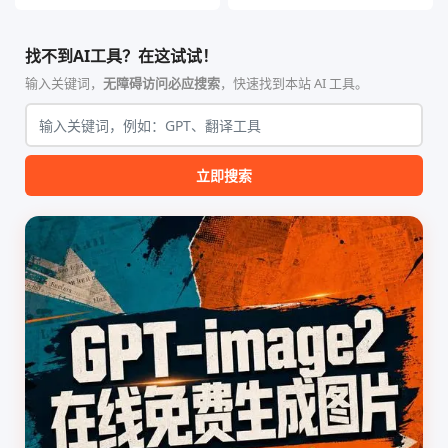
（Yuan1z0825）开发并开源的
VPNGate 开放协议的高性
智能体技能（Skill）指令集
能、零依赖 VPN 代理网关工
合，专为顶级学术期刊（如
具，专为 Linux 服务器环境
找不到AI工具？在这试试！
Nature、Science、Cell 等）
（如 VPS）设计。它完全采用
的论文撰写与发表流程设计。
纯 Python 标准库编写，用户
输入关键词，
无障碍访问必应搜索
，快速找到本站 AI 工具。
该工具集以智能体插...
无需安装...
立即搜索