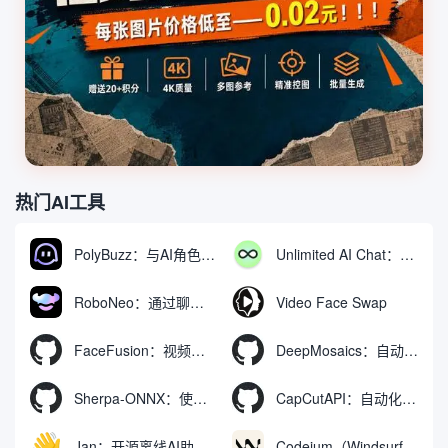
热门AI工具
PolyBuzz：与AI角色互动的免费聊天与角色扮演平台
Unlimited AI Chat：免费无限制的AI聊天工具
RoboNeo：通过聊天生成和编辑视频与图像的AI工具
Video Face Swap
FaceFusion：视频换脸增强工具|语音同步视频嘴型动作
DeepMosaics：自动去除图像和视频中的马赛克，或向其添加马赛克
Sherpa-ONNX：使用ONNXRuntime实现离线语音识别和合成
CapCutAPI：自动化控制CapCut视频剪辑的开源工具
Jan：开源离线AI助手，ChatGPT 替代品，运行本地AI模型或连接云端AI
Codeium（Windsurf Editor）：免费的AI代码补全与聊天工具，Windsurf以对话方式编写完整项目代码