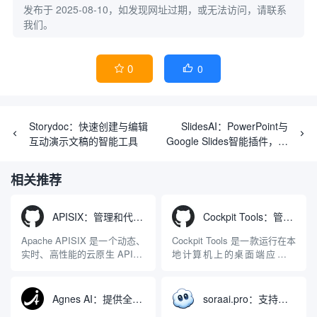
发布于 2025-08-10，如发现网址过期，或无法访问，请联系
我们。
0
0


Storydoc：快速创建与编辑
SlidesAI：PowerPoint与
互动演示文稿的智能工具
Google Slides智能插件，快
速生成专业演示文稿
相关推荐
APISIX：管理和代理API及大模型流量的高性能网关
Cockpit Tools：管理多个AI编程IDE账号与配置多开独立实例的本地桌面应用
Apache APISIX 是一个动态、
Cockpit Tools 是一款运行在本
实时、高性能的云原生 API 网
地计算机上的桌面端应用程
关，同时具备强大的 AI 网关
序，专为集中管理多种 AI 集
能力。它基于 NGINX 和
成开发环境（IDE）和智能编
LuaJIT 构建，并在 2019 年作
程助手的账号与运行环境而设
Agnes AI：提供全模态模型免费API、支持图文视频生成与复杂工程执行的智能体平台
soraai.pro：支持多模型文字转视频和图像生成的在线创作工具
为顶级开源项目捐赠给
计。它目前支持包括