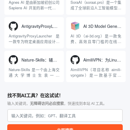
Apache 软件基金会。APISIX
Antigravity IDE、Codex、
Agnes AI 是由新加坡初创公司
SoraAI（soraai.pro）是一个集
彻底摒...
GitHub Copilo...
Sapiens AI 开发的新一代多模
成了全球前沿人工智能模型的
态大模型与智能应用生态系
在线视频与图像生成工作站。
统。它突破了单一文本聊天的
平台致力于为数字内容创作
限制，提供集文本、图像、视
者、营销人员及广大用户提供
AntigravityProxyLauncher：免TUN全局代理使用Antigravity IDE
AI 3D Model Generator：通过文本和图像快速生成3D模型的在线工具
频生成于一体的“全模态”大模
一站式、开箱即用的视觉内容
型能力。平台的核心产品矩阵
生成解决方案。网站的核心优
AntigravityProxyLauncher 是
AI 3D（ai-3d.org）是一款免
包括主打自动化工作流的
势在于其强大的多模型聚合能
一款专为特定桌面应用设计的
费、高效且零门槛的在线AI
Agnes...
力：不仅支持用户...
工程级透明 SOCKS5 代理注
3D模型生成平台。网站底层集
入工具，现已支持 macOS 与
成了腾讯Hunyuan 3D和字节跳
Windows 平台。当用户使用桌
动Seed 3D两大行业领先的AI
Nature-Skills：辅助撰写学术论文和绘制科研图表的智能体插件
AimiliVPN：为Linux提供纯净出站家庭IP的VPN代理网关
面版 Gemini 客户端或
模型架构，致力于帮助用户无
Antigravity IDE ...
需掌握复杂的3D拓扑知识或昂
Nature-Skills 是一个由上海交
AimiliVPN（项目名称 aimili-
贵的专业软件，即可在...
通大学博士生袁一哲
vpngate）是一款基于官方
（Yuan1z0825）开发并开源的
VPNGate 开放协议的高性
智能体技能（Skill）指令集
能、零依赖 VPN 代理网关工
合，专为顶级学术期刊（如
具，专为 Linux 服务器环境
找不到AI工具？在这试试！
Nature、Science、Cell 等）
（如 VPS）设计。它完全采用
的论文撰写与发表流程设计。
纯 Python 标准库编写，用户
输入关键词，
无障碍访问必应搜索
，快速找到本站 AI 工具。
该工具集以智能体插...
无需安装...