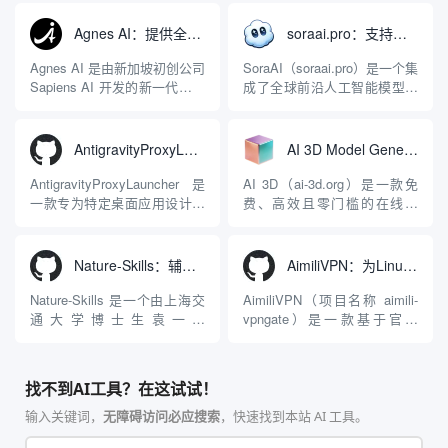
能力。它基于 NGINX 和
成开发环境（IDE）和智能编
LuaJIT 构建，并在 2019 年作
程助手的账号与运行环境而设
Agnes AI：提供全模态模型免费API、支持图文视频生成与复杂工程执行的智能体平台
soraai.pro：支持多模型文字转视频和图像生成的在线创作工具
为顶级开源项目捐赠给
计。它目前支持包括
Apache 软件基金会。APISIX
Antigravity IDE、Codex、
Agnes AI 是由新加坡初创公司
SoraAI（soraai.pro）是一个集
彻底摒...
GitHub Copilo...
Sapiens AI 开发的新一代多模
成了全球前沿人工智能模型的
态大模型与智能应用生态系
在线视频与图像生成工作站。
统。它突破了单一文本聊天的
平台致力于为数字内容创作
限制，提供集文本、图像、视
者、营销人员及广大用户提供
AntigravityProxyLauncher：免TUN全局代理使用Antigravity IDE
AI 3D Model Generator：通过文本和图像快速生成3D模型的在线工具
频生成于一体的“全模态”大模
一站式、开箱即用的视觉内容
型能力。平台的核心产品矩阵
生成解决方案。网站的核心优
AntigravityProxyLauncher 是
AI 3D（ai-3d.org）是一款免
包括主打自动化工作流的
势在于其强大的多模型聚合能
一款专为特定桌面应用设计的
费、高效且零门槛的在线AI
Agnes...
力：不仅支持用户...
工程级透明 SOCKS5 代理注
3D模型生成平台。网站底层集
入工具，现已支持 macOS 与
成了腾讯Hunyuan 3D和字节跳
Windows 平台。当用户使用桌
动Seed 3D两大行业领先的AI
Nature-Skills：辅助撰写学术论文和绘制科研图表的智能体插件
AimiliVPN：为Linux提供纯净出站家庭IP的VPN代理网关
面版 Gemini 客户端或
模型架构，致力于帮助用户无
Antigravity IDE ...
需掌握复杂的3D拓扑知识或昂
Nature-Skills 是一个由上海交
AimiliVPN（项目名称 aimili-
贵的专业软件，即可在...
通大学博士生袁一哲
vpngate）是一款基于官方
（Yuan1z0825）开发并开源的
VPNGate 开放协议的高性
智能体技能（Skill）指令集
能、零依赖 VPN 代理网关工
合，专为顶级学术期刊（如
具，专为 Linux 服务器环境
找不到AI工具？在这试试！
Nature、Science、Cell 等）
（如 VPS）设计。它完全采用
的论文撰写与发表流程设计。
纯 Python 标准库编写，用户
输入关键词，
无障碍访问必应搜索
，快速找到本站 AI 工具。
该工具集以智能体插...
无需安装...