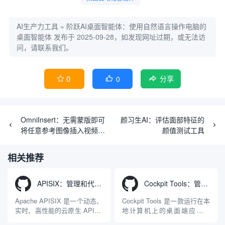
AI生产力工具
»
阶跃AI桌面智能体：使用自然语言操作电脑的
桌面智能体
发布于 2025-09-28，如发现网址过期，或无法访
问，请联系我们。
0
0


分享
OmniInsert：无需蒙版即可
颜习生AI：评估面部特征的
将任意参考图像插入视频的
颜值测试工具
工具
相关推荐
APISIX：管理和代理API及大模型流量的高性能网关
Cockpit Tools：管理多个AI编程IDE账号与配置多开独立实例的本地桌面应用
Apache APISIX 是一个动态、
Cockpit Tools 是一款运行在本
实时、高性能的云原生 API 网
地计算机上的桌面端应用程
关，同时具备强大的 AI 网关
序，专为集中管理多种 AI 集