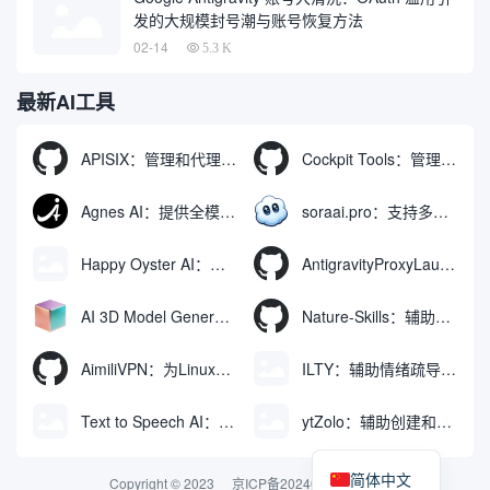
发的大规模封号潮与账号恢复方法
02-14
5.3 K
最新AI工具
APISIX：管理和代理API及大模型流量的高性能网关
Cockpit Tools：管理多个AI编程IDE账号与配置多开独立实例的本地桌面应用
Agnes AI：提供全模态模型免费API、支持图文视频生成与复杂工程执行的智能体平台
soraai.pro：支持多模型文字转视频和图像生成的在线创作工具
Happy Oyster AI：生成可交互式3D虚拟世界与视频的大模型
AntigravityProxyLauncher：免TUN全局代理使用Antigravity IDE
AI 3D Model Generator：通过文本和图像快速生成3D模型的在线工具
Nature-Skills：辅助撰写学术论文和绘制科研图表的智能体插件
AimiliVPN：为Linux提供纯净出站家庭IP的VPN代理网关
ILTY：辅助情绪疏导与提供行动建议的AI陪伴工具
Text to Speech AI：支持多说话人与情感控制的文字转语音工具
ytZolo：辅助创建和优化YouTube视频内容的生成工具
简体中文
Copyright © 2023
京ICP备2024074324号-2