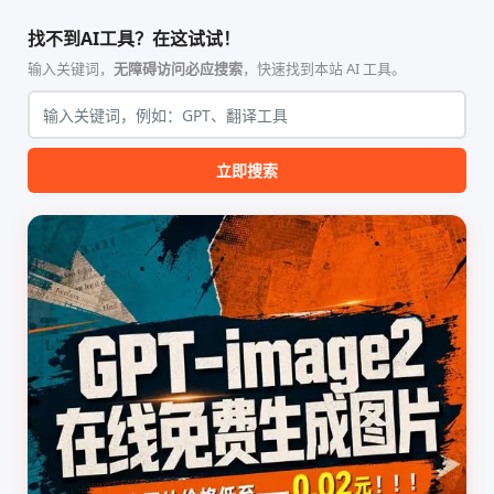
智能体技能（Skill）指令集
能、零依赖 VPN 代理网关工
合，专为顶级学术期刊（如
具，专为 Linux 服务器环境
找不到AI工具？在这试试！
Nature、Science、Cell 等）
（如 VPS）设计。它完全采用
的论文撰写与发表流程设计。
纯 Python 标准库编写，用户
输入关键词，
无障碍访问必应搜索
，快速找到本站 AI 工具。
该工具集以智能体插...
无需安装...
立即搜索