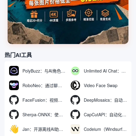
热门AI工具
PolyBuzz：与AI角色互动的免费聊天与角色扮演平台
Unlimited AI Chat：免费无限制的AI聊天工具
RoboNeo：通过聊天生成和编辑视频与图像的AI工具
Video Face Swap
FaceFusion：视频换脸增强工具|语音同步视频嘴型动作
DeepMosaics：自动去除图像和视频中的马赛克，或向其添加马赛克
Sherpa-ONNX：使用ONNXRuntime实现离线语音识别和合成
CapCutAPI：自动化控制CapCut视频剪辑的开源工具
Jan：开源离线AI助手，ChatGPT 替代品，运行本地AI模型或连接云端AI
Codeium（Windsurf Editor）：免费的AI代码补全与聊天工具，Windsurf以对话方式编写完整项目代码