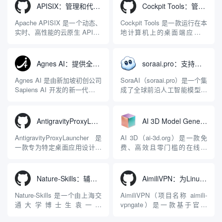
APISIX：管理和代理API及大模型流量的高性能网关
Cockpit Tools：管理多个AI编程IDE账号与配置多开独立实例的本地桌面应用
Apache APISIX 是一个动态、
Cockpit Tools 是一款运行在本
实时、高性能的云原生 API 网
地计算机上的桌面端应用程
关，同时具备强大的 AI 网关
序，专为集中管理多种 AI 集
能力。它基于 NGINX 和
成开发环境（IDE）和智能编
LuaJIT 构建，并在 2019 年作
程助手的账号与运行环境而设
Agnes AI：提供全模态模型免费API、支持图文视频生成与复杂工程执行的智能体平台
soraai.pro：支持多模型文字转视频和图像生成的在线创作工具
为顶级开源项目捐赠给
计。它目前支持包括
Apache 软件基金会。APISIX
Antigravity IDE、Codex、
Agnes AI 是由新加坡初创公司
SoraAI（soraai.pro）是一个集
彻底摒...
GitHub Copilo...
Sapiens AI 开发的新一代多模
成了全球前沿人工智能模型的
态大模型与智能应用生态系
在线视频与图像生成工作站。
统。它突破了单一文本聊天的
平台致力于为数字内容创作
限制，提供集文本、图像、视
者、营销人员及广大用户提供
AntigravityProxyLauncher：免TUN全局代理使用Antigravity IDE
AI 3D Model Generator：通过文本和图像快速生成3D模型的在线工具
频生成于一体的“全模态”大模
一站式、开箱即用的视觉内容
型能力。平台的核心产品矩阵
生成解决方案。网站的核心优
AntigravityProxyLauncher 是
AI 3D（ai-3d.org）是一款免
包括主打自动化工作流的
势在于其强大的多模型聚合能
一款专为特定桌面应用设计的
费、高效且零门槛的在线AI
Agnes...
力：不仅支持用户...
工程级透明 SOCKS5 代理注
3D模型生成平台。网站底层集
入工具，现已支持 macOS 与
成了腾讯Hunyuan 3D和字节跳
Windows 平台。当用户使用桌
动Seed 3D两大行业领先的AI
Nature-Skills：辅助撰写学术论文和绘制科研图表的智能体插件
AimiliVPN：为Linux提供纯净出站家庭IP的VPN代理网关
面版 Gemini 客户端或
模型架构，致力于帮助用户无
Antigravity IDE ...
需掌握复杂的3D拓扑知识或昂
Nature-Skills 是一个由上海交
AimiliVPN（项目名称 aimili-
贵的专业软件，即可在...
通大学博士生袁一哲
vpngate）是一款基于官方
（Yuan1z0825）开发并开源的
VPNGate 开放协议的高性