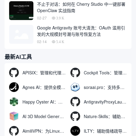
不止于对话：如何在 Cherry Studio 中一键部署
OpenClaw 实战指南
02-27
3.9 K
Google Antigravity 账号大清洗：OAuth 滥用引
发的大规模封号潮与账号恢复方法
02-14
5.4 K
最新AI工具
APISIX：管理和代理API及大模型流量的高性能网关
Cockpit Tools：管理多个AI编程IDE账号与配置多开独立实例的本地桌面应用
Agnes AI：提供全模态模型免费API、支持图文视频生成与复杂工程执行的智能体平台
soraai.pro：支持多模型文字转视频和图像生成的在线创作工具
Happy Oyster AI：生成可交互式3D虚拟世界与视频的大模型
AntigravityProxyLauncher：免TUN全局代理使用Antigravity IDE
AI 3D Model Generator：通过文本和图像快速生成3D模型的在线工具
Nature-Skills：辅助撰写学术论文和绘制科研图表的智能体插件
AimiliVPN：为Linux提供纯净出站家庭IP的VPN代理网关
ILTY：辅助情绪疏导与提供行动建议的AI陪伴工具