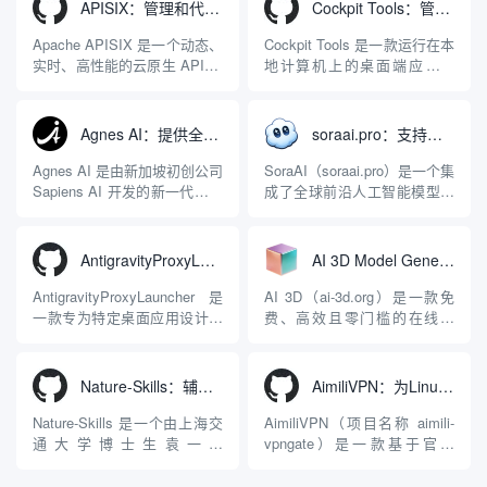
APISIX：管理和代理API及大模型流量的高性能网关
Cockpit Tools：管理多个AI编程IDE账号与配置多开独立实例的本地桌面应用
Apache APISIX 是一个动态、
Cockpit Tools 是一款运行在本
实时、高性能的云原生 API 网
地计算机上的桌面端应用程
关，同时具备强大的 AI 网关
序，专为集中管理多种 AI 集
能力。它基于 NGINX 和
成开发环境（IDE）和智能编
LuaJIT 构建，并在 2019 年作
程助手的账号与运行环境而设
Agnes AI：提供全模态模型免费API、支持图文视频生成与复杂工程执行的智能体平台
soraai.pro：支持多模型文字转视频和图像生成的在线创作工具
为顶级开源项目捐赠给
计。它目前支持包括
Apache 软件基金会。APISIX
Antigravity IDE、Codex、
Agnes AI 是由新加坡初创公司
SoraAI（soraai.pro）是一个集
彻底摒...
GitHub Copilo...
Sapiens AI 开发的新一代多模
成了全球前沿人工智能模型的
态大模型与智能应用生态系
在线视频与图像生成工作站。
统。它突破了单一文本聊天的
平台致力于为数字内容创作
限制，提供集文本、图像、视
者、营销人员及广大用户提供
AntigravityProxyLauncher：免TUN全局代理使用Antigravity IDE
AI 3D Model Generator：通过文本和图像快速生成3D模型的在线工具
频生成于一体的“全模态”大模
一站式、开箱即用的视觉内容
型能力。平台的核心产品矩阵
生成解决方案。网站的核心优
AntigravityProxyLauncher 是
AI 3D（ai-3d.org）是一款免
包括主打自动化工作流的
势在于其强大的多模型聚合能
一款专为特定桌面应用设计的
费、高效且零门槛的在线AI
Agnes...
力：不仅支持用户...
工程级透明 SOCKS5 代理注
3D模型生成平台。网站底层集
入工具，现已支持 macOS 与
成了腾讯Hunyuan 3D和字节跳
Windows 平台。当用户使用桌
动Seed 3D两大行业领先的AI
Nature-Skills：辅助撰写学术论文和绘制科研图表的智能体插件
AimiliVPN：为Linux提供纯净出站家庭IP的VPN代理网关
面版 Gemini 客户端或
模型架构，致力于帮助用户无
Antigravity IDE ...
需掌握复杂的3D拓扑知识或昂
Nature-Skills 是一个由上海交
AimiliVPN（项目名称 aimili-
贵的专业软件，即可在...
通大学博士生袁一哲
vpngate）是一款基于官方
（Yuan1z0825）开发并开源的
VPNGate 开放协议的高性
智能体技能（Skill）指令集
能、零依赖 VPN 代理网关工