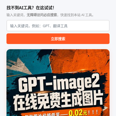
合，专为顶级学术期刊（如
具，专为 Linux 服务器环境
找不到AI工具？在这试试！
Nature、Science、Cell 等）
（如 VPS）设计。它完全采用
的论文撰写与发表流程设计。
纯 Python 标准库编写，用户
输入关键词，
无障碍访问必应搜索
，快速找到本站 AI 工具。
该工具集以智能体插...
无需安装...
立即搜索