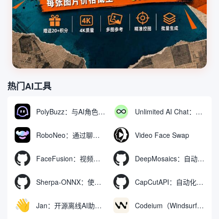
热门AI工具
PolyBuzz：与AI角色互动的免费聊天与角色扮演平台
Unlimited AI Chat：免费无限制的AI聊天工具
RoboNeo：通过聊天生成和编辑视频与图像的AI工具
Video Face Swap
FaceFusion：视频换脸增强工具|语音同步视频嘴型动作
DeepMosaics：自动去除图像和视频中的马赛克，或向其添加马赛克
Sherpa-ONNX：使用ONNXRuntime实现离线语音识别和合成
CapCutAPI：自动化控制CapCut视频剪辑的开源工具
Jan：开源离线AI助手，ChatGPT 替代品，运行本地AI模型或连接云端AI
Codeium（Windsurf Editor）：免费的AI代码补全与聊天工具，Windsurf以对话方式编写完整项目代码