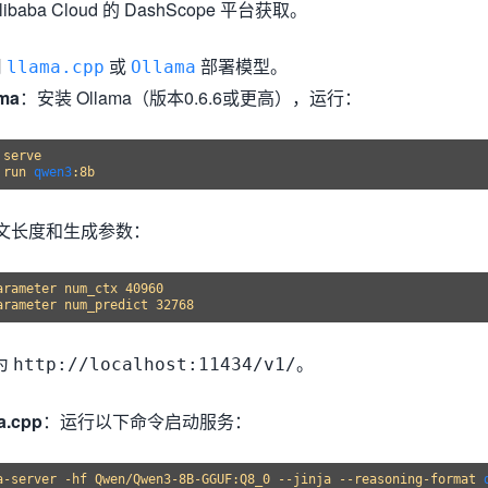
ibaba Cloud 的 DashScope 平台获取。
用
或
部署模型。
llama.cpp
Ollama
ma
：安装 Ollama（版本0.6.6或更高），运行：
serve

 run 
qwen3
文长度和生成参数：
arameter num_ctx 40960

址为
。
http://localhost:11434/v1/
a.cpp
：运行以下命令启动服务：
a-server -hf Qwen/Qwen3-8B-GGUF:Q8_0 --jinja --reasoning-format 