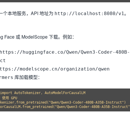
一个本地服务，API 地址为
。
http://localhost:8080/v1
 Face 或 ModelScope 下载。例如：
https://huggingface.co/Qwen/Qwen3-Coder-480B-
ct
ttps://modelscope.cn/organization/qwen
库加载模型：
rmers
import AutoTokenizer, AutoModelForCausalLM

# 使用 GPU

kenizer.from_pretrained("Qwen/Qwen3-Coder-480B-A35B-Instruct")
