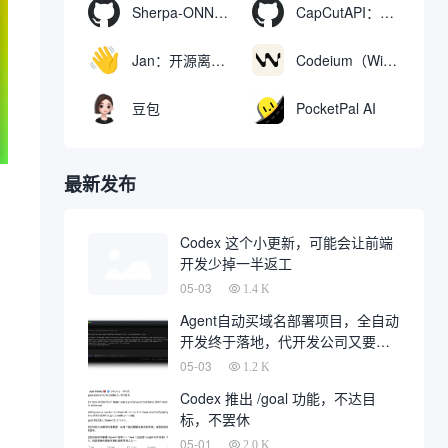
Sherpa-ONNX：使用ONNXRuntime实现离线语音识别和合成
CapCutAPI：自动化控制CapCut视频剪辑的开源工具
Jan：开源离线AI助手，ChatGPT 替代品，运行本地AI模型或连接云端AI
Codeium（Windsurf Editor）：免费的AI代码补全与聊天工具，Windsurf以对话方式编写完整项目代码
豆包
PocketPal AI
最新发布
Codex 这个小更新，可能会让前端
开发少掉一半返工
05-03
1.4 K
Agent自动买域名部署项目，全自动
开发终于落地，代开发公司又要倒
一大片
05-03
1.2 K
Codex 推出 /goal 功能，不达目
标，不罢休
。
05-01
2.0 K