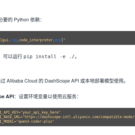
的 Python 依赖：
[gui,
rag
,code_interpreter,
mcp
，可以运行
。
pip install -e ./
通过 Alibaba Cloud 的 DashScope API 或本地部署模型使用。
e API
：设置环境变量以使用云服务：
I_API_KEY="your_api_key_here"

I_BASE_URL="https://dashscope-intl.aliyuncs.com/compatible-mode/v