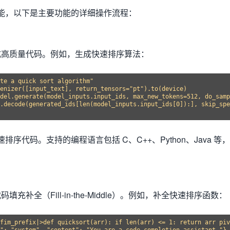
多种功能，以下是主要功能的详细操作流程：
 可生成高质量代码。例如，生成快速排序算法：
te a quick sort algorithm"

enizer([input_text], return_tensors="pt").to(device)

del.generate(model_inputs.input_ids, max_new_tokens=512, do_samp
.decode(generated_ids[len(model_inputs.input_ids[0]):], skip_spe
序代码。支持的编程语言包括 C、C++、Python、Java 等，
持代码填充补全（Fill-in-the-Middle）。例如，补全快速排序函数：
fim_prefix|>def quicksort(arr): if len(arr) <= 1: return arr piv
": "system", "content": "You are a code completion assistant."},