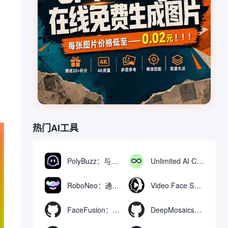
热门AI工具
PolyBuzz：与AI角色互动的免费聊天与角色扮演平台
Unlimited AI Chat：免费无限制的AI聊天工具
RoboNeo：通过聊天生成和编辑视频与图像的AI工具
Video Face Swap
FaceFusion：视频换脸增强工具|语音同步视频嘴型动作
DeepMosaics：自动去除图像和视频中的马赛克，或向其添加马赛克