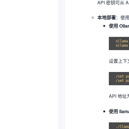
API 密钥可从 Al
本地部署
：使
使用 Olla
ollama 
ollama
设置上下
/set p
API 地
使用 llam
./llam