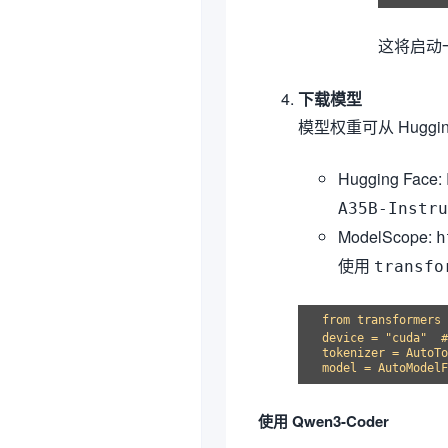
这将启动
下载模型
模型权重可从 Hugging
Hugging Face:
A35B-Instru
ModelScope:
h
使用
transfo
from transformers 
device = "cuda"  
tokenizer = AutoTo
使用 Qwen3-Coder