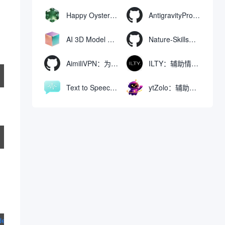
Happy Oyster AI：生成可交互式3D虚拟世界与视频的大模型
AntigravityProxyLauncher：免TUN全局代理使用Antigravity IDE
AI 3D Model Generator：通过文本和图像快速生成3D模型的在线工具
Nature-Skills：辅助撰写学术论文和绘制科研图表的智能体插件
AimiliVPN：为Linux提供纯净出站家庭IP的VPN代理网关
ILTY：辅助情绪疏导与提供行动建议的AI陪伴工具
Text to Speech AI：支持多说话人与情感控制的文字转语音工具
ytZolo：辅助创建和优化YouTube视频内容的生成工具
deepseek