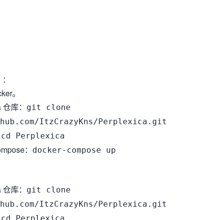
）
：
ker。
ca 仓库：
git clone
hub.com/ItzCrazyKns/Perplexica.git
：
cd Perplexica
ompose：
docker-compose up
ca 仓库：
git clone
hub.com/ItzCrazyKns/Perplexica.git
：
cd Perplexica