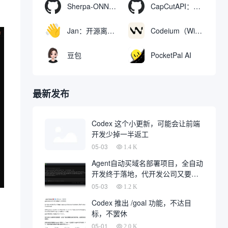
Sherpa-ONNX：使用ONNXRuntime实现离线语音识别和合成
CapCutAPI：自动化控制CapCut视频剪辑的开源工具
Jan：开源离线AI助手，ChatGPT 替代品，运行本地AI模型或连接云端AI
Codeium（Windsurf Editor）：免费的AI代码补全与聊天工具，Windsurf以对话方式编写完整项目代码
豆包
PocketPal AI
最新发布
Codex 这个小更新，可能会让前端
开发少掉一半返工
05-03
1.4 K
Agent自动买域名部署项目，全自动
开发终于落地，代开发公司又要倒
一大片
05-03
1.2 K
Codex 推出 /goal 功能，不达目
标，不罢休
05-01
2.0 K