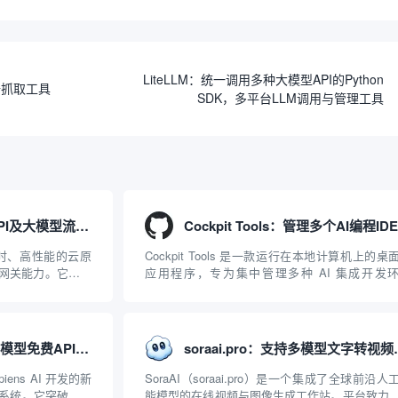
LiteLLM：统一调用多种大模型API的Python
数据抓取工具
SDK，多平台LLM调用与管理工具
APISIX：管理和代理API及大模型流量的高性能网关
、实时、高性能的云原
Cockpit Tools 是一款运行在本地计算机上的桌
I 网关能力。它基于
应用程序，专为集中管理多种 AI 集成开发
2019 年作为顶级开源
（IDE）和智能编程助手的账号与运行环境而设
ISIX 彻底摒...
它目前支持包括 Antigravity IDE、Codex、GitH
Copilo...
Agnes AI：提供全模态模型免费API、支持图文视频生成与复杂工程执行的智能体平台
soraai.pro：
iens AI 开发的新
SoraAI（soraai.pro）是一个集成了全球前沿人
系统。它突破了单
能模型的在线视频与图像生成工作站。平台致力