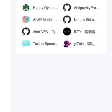
Happy Oyster AI：生成可交互式3D虚拟世界与视频的大模型
AntigravityProxyLauncher：免TUN全局代理使用Antigravity IDE
AI 3D Model Generator：通过文本和图像快速生成3D模型的在线工具
Nature-Skills：辅助撰写学术论文和绘制科研图表的智能体插件
AimiliVPN：为Linux提供纯净出站家庭IP的VPN代理网关
ILTY：辅助情绪疏导与提供行动建议的AI陪伴工具
Text to Speech AI：支持多说话人与情感控制的文字转语音工具
ytZolo：辅助创建和优化YouTube视频内容的生成工具