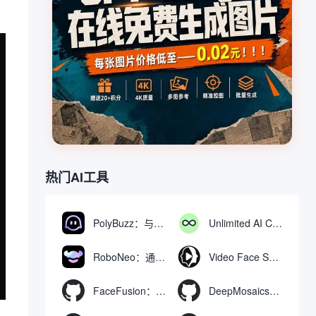
热门AI工具
PolyBuzz：与AI角色互动的免费聊天与角色扮演平台
Unlimited AI Chat：免费无限制的AI聊天工具
RoboNeo：通过聊天生成和编辑视频与图像的AI工具
Video Face Swap
FaceFusion：视频换脸增强工具|语音同步视频嘴型动作
DeepMosaics：自动去除图像和视频中的马赛克，或向其添加马赛克