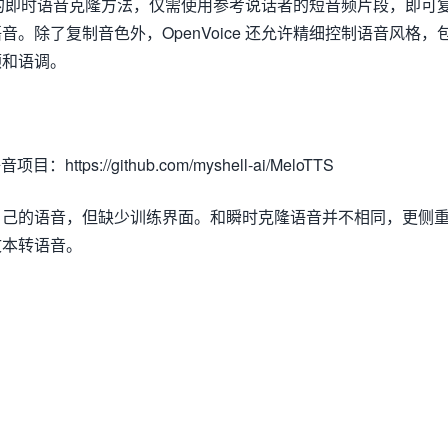
多功能的即时语音克隆方法，仅需使用参考说话者的短音频片段，即可
。除了复制音色外，OpenVoice 还允许精细控制语音风格，
顿和语调。
https://github.com/myshell-ai/MeloTTS
自己的语音，但缺少训练界面。和瞬时克隆语音并不相同，更侧
文本转语音。