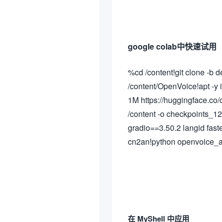
google colab中快速试用
%cd /content!git clone -b
/content/OpenVoice!apt -y i
1M https://huggingface.co
/content -o checkpoints_12
gradio==3.50.2 langid fas
cn2an!python openvoice_a
在 MyShell 中应用