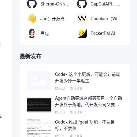
Sherpa-ONNX：使用ONNXRuntime实现离线语音识别和合成
CapCutAPI：自动化控制CapCut视频剪辑的开源工具
。
Jan：开源离线AI助手，ChatGPT 替代品，运行本地AI模型或连接云端AI
Codeium（Windsurf Editor）：免费的AI代码补全与聊天工具，Windsurf以对话方式编写完整项目代码
、
豆包
PocketPal AI
训
最新发布
Codex 这个小更新，可能会让前端
开发少掉一半返工
05-03
1.4 K
Agent自动买域名部署项目，全自动
开发终于落地，代开发公司又要倒
一大片
05-03
1.3 K
包
Codex 推出 /goal 功能，不达目
标，不罢休
05-01
2.0 K