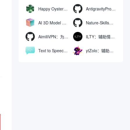
Happy Oyster AI：生成可交互式3D虚拟世界与视频的大模型
AntigravityProxyLauncher：免TUN全局代理使用Antigravity IDE
AI 3D Model Generator：通过文本和图像快速生成3D模型的在线工具
Nature-Skills：辅助撰写学术论文和绘制科研图表的智能体插件
AimiliVPN：为Linux提供纯净出站家庭IP的VPN代理网关
ILTY：辅助情绪疏导与提供行动建议的AI陪伴工具
Text to Speech AI：支持多说话人与情感控制的文字转语音工具
ytZolo：辅助创建和优化YouTube视频内容的生成工具