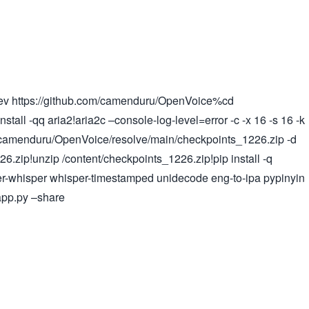
 dev https://github.com/camenduru/OpenVoice%cd
nstall -qq aria2!aria2c –console-log-level=error -c -x 16 -s 16 -k
/camenduru/OpenVoice/resolve/main/checkpoints_1226.zip -d
26.zip!unzip /content/checkpoints_1226.zip!pip install -q
ter-whisper whisper-timestamped unidecode eng-to-ipa pypinyin
pp.py –share