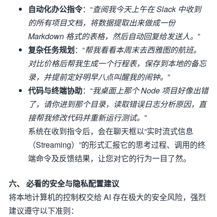
自动化办公指令
：“
查阅我今天上午在 Slack 中收到
的所有项目文档，将数据提取出来做成一份
Markdown 格式的表格，然后自动回复给发送人。
”
复杂任务规划
：“
帮我看看本周末去西雅图的航班。
对比价格后帮我生成一个行程表，保存到本地的备忘
录，并提前定好明早八点叫醒我的闹钟。
”
代码与终端协助
：“
我桌面上那个 Node 项目好像出错
了，请你进到那个目录，读取错误日志分析原因，直
接帮我修改代码并重新运行测试。
”
系统在收到指令后，会在聊天框以“实时流式信息
（Streaming）”的形式汇报它的思考过程、调用的终
端命令及反馈结果，让您对它的行为一目了然。
六、 必看的安全与隐私配置建议
将本地计算机的控制权交给 AI 存在极大的安全风险，强烈
建议遵守以下准则：