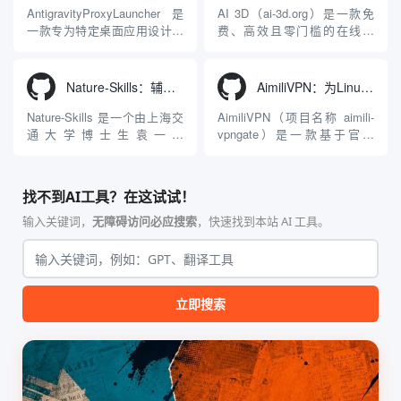
型能力。平台的核心产品矩阵
生成解决方案。网站的核心优
AntigravityProxyLauncher 是
AI 3D（ai-3d.org）是一款免
包括主打自动化工作流的
势在于其强大的多模型聚合能
一款专为特定桌面应用设计的
费、高效且零门槛的在线AI
Agnes...
力：不仅支持用户...
工程级透明 SOCKS5 代理注
3D模型生成平台。网站底层集
入工具，现已支持 macOS 与
成了腾讯Hunyuan 3D和字节跳
Windows 平台。当用户使用桌
动Seed 3D两大行业领先的AI
Nature-Skills：辅助撰写学术论文和绘制科研图表的智能体插件
AimiliVPN：为Linux提供纯净出站家庭IP的VPN代理网关
面版 Gemini 客户端或
模型架构，致力于帮助用户无
Antigravity IDE ...
需掌握复杂的3D拓扑知识或昂
Nature-Skills 是一个由上海交
AimiliVPN（项目名称 aimili-
贵的专业软件，即可在...
通大学博士生袁一哲
vpngate）是一款基于官方
（Yuan1z0825）开发并开源的
VPNGate 开放协议的高性
智能体技能（Skill）指令集
能、零依赖 VPN 代理网关工
合，专为顶级学术期刊（如
具，专为 Linux 服务器环境
找不到AI工具？在这试试！
Nature、Science、Cell 等）
（如 VPS）设计。它完全采用
的论文撰写与发表流程设计。
纯 Python 标准库编写，用户
输入关键词，
无障碍访问必应搜索
，快速找到本站 AI 工具。
该工具集以智能体插...
无需安装...
立即搜索