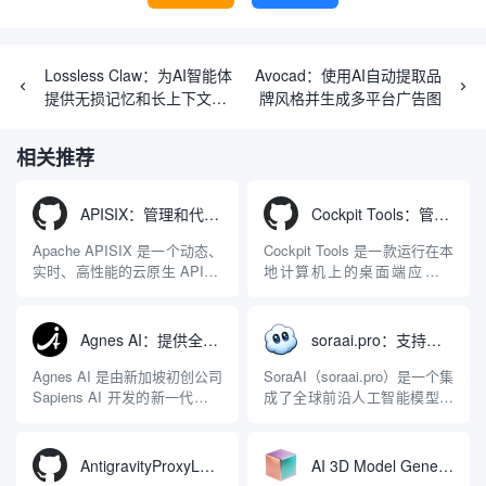
Lossless Claw：为AI智能体
Avocad：使用AI自动提取品
提供无损记忆和长上下文管
牌风格并生成多平台广告图
理的插件
相关推荐
APISIX：管理和代理API及大模型流量的高性能网关
Cockpit Tools：管理多个AI编程IDE账号与配置多开独立实例的本地桌面应用
Apache APISIX 是一个动态、
Cockpit Tools 是一款运行在本
实时、高性能的云原生 API 网
地计算机上的桌面端应用程
关，同时具备强大的 AI 网关
序，专为集中管理多种 AI 集
能力。它基于 NGINX 和
成开发环境（IDE）和智能编
LuaJIT 构建，并在 2019 年作
程助手的账号与运行环境而设
Agnes AI：提供全模态模型免费API、支持图文视频生成与复杂工程执行的智能体平台
soraai.pro：支持多模型文字转视频和图像生成的在线创作工具
为顶级开源项目捐赠给
计。它目前支持包括
Apache 软件基金会。APISIX
Antigravity IDE、Codex、
Agnes AI 是由新加坡初创公司
SoraAI（soraai.pro）是一个集
彻底摒...
GitHub Copilo...
Sapiens AI 开发的新一代多模
成了全球前沿人工智能模型的
态大模型与智能应用生态系
在线视频与图像生成工作站。
统。它突破了单一文本聊天的
平台致力于为数字内容创作
限制，提供集文本、图像、视
者、营销人员及广大用户提供
AntigravityProxyLauncher：免TUN全局代理使用Antigravity IDE
AI 3D Model Generator：通过文本和图像快速生成3D模型的在线工具
频生成于一体的“全模态”大模
一站式、开箱即用的视觉内容