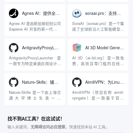
关，同时具备强大的 AI 网关
序，专为集中管理多种 AI 集
能力。它基于 NGINX 和
成开发环境（IDE）和智能编
LuaJIT 构建，并在 2019 年作
程助手的账号与运行环境而设
Agnes AI：提供全模态模型免费API、支持图文视频生成与复杂工程执行的智能体平台
soraai.pro：支持多模型文字转视频和图像生成的在线创作工具
为顶级开源项目捐赠给
计。它目前支持包括
Apache 软件基金会。APISIX
Antigravity IDE、Codex、
Agnes AI 是由新加坡初创公司
SoraAI（soraai.pro）是一个集
彻底摒...
GitHub Copilo...
Sapiens AI 开发的新一代多模
成了全球前沿人工智能模型的
态大模型与智能应用生态系
在线视频与图像生成工作站。
统。它突破了单一文本聊天的
平台致力于为数字内容创作
限制，提供集文本、图像、视
者、营销人员及广大用户提供
AntigravityProxyLauncher：免TUN全局代理使用Antigravity IDE
AI 3D Model Generator：通过文本和图像快速生成3D模型的在线工具
频生成于一体的“全模态”大模
一站式、开箱即用的视觉内容
型能力。平台的核心产品矩阵
生成解决方案。网站的核心优
AntigravityProxyLauncher 是
AI 3D（ai-3d.org）是一款免
包括主打自动化工作流的
势在于其强大的多模型聚合能
一款专为特定桌面应用设计的
费、高效且零门槛的在线AI
Agnes...
力：不仅支持用户...
工程级透明 SOCKS5 代理注
3D模型生成平台。网站底层集
入工具，现已支持 macOS 与
成了腾讯Hunyuan 3D和字节跳
Windows 平台。当用户使用桌
动Seed 3D两大行业领先的AI
Nature-Skills：辅助撰写学术论文和绘制科研图表的智能体插件
AimiliVPN：为Linux提供纯净出站家庭IP的VPN代理网关
面版 Gemini 客户端或
模型架构，致力于帮助用户无
Antigravity IDE ...
需掌握复杂的3D拓扑知识或昂
Nature-Skills 是一个由上海交
AimiliVPN（项目名称 aimili-
贵的专业软件，即可在...
通大学博士生袁一哲
vpngate）是一款基于官方
（Yuan1z0825）开发并开源的
VPNGate 开放协议的高性
智能体技能（Skill）指令集
能、零依赖 VPN 代理网关工
合，专为顶级学术期刊（如
具，专为 Linux 服务器环境
找不到AI工具？在这试试！
Nature、Science、Cell 等）
（如 VPS）设计。它完全采用
的论文撰写与发表流程设计。
纯 Python 标准库编写，用户
输入关键词，
无障碍访问必应搜索
，快速找到本站 AI 工具。
该工具集以智能体插...
无需安装...