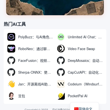
热门AI工具
PolyBuzz：与AI角色互动的免费聊天与角色扮演平台
Unlimited AI Chat：免费无限制的AI聊天工具
RoboNeo：通过聊天生成和编辑视频与图像的AI工具
Video Face Swap
FaceFusion：视频换脸增强工具|语音同步视频嘴型动作
DeepMosaics：自动去除图像和视频中的马赛克，或向其添加马赛克
Sherpa-ONNX：使用ONNXRuntime实现离线语音识别和合成
CapCutAPI：自动化控制CapCut视频剪辑的开源工具
Jan：开源离线AI助手，ChatGPT 替代品，运行本地AI模型或连接云端AI
Codeium（Windsurf Editor）：免费的AI代码补全与聊天工具，Windsurf以对话方式编写完整项目代码
豆包
PocketPal AI
简体中文
Copyright © 2023
京ICP备2024074324号-2