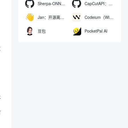
Sherpa-ONNX：使用ONNXRuntime实现离线语音识别和合成
CapCutAPI：自动化控制CapCut视频剪辑的开源工具
Jan：开源离线AI助手，ChatGPT 替代品，运行本地AI模型或连接云端AI
Codeium（Windsurf Editor）：免费的AI代码补全与聊天工具，Windsurf以对话方式编写完整项目代码
豆包
PocketPal AI
过
让
可