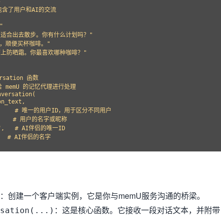


含了用户和AI的交流



很适合出去散步。你有什么计划吗？"

，顺便买杯咖啡。"

带上防晒霜。你最喜欢哪种咖啡？"

rsation 函数

memU 的记忆代理进行处理

versation(

n_text,

         # 唯一的用户ID，用于区分不同用户

      # 用户的名字或昵称

1",   # AI伴侣的唯一ID

   # AI伴侣的名字

：创建一个客户端实例，它是你与memU服务沟通的桥梁。
：这是核心函数。它接收一段对话文本，并附带
rsation(...)