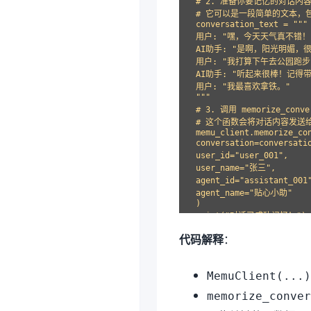
# 2. 准备你要记忆的对话内容
# 它可以是一段简单的文本，包
conversation_text = """

用户: "嘿，今天天气真不错！"
AI助手: "是啊，阳光明媚，
用户: "我打算下午去公园跑步
AI助手: "听起来很棒！记得
用户: "我最喜欢拿铁。"

"""

# 3. 调用 memorize_conve
# 这个函数会将对话内容发送给 
memu_client.memorize_con
conversation=conversatio
user_id="user_001",
user_name="张三",     
agent_id="assistant_00
agent_name="贴心小助"   
)

代码解释
：
MemuClient(...)
memorize_conve