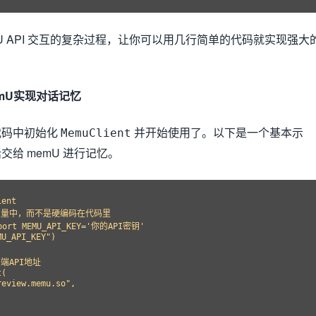
U API 交互的复杂过程，让你可以用几行简单的代码就实现强大
mU实现对话记忆
代码中初始化
并开始使用了。以下是一个基本示
MemuClient
给 memU 进行记忆。
ent

变量中，而不是硬编码在代码里

t MEMU_API_KEY='你的API密钥'

U_API_KEY")

云端API地址

(

eview.memu.so",
