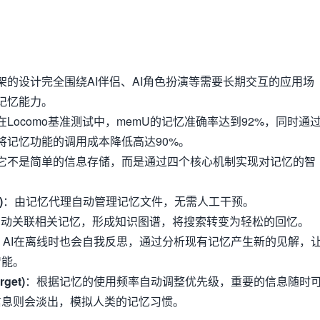
架的设计完全围绕AI伴侣、AI角色扮演等需要长期交互的应用场
记忆能力。
在Locomo基准测试中，memU的记忆准确率达到92%，同时通
将记忆功能的调用成本降低高达90%。
它不是简单的信息存储，而是通过四个核心机制实现对记忆的智
)
：由记忆代理自动管理记忆文件，无需人工干预。
自动关联相关记忆，形成知识图谱，将搜索转变为轻松的回忆。
：AI在离线时也会自我反思，通过分析现有记忆产生新的见解，
智能。
rget)
：根据记忆的使用频率自动调整优先级，重要的信息随时
信息则会淡出，模拟人类的记忆习惯。