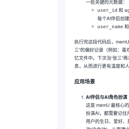
一些关键的元数据：
和
user_id
a
每个AI伴侣创
user_name
执行完这段代码后，mem
三”的偏好记录（例如：喜
忆文件中。下次当“张三”再
息，从而进行更有温度和
应用场景
AI伴侣与AI角色扮演
这是 memU 最核
扮演AI，都需要记住
用户的生日、爱好、