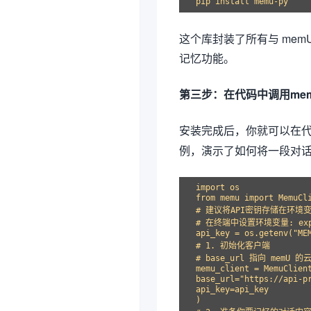
这个库封装了所有与 mem
记忆功能。
第三步：在代码中调用me
安装完成后，你就可以在
例，演示了如何将一段对话交
import os

from memu import MemuCli
# 建议将API密钥存储在环境
# 在终端中设置环境变量: expor
api_key = os.getenv("MEM
# 1. 初始化客户端

# base_url 指向 memU 的
memu_client = MemuClient
base_url="https://api-pr
api_key=api_key

)
