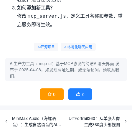
如何添加新工具？
修改
，定义工具名称和参数，重
mcp_server.js
启服务即可生效。
AI开源项目
AI本地化聊天应用
AI生产力工具
»
mcp-ui：基于MCP协议的简洁AI聊天界面
发
布于 2025-04-08，如发现网址过期，或无法访问，请联系我
们。
0
0


MiniMax Audio（海螺语
DiffPortrait360：从单张人像
音）：生成自然语音的AI工
生成360度头部视图
具