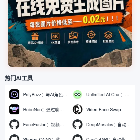
热门AI工具
PolyBuzz：与AI角色互动的免费聊天与角色扮演平台
Unlimited AI Chat：免费无限制的AI聊天工具
RoboNeo：通过聊天生成和编辑视频与图像的AI工具
Video Face Swap
FaceFusion：视频换脸增强工具|语音同步视频嘴型动作
DeepMosaics：自动去除图像和视频中的马赛克，或向其添加马赛克
Sherpa-ONNX：使用ONNXRuntime实现离线语音识别和合成
CapCutAPI：自动化控制CapCut视频剪辑的开源工具