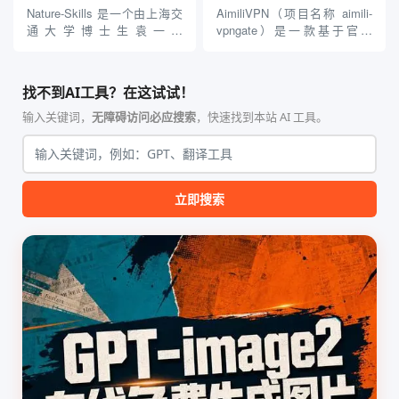
Antigravity IDE ...
需掌握复杂的3D拓扑知识或昂
Nature-Skills 是一个由上海交
AimiliVPN（项目名称 aimili-
贵的专业软件，即可在...
通大学博士生袁一哲
vpngate）是一款基于官方
（Yuan1z0825）开发并开源的
VPNGate 开放协议的高性
智能体技能（Skill）指令集
能、零依赖 VPN 代理网关工
合，专为顶级学术期刊（如
具，专为 Linux 服务器环境
找不到AI工具？在这试试！
Nature、Science、Cell 等）
（如 VPS）设计。它完全采用
的论文撰写与发表流程设计。
纯 Python 标准库编写，用户
输入关键词，
无障碍访问必应搜索
，快速找到本站 AI 工具。
该工具集以智能体插...
无需安装...
立即搜索