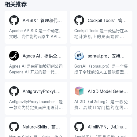
相关推荐
APISIX：管理和代理API及大模型流量的高性能网关
Cockpit Tools：管理多个AI编程IDE账号与配置多开独立实例的本地桌面应用
Apache APISIX 是一个动态、
Cockpit Tools 是一款运行在本
实时、高性能的云原生 API 网
地计算机上的桌面端应用程
关，同时具备强大的 AI 网关
序，专为集中管理多种 AI 集
能力。它基于 NGINX 和
成开发环境（IDE）和智能编
LuaJIT 构建，并在 2019 年作
程助手的账号与运行环境而设
Agnes AI：提供全模态模型免费API、支持图文视频生成与复杂工程执行的智能体平台
soraai.pro：支持多模型文字转视频和图像生成的在线创作工具
为顶级开源项目捐赠给
计。它目前支持包括
Apache 软件基金会。APISIX
Antigravity IDE、Codex、
Agnes AI 是由新加坡初创公司
SoraAI（soraai.pro）是一个集
彻底摒...
GitHub Copilo...
Sapiens AI 开发的新一代多模
成了全球前沿人工智能模型的
态大模型与智能应用生态系
在线视频与图像生成工作站。
统。它突破了单一文本聊天的
平台致力于为数字内容创作
限制，提供集文本、图像、视
者、营销人员及广大用户提供
AntigravityProxyLauncher：免TUN全局代理使用Antigravity IDE
AI 3D Model Generator：通过文本和图像快速生成3D模型的在线工具
频生成于一体的“全模态”大模
一站式、开箱即用的视觉内容
型能力。平台的核心产品矩阵
生成解决方案。网站的核心优
AntigravityProxyLauncher 是
AI 3D（ai-3d.org）是一款免
包括主打自动化工作流的
势在于其强大的多模型聚合能
一款专为特定桌面应用设计的
费、高效且零门槛的在线AI
Agnes...
力：不仅支持用户...
工程级透明 SOCKS5 代理注
3D模型生成平台。网站底层集
入工具，现已支持 macOS 与
成了腾讯Hunyuan 3D和字节跳
Windows 平台。当用户使用桌
动Seed 3D两大行业领先的AI
Nature-Skills：辅助撰写学术论文和绘制科研图表的智能体插件
AimiliVPN：为Linux提供纯净出站家庭IP的VPN代理网关
面版 Gemini 客户端或
模型架构，致力于帮助用户无
Antigravity IDE ...
需掌握复杂的3D拓扑知识或昂
Nature-Skills 是一个由上海交
AimiliVPN（项目名称 aimili-