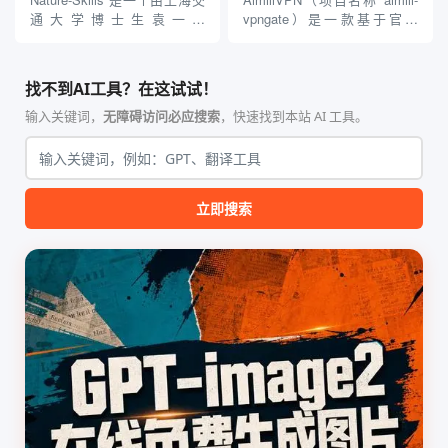
贵的专业软件，即可在...
通大学博士生袁一哲
vpngate）是一款基于官方
（Yuan1z0825）开发并开源的
VPNGate 开放协议的高性
智能体技能（Skill）指令集
能、零依赖 VPN 代理网关工
合，专为顶级学术期刊（如
具，专为 Linux 服务器环境
找不到AI工具？在这试试！
Nature、Science、Cell 等）
（如 VPS）设计。它完全采用
的论文撰写与发表流程设计。
纯 Python 标准库编写，用户
输入关键词，
无障碍访问必应搜索
，快速找到本站 AI 工具。
该工具集以智能体插...
无需安装...
立即搜索