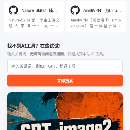
入工具，现已支持 macOS 与
成了腾讯Hunyuan 3D和字节跳
Windows 平台。当用户使用桌
动Seed 3D两大行业领先的AI
Nature-Skills：辅助撰写学术论文和绘制科研图表的智能体插件
AimiliVPN：为Linux提供纯净出站家庭IP的VPN代理网关
面版 Gemini 客户端或
模型架构，致力于帮助用户无
Antigravity IDE ...
需掌握复杂的3D拓扑知识或昂
Nature-Skills 是一个由上海交
AimiliVPN（项目名称 aimili-
贵的专业软件，即可在...
通大学博士生袁一哲
vpngate）是一款基于官方
（Yuan1z0825）开发并开源的
VPNGate 开放协议的高性
智能体技能（Skill）指令集
能、零依赖 VPN 代理网关工
合，专为顶级学术期刊（如
具，专为 Linux 服务器环境
找不到AI工具？在这试试！
Nature、Science、Cell 等）
（如 VPS）设计。它完全采用
的论文撰写与发表流程设计。
纯 Python 标准库编写，用户
输入关键词，
无障碍访问必应搜索
，快速找到本站 AI 工具。
该工具集以智能体插...
无需安装...
立即搜索