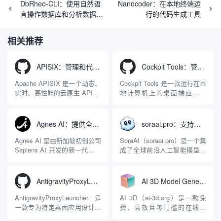
DbRheo-CLI：使用自然语
Nanocoder：在本地终端运
言操作数据库和分析数据的
行的代码生成工具
命令行工具
相关推荐
APISIX：管理和代理API及大模型流量的高性能网关
Cockpit Tools：管理多个AI编程IDE账号与配置多开独立实例的本地桌面应用
Apache APISIX 是一个动态、
Cockpit Tools 是一款运行在本
实时、高性能的云原生 API 网
地计算机上的桌面端应用程
关，同时具备强大的 AI 网关
序，专为集中管理多种 AI 集
能力。它基于 NGINX 和
成开发环境（IDE）和智能编
LuaJIT 构建，并在 2019 年作
程助手的账号与运行环境而设
Agnes AI：提供全模态模型免费API、支持图文视频生成与复杂工程执行的智能体平台
soraai.pro：支持多模型文字转视频和图像生成的在线创作工具
为顶级开源项目捐赠给
计。它目前支持包括
Apache 软件基金会。APISIX
Antigravity IDE、Codex、
Agnes AI 是由新加坡初创公司
SoraAI（soraai.pro）是一个集
彻底摒...
GitHub Copilo...
Sapiens AI 开发的新一代多模
成了全球前沿人工智能模型的
态大模型与智能应用生态系
在线视频与图像生成工作站。
统。它突破了单一文本聊天的
平台致力于为数字内容创作
限制，提供集文本、图像、视
者、营销人员及广大用户提供
AntigravityProxyLauncher：免TUN全局代理使用Antigravity IDE
AI 3D Model Generator：通过文本和图像快速生成3D模型的在线工具
频生成于一体的“全模态”大模
一站式、开箱即用的视觉内容
型能力。平台的核心产品矩阵
生成解决方案。网站的核心优
AntigravityProxyLauncher 是
AI 3D（ai-3d.org）是一款免
包括主打自动化工作流的
势在于其强大的多模型聚合能
一款专为特定桌面应用设计的
费、高效且零门槛的在线AI
Agnes...
力：不仅支持用户...
工程级透明 SOCKS5 代理注
3D模型生成平台。网站底层集