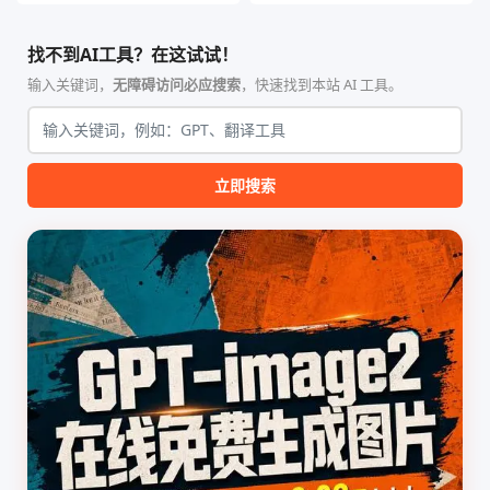
智能体技能（Skill）指令集
能、零依赖 VPN 代理网关工
合，专为顶级学术期刊（如
具，专为 Linux 服务器环境
找不到AI工具？在这试试！
Nature、Science、Cell 等）
（如 VPS）设计。它完全采用
的论文撰写与发表流程设计。
纯 Python 标准库编写，用户
输入关键词，
无障碍访问必应搜索
，快速找到本站 AI 工具。
该工具集以智能体插...
无需安装...
立即搜索