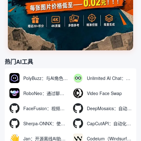
热门AI工具
PolyBuzz：与AI角色互动的免费聊天与角色扮演平台
Unlimited AI Chat：免费无限制的AI聊天工具
RoboNeo：通过聊天生成和编辑视频与图像的AI工具
Video Face Swap
FaceFusion：视频换脸增强工具|语音同步视频嘴型动作
DeepMosaics：自动去除图像和视频中的马赛克，或向其添加马赛克
Sherpa-ONNX：使用ONNXRuntime实现离线语音识别和合成
CapCutAPI：自动化控制CapCut视频剪辑的开源工具
Jan：开源离线AI助手，ChatGPT 替代品，运行本地AI模型或连接云端AI
Codeium（Windsurf Editor）：免费的AI代码补全与聊天工具，Windsurf以对话方式编写完整项目代码