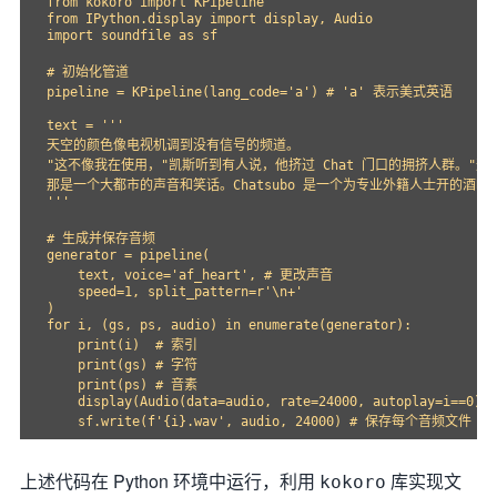
from kokoro import KPipeline

from IPython.display import display, Audio

import soundfile as sf

# 初始化管道

pipeline = KPipeline(lang_code='a') # 'a' 表示美式英语

text = '''

天空的颜色像电视机调到没有信号的频道。

"这不像我在使用，"凯斯听到有人说，他挤过 Chat 门口的拥挤人群。"这
那是一个大都市的声音和笑话。Chatsubo 是一个为专业外籍人士开的酒
'''

# 生成并保存音频

generator = pipeline(

    text, voice='af_heart', # 更改声音

    speed=1, split_pattern=r'\n+'

)

for i, (gs, ps, audio) in enumerate(generator):

    print(i)  # 索引

    print(gs) # 字符

    print(ps) # 音素

    display(Audio(data=audio, rate=24000, autoplay=i==0))

上述代码在 Python 环境中运行，利用
库实现文
kokoro