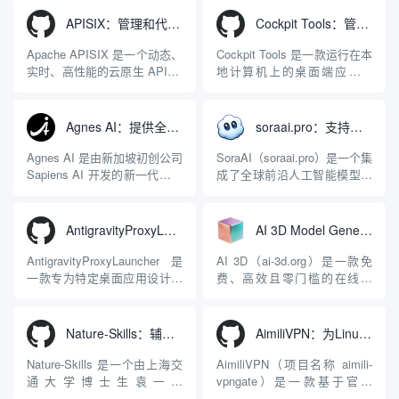
APISIX：管理和代理API及大模型流量的高性能网关
Cockpit Tools：管理多个AI编程IDE账号与配置多开独立实例的本地桌面应用
Apache APISIX 是一个动态、
Cockpit Tools 是一款运行在本
实时、高性能的云原生 API 网
地计算机上的桌面端应用程
关，同时具备强大的 AI 网关
序，专为集中管理多种 AI 集
能力。它基于 NGINX 和
成开发环境（IDE）和智能编
LuaJIT 构建，并在 2019 年作
程助手的账号与运行环境而设
Agnes AI：提供全模态模型免费API、支持图文视频生成与复杂工程执行的智能体平台
soraai.pro：支持多模型文字转视频和图像生成的在线创作工具
为顶级开源项目捐赠给
计。它目前支持包括
Apache 软件基金会。APISIX
Antigravity IDE、Codex、
Agnes AI 是由新加坡初创公司
SoraAI（soraai.pro）是一个集
彻底摒...
GitHub Copilo...
Sapiens AI 开发的新一代多模
成了全球前沿人工智能模型的
态大模型与智能应用生态系
在线视频与图像生成工作站。
统。它突破了单一文本聊天的
平台致力于为数字内容创作
限制，提供集文本、图像、视
者、营销人员及广大用户提供
AntigravityProxyLauncher：免TUN全局代理使用Antigravity IDE
AI 3D Model Generator：通过文本和图像快速生成3D模型的在线工具
频生成于一体的“全模态”大模
一站式、开箱即用的视觉内容
型能力。平台的核心产品矩阵
生成解决方案。网站的核心优
AntigravityProxyLauncher 是
AI 3D（ai-3d.org）是一款免
包括主打自动化工作流的
势在于其强大的多模型聚合能
一款专为特定桌面应用设计的
费、高效且零门槛的在线AI
Agnes...
力：不仅支持用户...
工程级透明 SOCKS5 代理注
3D模型生成平台。网站底层集
入工具，现已支持 macOS 与
成了腾讯Hunyuan 3D和字节跳
Windows 平台。当用户使用桌
动Seed 3D两大行业领先的AI
Nature-Skills：辅助撰写学术论文和绘制科研图表的智能体插件
AimiliVPN：为Linux提供纯净出站家庭IP的VPN代理网关
面版 Gemini 客户端或
模型架构，致力于帮助用户无
Antigravity IDE ...
需掌握复杂的3D拓扑知识或昂
Nature-Skills 是一个由上海交
AimiliVPN（项目名称 aimili-
贵的专业软件，即可在...
通大学博士生袁一哲
vpngate）是一款基于官方
（Yuan1z0825）开发并开源的
VPNGate 开放协议的高性