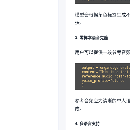
模型会根据角色标签生成
话。
3. 零样本语音克隆
用户可以提供一段参考音
output = engine.generate
content="This is a test 
reference_audio="path/to
voice_profile="cloned"

参考音频应为清晰的单人语
成。
4. 多语言支持