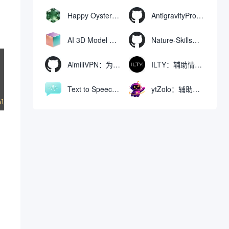
Happy Oyster AI：生成可交互式3D虚拟世界与视频的大模型
AntigravityProxyLauncher：免TUN全局代理使用Antigravity IDE
AI 3D Model Generator：通过文本和图像快速生成3D模型的在线工具
Nature-Skills：辅助撰写学术论文和绘制科研图表的智能体插件
AimiliVPN：为Linux提供纯净出站家庭IP的VPN代理网关
ILTY：辅助情绪疏导与提供行动建议的AI陪伴工具
Text to Speech AI：支持多说话人与情感控制的文字转语音工具
ytZolo：辅助创建和优化YouTube视频内容的生成工具