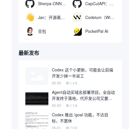
Sherpa-ONNX：使用ONNXRuntime实现离线语音识别和合成
CapCutAPI：自动化控制CapCut视频剪辑的开源工具
Jan：开源离线AI助手，ChatGPT 替代品，运行本地AI模型或连接云端AI
Codeium（Windsurf Editor）：免费的AI代码补全与聊天工具，Windsurf以对话方式编写完整项目代码
豆包
PocketPal AI
最新发布
Codex 这个小更新，可能会让前端
开发少掉一半返工
05-03
1.4 K
Agent自动买域名部署项目，全自动
开发终于落地，代开发公司又要倒
一大片
05-03
1.3 K
Codex 推出 /goal 功能，不达目
标，不罢休
05-01
2.0 K