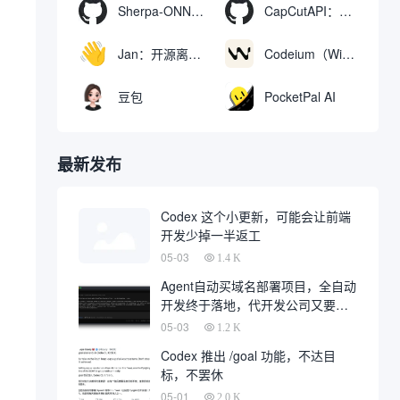
Sherpa-ONNX：使用ONNXRuntime实现离线语音识别和合成
CapCutAPI：自动化控制CapCut视频剪辑的开源工具
Jan：开源离线AI助手，ChatGPT 替代品，运行本地AI模型或连接云端AI
Codeium（Windsurf Editor）：免费的AI代码补全与聊天工具，Windsurf以对话方式编写完整项目代码
豆包
PocketPal AI
最新发布
Codex 这个小更新，可能会让前端
开发少掉一半返工
05-03
1.4 K
Agent自动买域名部署项目，全自动
开发终于落地，代开发公司又要倒
一大片
05-03
1.2 K
Codex 推出 /goal 功能，不达目
标，不罢休
05-01
2.0 K