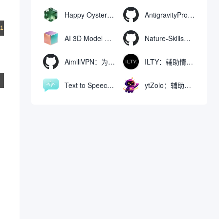
Happy Oyster AI：生成可交互式3D虚拟世界与视频的大模型
AntigravityProxyLauncher：免TUN全局代理使用Antigravity IDE
AI 3D Model Generator：通过文本和图像快速生成3D模型的在线工具
Nature-Skills：辅助撰写学术论文和绘制科研图表的智能体插件
AimiliVPN：为Linux提供纯净出站家庭IP的VPN代理网关
ILTY：辅助情绪疏导与提供行动建议的AI陪伴工具
Text to Speech AI：支持多说话人与情感控制的文字转语音工具
ytZolo：辅助创建和优化YouTube视频内容的生成工具