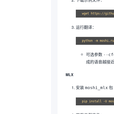
运行翻译：
可选参数
--cf
成的语音越接近
MLX
安装
包
moshi_mlx