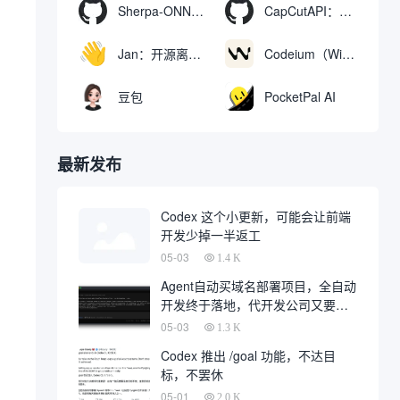
Sherpa-ONNX：使用ONNXRuntime实现离线语音识别和合成
CapCutAPI：自动化控制CapCut视频剪辑的开源工具
Jan：开源离线AI助手，ChatGPT 替代品，运行本地AI模型或连接云端AI
Codeium（Windsurf Editor）：免费的AI代码补全与聊天工具，Windsurf以对话方式编写完整项目代码
豆包
PocketPal AI
最新发布
Codex 这个小更新，可能会让前端
开发少掉一半返工
05-03
1.4 K
Agent自动买域名部署项目，全自动
开发终于落地，代开发公司又要倒
一大片
05-03
1.3 K
Codex 推出 /goal 功能，不达目
标，不罢休
05-01
2.0 K