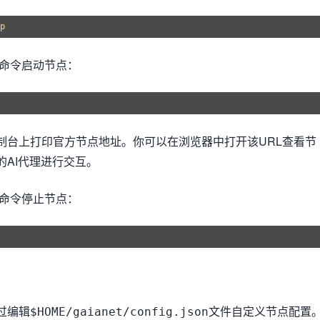
p
下命令启动节点：
制台上打印官方节点地址。你可以在浏览器中打开该URL查看节
的AI代理进行交互。
下命令停止节点：
过编辑
文件自定义节点配置
$HOME/gaianet/config.json