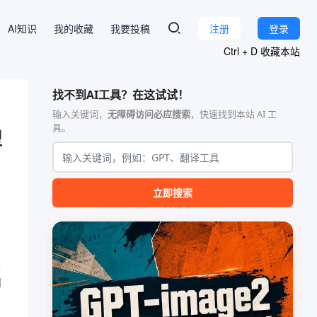
AI知识
我的收藏
我要投稿
注册
登录
Ctrl + D 收藏本站
找不到AI工具？在这试试！
输入关键词，
无障碍访问必应搜索
，快速找到本站 AI 工
具。
型
立即搜索
过
和
用