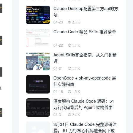
Claude Desktop配置第三方api的方
法
04-23
2.3 K
Claude Code 精品 Skills 推荐清单
tall.sh | bash -s -- --base 
$HOME
04-22
1.7 K
Agent Skills完全指南：从入门到精
通
04-21
1.7 K
OpenCode + oh-my-opencode 最
佳实践指南
预
04-18
1.5 K
深度解构 Claude Code 源码：51
万行代码背后的 Agent 架构哲学
03-31
2.4 K
3月31日 Claude Code 完整源码泄
露， 51 万行核心代码遭全网下载