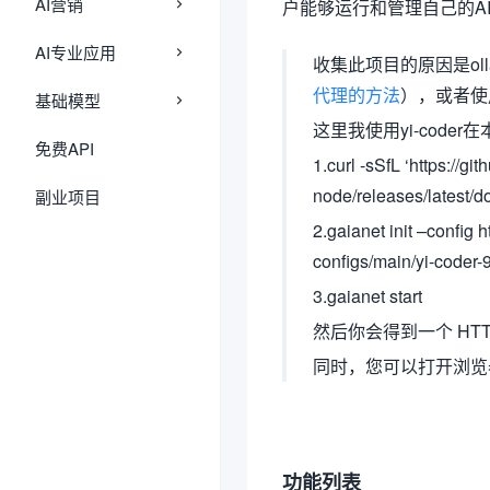
AI营销
户能够运行和管理自己的A
AI专业应用
收集此项目的原因是oll
代理的方法
），或者使
基础模型
这里我使用yi-code
免费API
1.curl -sSfL ‘https://g
node/releases/latest/do
副业项目
2.gaianet init –config
configs/main/yi-coder-
3.gaianet start
然后你会得到一个 HTTPS UR
同时，您可以打开浏览器为 `
功能列表