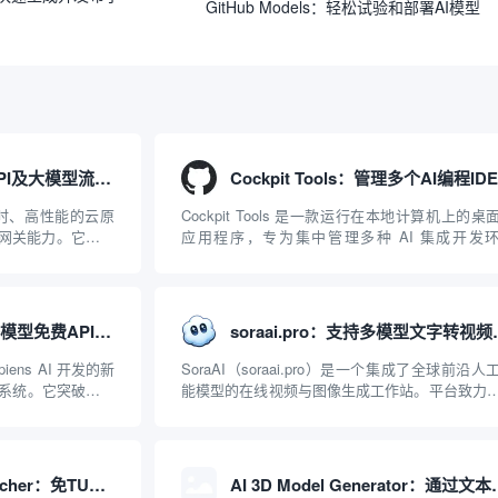
GitHub Models：轻松试验和部署AI模型
APISIX：管理和代理API及大模型流量的高性能网关
、实时、高性能的云原
Cockpit Tools 是一款运行在本地计算机上的桌
I 网关能力。它基于
应用程序，专为集中管理多种 AI 集成开发
2019 年作为顶级开源
（IDE）和智能编程助手的账号与运行环境而设
ISIX 彻底摒...
它目前支持包括 Antigravity IDE、Codex、GitH
Copilo...
Agnes AI：提供全模态模型免费API、支持图文视频生成与复杂工程执行的智能体平台
soraai.pro：
iens AI 开发的新
SoraAI（soraai.pro）是一个集成了全球前沿人
系统。它突破了单
能模型的在线视频与图像生成工作站。平台致力
图像、视频生成于
数字内容创作者、营销人员及广大用户提供一站
台的核心产品矩阵包
开箱即用的视觉内容生成解决方案。网站的核心
在于其强大的多模型聚合能力：不仅支持用户...
AntigravityProxyLauncher：免TUN全局代理使用Antigravity IDE
AI 3D Model Gene