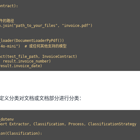
ntract):

文件的路径

.join("path_to_your_files", "invoice.pdf")

loader(DocumentLoaderPyPdf())

pt-4o-mini")  # 或任何其他支持的模型

ct(test_file_path, InvoiceContract)

 result.invoice_number)

允许使用自定义分类对文档或文档部分进行分类：
dotenv

port Extractor, Classification, Process, ClassificationStrategy

on(Classification):
