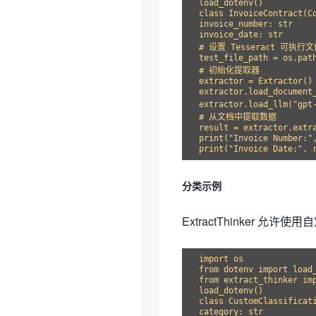
load_dotenv()

class InvoiceContract(Co
invoice_number: str

invoice_date: str

# 设置 Tesseract 可执行
test_file_path = os.path
# 初始化提取器

extractor = Extractor()

extractor.load_document_
extractor.load_llm("g
# 从文档中提取数据

result = extractor.extra
print("Invoice Number:",
分类示例
ExtractThinker 
import os

from dotenv import load_
from extract_thinker im
load_dotenv()

class CustomClassificati
category: str
