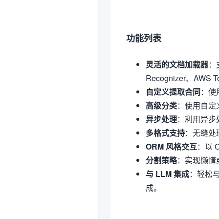
功能列表
灵活的文档加载器
：
Recognizer、AWS Te
自定义提取合同
：使
高级分类
：使用自定
异步处理
：利用异步
多格式支持
：无缝处
ORM 风格交互
：以 
分割策略
：实现懒惰
与 LLM 集成
：轻松与不
成。