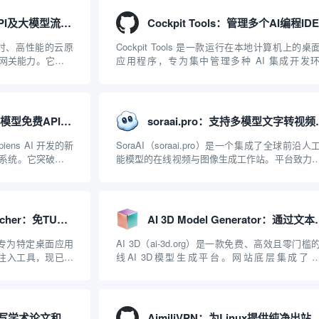
APISIX：管理和代理API及大模型流量的高性能网关
、实时、高性能的云原
Cockpit Tools 是一款运行在本地计算机上的桌
I 网关能力。它基于
应用程序，专为集中管理多种 AI 集成开发
2019 年作为顶级开源
（IDE）和智能编程助手的账号与运行环境而设
ISIX 彻底摒...
它目前支持包括 Antigravity IDE、Codex、GitH
Copilo...
Agnes AI：提供全模态模型免费API、支持图文视频生成与复杂工程执行的智能体平台
soraai.pro：
iens AI 开发的新
SoraAI（soraai.pro）是一个集成了全球前沿人
系统。它突破了单
能模型的在线视频与图像生成工作站。平台致力
图像、视频生成于
数字内容创作者、营销人员及广大用户提供一站
台的核心产品矩阵包
开箱即用的视觉内容生成解决方案。网站的核心
在于其强大的多模型聚合能力：不仅支持用户...
AntigravityProxyLauncher：免TUN全局代理使用Antigravity IDE
AI 3D Model Gene
r 是一款专为特定桌面应用
AI 3D（ai-3d.org）是一款免费、高效且零门槛
理注入工具，现已支
线AI 3D模型生成平台。网站底层集成了
台。当用户使用桌面版
Hunyuan 3D和字节跳动Seed 3D两大行业领先的
..
模型架构，致力于帮助用户无需掌握复杂的3D
知识或昂贵的专业软件，即可在...
Nature-Skills：辅助撰写学术论文和绘制科研图表的智能体插件
AimiliVPN：为Linux提供纯净出站家庭