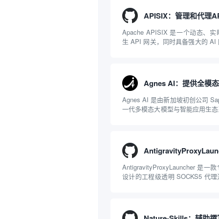
Apache APISIX 是一个动态
生 API 网关，同时具备强大的 A
NGINX 和 LuaJIT 构建，并在 
项目捐赠给 Apache 软件基金会。AP
Agnes AI 是由新加坡初创公司 Sap
一代多模态大模型与智能应用生态
一文本聊天的限制，提供集文本、
一体的“全模态”大模型能力。平
括主打自动化工作流的 Agnes...
AntigravityProxyLaunche
设计的工程级透明 SOCKS5 代
持 macOS 与 Windows 平
Gemini 客户端或 Antigravity IDE .