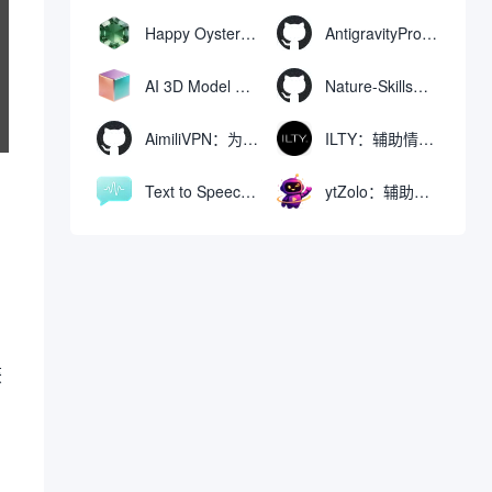
Happy Oyster AI：生成可交互式3D虚拟世界与视频的大模型
AntigravityProxyLauncher：免TUN全局代理使用Antigravity IDE
AI 3D Model Generator：通过文本和图像快速生成3D模型的在线工具
Nature-Skills：辅助撰写学术论文和绘制科研图表的智能体插件
AimiliVPN：为Linux提供纯净出站家庭IP的VPN代理网关
ILTY：辅助情绪疏导与提供行动建议的AI陪伴工具
Text to Speech AI：支持多说话人与情感控制的文字转语音工具
ytZolo：辅助创建和优化YouTube视频内容的生成工具
。
获
。