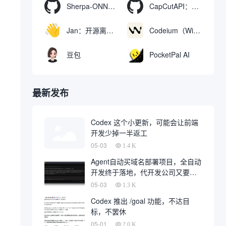
Sherpa-ONNX：使用ONNXRuntime实现离线语音识别和合成
CapCutAPI：自动化控制CapCut视频剪辑的开源工具
Jan：开源离线AI助手，ChatGPT 替代品，运行本地AI模型或连接云端AI
Codeium（Windsurf Editor）：免费的AI代码补全与聊天工具，Windsurf以对话方式编写完整项目代码
豆包
PocketPal AI
最新发布
Codex 这个小更新，可能会让前端
开发少掉一半返工
05-03
1.4 K
Agent自动买域名部署项目，全自动
开发终于落地，代开发公司又要倒
一大片
05-03
1.3 K
Codex 推出 /goal 功能，不达目
标，不罢休
05-01
2.0 K