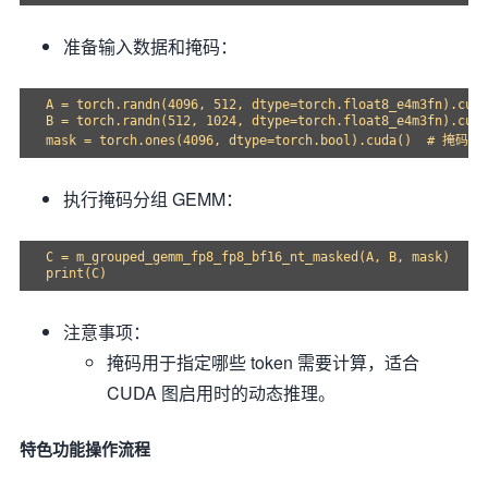
准备输入数据和掩码：
A = torch.randn(4096, 512, dtype=torch.float8_e4m3fn).cuda
B = torch.randn(512, 1024, dtype=torch.float8_e4m3fn).cuda
执行掩码分组 GEMM：
C = m_grouped_gemm_fp8_fp8_bf16_nt_masked(A, B, mask)

注意事项：
掩码用于指定哪些 token 需要计算，适合
CUDA 图启用时的动态推理。
特色功能操作流程