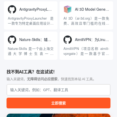
统。它突破了单一文本聊天的
平台致力于为数字内容创作
限制，提供集文本、图像、视
者、营销人员及广大用户提供
AntigravityProxyLauncher：免TUN全局代理使用Antigravity IDE
AI 3D Model Generator：通过文本和图像快速生成3D模型的在线工具
频生成于一体的“全模态”大模
一站式、开箱即用的视觉内容
型能力。平台的核心产品矩阵
生成解决方案。网站的核心优
AntigravityProxyLauncher 是
AI 3D（ai-3d.org）是一款免
包括主打自动化工作流的
势在于其强大的多模型聚合能
一款专为特定桌面应用设计的
费、高效且零门槛的在线AI
Agnes...
力：不仅支持用户...
工程级透明 SOCKS5 代理注
3D模型生成平台。网站底层集
入工具，现已支持 macOS 与
成了腾讯Hunyuan 3D和字节跳
Windows 平台。当用户使用桌
动Seed 3D两大行业领先的AI
Nature-Skills：辅助撰写学术论文和绘制科研图表的智能体插件
AimiliVPN：为Linux提供纯净出站家庭IP的VPN代理网关
面版 Gemini 客户端或
模型架构，致力于帮助用户无
Antigravity IDE ...
需掌握复杂的3D拓扑知识或昂
Nature-Skills 是一个由上海交
AimiliVPN（项目名称 aimili-
贵的专业软件，即可在...
通大学博士生袁一哲
vpngate）是一款基于官方
（Yuan1z0825）开发并开源的
VPNGate 开放协议的高性
智能体技能（Skill）指令集
能、零依赖 VPN 代理网关工
合，专为顶级学术期刊（如
具，专为 Linux 服务器环境
找不到AI工具？在这试试！
Nature、Science、Cell 等）
（如 VPS）设计。它完全采用
的论文撰写与发表流程设计。
纯 Python 标准库编写，用户
输入关键词，
无障碍访问必应搜索
，快速找到本站 AI 工具。
该工具集以智能体插...
无需安装...
立即搜索