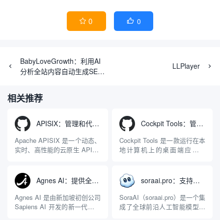
0
0


BabyLoveGrowth：利用AI
LLPlayer
分析全站内容自动生成SEO
文章
相关推荐
APISIX：管理和代理API及大模型流量的高性能网关
Cockpit Tools：管理多个AI编程IDE账号与配置多开独立实例的本地桌面应用
Apache APISIX 是一个动态、
Cockpit Tools 是一款运行在本
实时、高性能的云原生 API 网
地计算机上的桌面端应用程
关，同时具备强大的 AI 网关
序，专为集中管理多种 AI 集
能力。它基于 NGINX 和
成开发环境（IDE）和智能编
LuaJIT 构建，并在 2019 年作
程助手的账号与运行环境而设
Agnes AI：提供全模态模型免费API、支持图文视频生成与复杂工程执行的智能体平台
soraai.pro：支持多模型文字转视频和图像生成的在线创作工具
为顶级开源项目捐赠给
计。它目前支持包括
Apache 软件基金会。APISIX
Antigravity IDE、Codex、
Agnes AI 是由新加坡初创公司
SoraAI（soraai.pro）是一个集
彻底摒...
GitHub Copilo...
Sapiens AI 开发的新一代多模
成了全球前沿人工智能模型的
态大模型与智能应用生态系
在线视频与图像生成工作站。