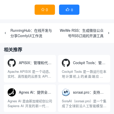
0
0


RunningHub：在线开发与
WeWe RSS：生成微信公众
分享ComfyUI工作流
号RSS订阅的开源工具
相关推荐
APISIX：管理和代理API及大模型流量的高性能网关
Cockpit Tools：管理多个AI编程IDE账号与配置多开独立实例的本地桌面应用
Apache APISIX 是一个动态、
Cockpit Tools 是一款运行在本
实时、高性能的云原生 API 网
地计算机上的桌面端应用程
关，同时具备强大的 AI 网关
序，专为集中管理多种 AI 集
能力。它基于 NGINX 和
成开发环境（IDE）和智能编
LuaJIT 构建，并在 2019 年作
程助手的账号与运行环境而设
Agnes AI：提供全模态模型免费API、支持图文视频生成与复杂工程执行的智能体平台
soraai.pro：支持多模型文字转视频和图像生成的在线创作工具
为顶级开源项目捐赠给
计。它目前支持包括
Apache 软件基金会。APISIX
Antigravity IDE、Codex、
Agnes AI 是由新加坡初创公司
SoraAI（soraai.pro）是一个集
彻底摒...
GitHub Copilo...
Sapiens AI 开发的新一代多模
成了全球前沿人工智能模型的
态大模型与智能应用生态系
在线视频与图像生成工作站。