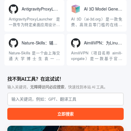
统。它突破了单一文本聊天的
平台致力于为数字内容创作
限制，提供集文本、图像、视
者、营销人员及广大用户提供
AntigravityProxyLauncher：免TUN全局代理使用Antigravity IDE
AI 3D Model Generator：通过文本和图像快速生成3D模型的在线工具
频生成于一体的“全模态”大模
一站式、开箱即用的视觉内容
型能力。平台的核心产品矩阵
生成解决方案。网站的核心优
AntigravityProxyLauncher 是
AI 3D（ai-3d.org）是一款免
包括主打自动化工作流的
势在于其强大的多模型聚合能
一款专为特定桌面应用设计的
费、高效且零门槛的在线AI
Agnes...
力：不仅支持用户...
工程级透明 SOCKS5 代理注
3D模型生成平台。网站底层集
入工具，现已支持 macOS 与
成了腾讯Hunyuan 3D和字节跳
Windows 平台。当用户使用桌
动Seed 3D两大行业领先的AI
Nature-Skills：辅助撰写学术论文和绘制科研图表的智能体插件
AimiliVPN：为Linux提供纯净出站家庭IP的VPN代理网关
面版 Gemini 客户端或
模型架构，致力于帮助用户无
Antigravity IDE ...
需掌握复杂的3D拓扑知识或昂
Nature-Skills 是一个由上海交
AimiliVPN（项目名称 aimili-
贵的专业软件，即可在...
通大学博士生袁一哲
vpngate）是一款基于官方
（Yuan1z0825）开发并开源的
VPNGate 开放协议的高性
智能体技能（Skill）指令集
能、零依赖 VPN 代理网关工
合，专为顶级学术期刊（如
具，专为 Linux 服务器环境
找不到AI工具？在这试试！
Nature、Science、Cell 等）
（如 VPS）设计。它完全采用
的论文撰写与发表流程设计。
纯 Python 标准库编写，用户
输入关键词，
无障碍访问必应搜索
，快速找到本站 AI 工具。
该工具集以智能体插...
无需安装...
立即搜索