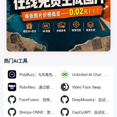
热门AI工具
PolyBuzz：与AI角色互动的免费聊天与角色扮演平台
Unlimited AI Chat：免费无限制的AI聊天工具
RoboNeo：通过聊天生成和编辑视频与图像的AI工具
Video Face Swap
FaceFusion：视频换脸增强工具|语音同步视频嘴型动作
DeepMosaics：自动去除图像和视频中的马赛克，或向其添加马赛克
Sherpa-ONNX：使用ONNXRuntime实现离线语音识别和合成
CapCutAPI：自动化控制CapCut视频剪辑的开源工具