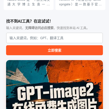
贵的专业软件，即可在...
通大学博士生袁一哲
vpngate）是一款基于官方
（Yuan1z0825）开发并开源的
VPNGate 开放协议的高性
智能体技能（Skill）指令集
能、零依赖 VPN 代理网关工
合，专为顶级学术期刊（如
具，专为 Linux 服务器环境
找不到AI工具？在这试试！
Nature、Science、Cell 等）
（如 VPS）设计。它完全采用
的论文撰写与发表流程设计。
纯 Python 标准库编写，用户
输入关键词，
无障碍访问必应搜索
，快速找到本站 AI 工具。
该工具集以智能体插...
无需安装...
立即搜索