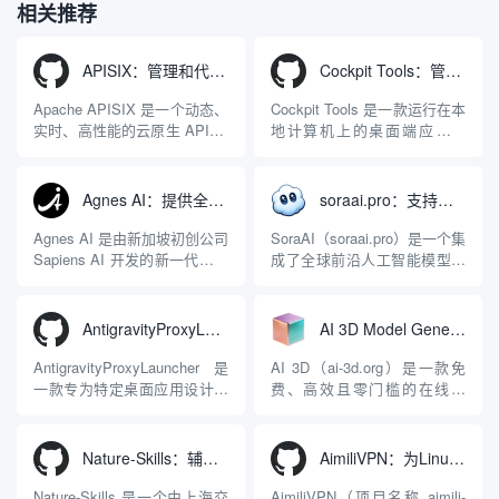
相关推荐
APISIX：管理和代理API及大模型流量的高性能网关
Cockpit Tools：管理多个AI编程IDE账号与配置多开独立实例的本地桌面应用
Apache APISIX 是一个动态、
Cockpit Tools 是一款运行在本
实时、高性能的云原生 API 网
地计算机上的桌面端应用程
关，同时具备强大的 AI 网关
序，专为集中管理多种 AI 集
能力。它基于 NGINX 和
成开发环境（IDE）和智能编
LuaJIT 构建，并在 2019 年作
程助手的账号与运行环境而设
Agnes AI：提供全模态模型免费API、支持图文视频生成与复杂工程执行的智能体平台
soraai.pro：支持多模型文字转视频和图像生成的在线创作工具
为顶级开源项目捐赠给
计。它目前支持包括
Apache 软件基金会。APISIX
Antigravity IDE、Codex、
Agnes AI 是由新加坡初创公司
SoraAI（soraai.pro）是一个集
彻底摒...
GitHub Copilo...
Sapiens AI 开发的新一代多模
成了全球前沿人工智能模型的
态大模型与智能应用生态系
在线视频与图像生成工作站。
统。它突破了单一文本聊天的
平台致力于为数字内容创作
限制，提供集文本、图像、视
者、营销人员及广大用户提供
AntigravityProxyLauncher：免TUN全局代理使用Antigravity IDE
AI 3D Model Generator：通过文本和图像快速生成3D模型的在线工具
频生成于一体的“全模态”大模
一站式、开箱即用的视觉内容
型能力。平台的核心产品矩阵
生成解决方案。网站的核心优
AntigravityProxyLauncher 是
AI 3D（ai-3d.org）是一款免
包括主打自动化工作流的
势在于其强大的多模型聚合能
一款专为特定桌面应用设计的
费、高效且零门槛的在线AI
Agnes...
力：不仅支持用户...
工程级透明 SOCKS5 代理注
3D模型生成平台。网站底层集
入工具，现已支持 macOS 与
成了腾讯Hunyuan 3D和字节跳
Windows 平台。当用户使用桌
动Seed 3D两大行业领先的AI
Nature-Skills：辅助撰写学术论文和绘制科研图表的智能体插件
AimiliVPN：为Linux提供纯净出站家庭IP的VPN代理网关
面版 Gemini 客户端或
模型架构，致力于帮助用户无
Antigravity IDE ...
需掌握复杂的3D拓扑知识或昂
Nature-Skills 是一个由上海交
AimiliVPN（项目名称 aimili-