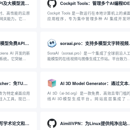
APISIX：管理和代理API及大模型流量的高性能网关
、实时、高性能的云原
Cockpit Tools 是一款运行在本地计算机上的桌
I 网关能力。它基于
应用程序，专为集中管理多种 AI 集成开发
2019 年作为顶级开源
（IDE）和智能编程助手的账号与运行环境而设
ISIX 彻底摒...
它目前支持包括 Antigravity IDE、Codex、GitH
Copilo...
Agnes AI：提供全模态模型免费API、支持图文视频生成与复杂工程执行的智能体平台
soraai.pro：
iens AI 开发的新
SoraAI（soraai.pro）是一个集成了全球前沿人
系统。它突破了单
能模型的在线视频与图像生成工作站。平台致力
图像、视频生成于
数字内容创作者、营销人员及广大用户提供一站
台的核心产品矩阵包
开箱即用的视觉内容生成解决方案。网站的核心
在于其强大的多模型聚合能力：不仅支持用户...
AntigravityProxyLauncher：免TUN全局代理使用Antigravity IDE
AI 3D Model Gene
r 是一款专为特定桌面应用
AI 3D（ai-3d.org）是一款免费、高效且零门槛
理注入工具，现已支
线AI 3D模型生成平台。网站底层集成了
台。当用户使用桌面版
Hunyuan 3D和字节跳动Seed 3D两大行业领先的
..
模型架构，致力于帮助用户无需掌握复杂的3D
知识或昂贵的专业软件，即可在...
Nature-Skills：辅助撰写学术论文和绘制科研图表的智能体插件
AimiliVPN：为Linux提供纯净出站家庭