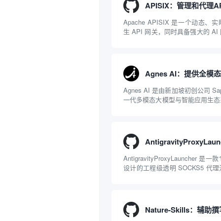
Apache APISIX 是一个动态
生 API 网关，同时具备强大的 A
NGINX 和 LuaJIT 构建，并在 
项目捐赠给 Apache 软件基金会。AP
Agnes AI 是由新加坡初创公司 Sap
一代多模态大模型与智能应用生态
一文本聊天的限制，提供集文本、
一体的“全模态”大模型能力。平
括主打自动化工作流的 Agnes...
AntigravityProxyLaunche
设计的工程级透明 SOCKS5 代
持 macOS 与 Windows 平
Gemini 客户端或 Antigravity IDE .