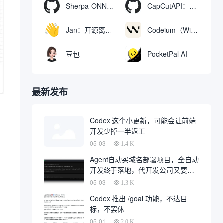
Sherpa-ONNX：使用ONNXRuntime实现离线语音识别和合成
CapCutAPI：自动化控制CapCut视频剪辑的开源工具
Jan：开源离线AI助手，ChatGPT 替代品，运行本地AI模型或连接云端AI
Codeium（Windsurf Editor）：免费的AI代码补全与聊天工具，Windsurf以对话方式编写完整项目代码
豆包
PocketPal AI
最新发布
Codex 这个小更新，可能会让前端
开发少掉一半返工
05-03
1.4 K
Agent自动买域名部署项目，全自动
开发终于落地，代开发公司又要倒
一大片
05-03
1.3 K
Codex 推出 /goal 功能，不达目
标，不罢休
05-01
2.0 K