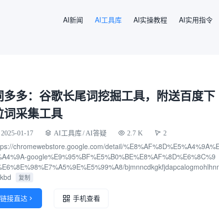
AI新闻
AI工具库
AI实操教程
AI实用指令
词多多：谷歌长尾词挖掘工具，附送百度下
拉词采集工具
2025-01-17
AI工具库
/
AI答疑
2.7 K
2
tps://chromewebstore.google.com/detail/%E8%AF%8D%E5%A4%9A%
%A4%9A-google%E9%95%BF%E5%B0%BE%E8%AF%8D%E6%8C%9
%E6%8E%98%E7%A5%9E%E5%99%A8/bjmnncdkgkfjdapcalogmohlhn
kbd
复制
链接直达

手机查看