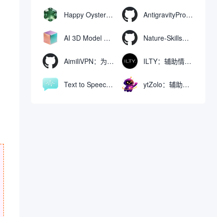
Happy Oyster AI：生成可交互式3D虚拟世界与视频的大模型
AntigravityProxyLauncher：免TUN全局代理使用Antigravity IDE
AI 3D Model Generator：通过文本和图像快速生成3D模型的在线工具
Nature-Skills：辅助撰写学术论文和绘制科研图表的智能体插件
AimiliVPN：为Linux提供纯净出站家庭IP的VPN代理网关
ILTY：辅助情绪疏导与提供行动建议的AI陪伴工具
Text to Speech AI：支持多说话人与情感控制的文字转语音工具
ytZolo：辅助创建和优化YouTube视频内容的生成工具