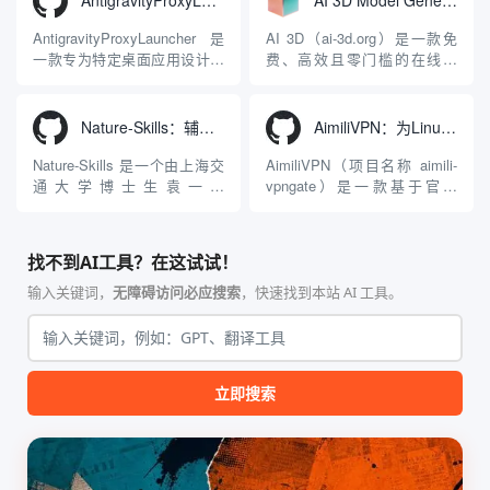
AntigravityProxyLauncher：免TUN全局代理使用Antigravity IDE
AI 3D Model Generator：通过文本和图像快速生成3D模型的在线工具
频生成于一体的“全模态”大模
一站式、开箱即用的视觉内容
型能力。平台的核心产品矩阵
生成解决方案。网站的核心优
AntigravityProxyLauncher 是
AI 3D（ai-3d.org）是一款免
包括主打自动化工作流的
势在于其强大的多模型聚合能
一款专为特定桌面应用设计的
费、高效且零门槛的在线AI
Agnes...
力：不仅支持用户...
工程级透明 SOCKS5 代理注
3D模型生成平台。网站底层集
入工具，现已支持 macOS 与
成了腾讯Hunyuan 3D和字节跳
Windows 平台。当用户使用桌
动Seed 3D两大行业领先的AI
Nature-Skills：辅助撰写学术论文和绘制科研图表的智能体插件
AimiliVPN：为Linux提供纯净出站家庭IP的VPN代理网关
面版 Gemini 客户端或
模型架构，致力于帮助用户无
Antigravity IDE ...
需掌握复杂的3D拓扑知识或昂
Nature-Skills 是一个由上海交
AimiliVPN（项目名称 aimili-
贵的专业软件，即可在...
通大学博士生袁一哲
vpngate）是一款基于官方
（Yuan1z0825）开发并开源的
VPNGate 开放协议的高性
智能体技能（Skill）指令集
能、零依赖 VPN 代理网关工
合，专为顶级学术期刊（如
具，专为 Linux 服务器环境
找不到AI工具？在这试试！
Nature、Science、Cell 等）
（如 VPS）设计。它完全采用
的论文撰写与发表流程设计。
纯 Python 标准库编写，用户
输入关键词，
无障碍访问必应搜索
，快速找到本站 AI 工具。
该工具集以智能体插...
无需安装...
立即搜索