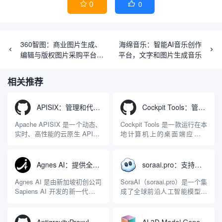
0
0


360智图：商业图片生成、
海绵音乐：智能AI音乐创作
编辑与版权图片采购平台
平台，文字和图片生成音乐
（不推荐）
相关推荐
APISIX：管理和代理API及大模型流量的高性能网关
Cockpit Tools：管理多个AI编程IDE账号与配置多开独立实例的本地桌面应用
Apache APISIX 是一个动态、
Cockpit Tools 是一款运行在本
实时、高性能的云原生 API 网
地计算机上的桌面端应用程
关，同时具备强大的 AI 网关
序，专为集中管理多种 AI 集
能力。它基于 NGINX 和
成开发环境（IDE）和智能编
LuaJIT 构建，并在 2019 年作
程助手的账号与运行环境而设
Agnes AI：提供全模态模型免费API、支持图文视频生成与复杂工程执行的智能体平台
soraai.pro：支持多模型文字转视频和图像生成的在线创作工具
为顶级开源项目捐赠给
计。它目前支持包括
Apache 软件基金会。APISIX
Antigravity IDE、Codex、
Agnes AI 是由新加坡初创公司
SoraAI（soraai.pro）是一个集
彻底摒...
GitHub Copilo...
Sapiens AI 开发的新一代多模
成了全球前沿人工智能模型的
态大模型与智能应用生态系
在线视频与图像生成工作站。
统。它突破了单一文本聊天的
平台致力于为数字内容创作
限制，提供集文本、图像、视
者、营销人员及广大用户提供