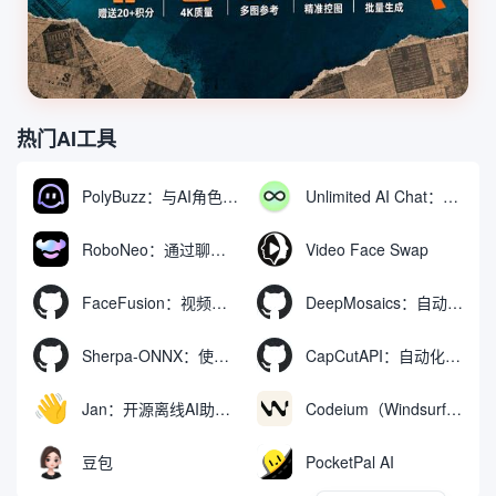
热门AI工具
PolyBuzz：与AI角色互动的免费聊天与角色扮演平台
Unlimited AI Chat：免费无限制的AI聊天工具
RoboNeo：通过聊天生成和编辑视频与图像的AI工具
Video Face Swap
FaceFusion：视频换脸增强工具|语音同步视频嘴型动作
DeepMosaics：自动去除图像和视频中的马赛克，或向其添加马赛克
Sherpa-ONNX：使用ONNXRuntime实现离线语音识别和合成
CapCutAPI：自动化控制CapCut视频剪辑的开源工具
Jan：开源离线AI助手，ChatGPT 替代品，运行本地AI模型或连接云端AI
Codeium（Windsurf Editor）：免费的AI代码补全与聊天工具，Windsurf以对话方式编写完整项目代码
豆包
PocketPal AI