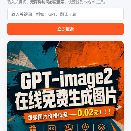
的论文撰写与发表流程设计。
纯 Python 标准库编写，用户
输入关键词，
无障碍访问必应搜索
，快速找到本站 AI 工具。
该工具集以智能体插...
无需安装...
立即搜索