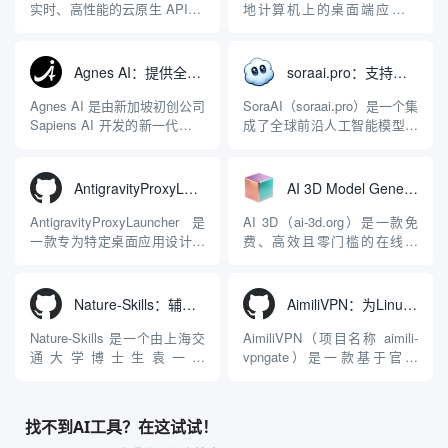
实时、高性能的云原生 API 网
地计算机上的桌面端应用程
关，同时具备强大的 AI 网关
序，专为集中管理多种 AI 集
能力。它基于 NGINX 和
成开发环境（IDE）和智能编
LuaJIT 构建，并在 2019 年作
程助手的账号与运行环境而设
Agnes AI：提供全模态模型免费API、支持图文视频生成与复杂工程执行的智能体平台
soraai.pro：支持多模型文字转视频和图像生成的在线创作工具
为顶级开源项目捐赠给
计。它目前支持包括
Apache 软件基金会。APISIX
Antigravity IDE、Codex、
Agnes AI 是由新加坡初创公司
SoraAI（soraai.pro）是一个集
彻底摒...
GitHub Copilo...
Sapiens AI 开发的新一代多模
成了全球前沿人工智能模型的
态大模型与智能应用生态系
在线视频与图像生成工作站。
统。它突破了单一文本聊天的
平台致力于为数字内容创作
限制，提供集文本、图像、视
者、营销人员及广大用户提供
AntigravityProxyLauncher：免TUN全局代理使用Antigravity IDE
AI 3D Model Generator：通过文本和图像快速生成3D模型的在线工具
频生成于一体的“全模态”大模
一站式、开箱即用的视觉内容
型能力。平台的核心产品矩阵
生成解决方案。网站的核心优
AntigravityProxyLauncher 是
AI 3D（ai-3d.org）是一款免
包括主打自动化工作流的
势在于其强大的多模型聚合能
一款专为特定桌面应用设计的
费、高效且零门槛的在线AI
Agnes...
力：不仅支持用户...
工程级透明 SOCKS5 代理注
3D模型生成平台。网站底层集
入工具，现已支持 macOS 与
成了腾讯Hunyuan 3D和字节跳
Windows 平台。当用户使用桌
动Seed 3D两大行业领先的AI
Nature-Skills：辅助撰写学术论文和绘制科研图表的智能体插件
AimiliVPN：为Linux提供纯净出站家庭IP的VPN代理网关
面版 Gemini 客户端或
模型架构，致力于帮助用户无
Antigravity IDE ...
需掌握复杂的3D拓扑知识或昂
Nature-Skills 是一个由上海交
AimiliVPN（项目名称 aimili-
贵的专业软件，即可在...
通大学博士生袁一哲
vpngate）是一款基于官方
（Yuan1z0825）开发并开源的
VPNGate 开放协议的高性
智能体技能（Skill）指令集
能、零依赖 VPN 代理网关工
合，专为顶级学术期刊（如
具，专为 Linux 服务器环境
找不到AI工具？在这试试！
Nature、Science、Cell 等）
（如 VPS）设计。它完全采用