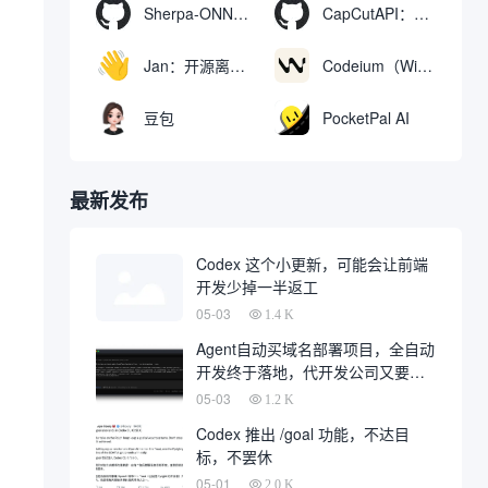
Sherpa-ONNX：使用ONNXRuntime实现离线语音识别和合成
CapCutAPI：自动化控制CapCut视频剪辑的开源工具
Jan：开源离线AI助手，ChatGPT 替代品，运行本地AI模型或连接云端AI
Codeium（Windsurf Editor）：免费的AI代码补全与聊天工具，Windsurf以对话方式编写完整项目代码
豆包
PocketPal AI
最新发布
Codex 这个小更新，可能会让前端
开发少掉一半返工
05-03
1.4 K
Agent自动买域名部署项目，全自动
开发终于落地，代开发公司又要倒
一大片
05-03
1.2 K
Codex 推出 /goal 功能，不达目
标，不罢休
05-01
2.0 K