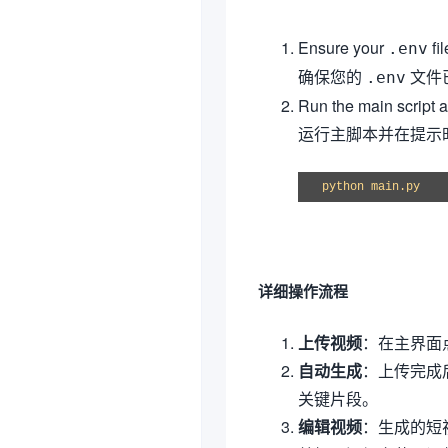
Ensure your
fi
.env
确保您的
文件已
.env
Run the main script
运行主脚本并在提示时输
python main.py
详细操作流程
上传视频
：在主界面
自动生成
：上传完成
关键片段。
编辑视频
：生成的短