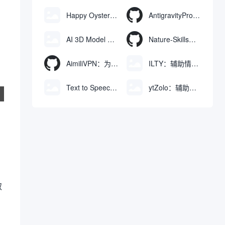
Happy Oyster AI：生成可交互式3D虚拟世界与视频的大模型
AntigravityProxyLauncher：免TUN全局代理使用Antigravity IDE
AI 3D Model Generator：通过文本和图像快速生成3D模型的在线工具
Nature-Skills：辅助撰写学术论文和绘制科研图表的智能体插件
AimiliVPN：为Linux提供纯净出站家庭IP的VPN代理网关
ILTY：辅助情绪疏导与提供行动建议的AI陪伴工具
Text to Speech AI：支持多说话人与情感控制的文字转语音工具
ytZolo：辅助创建和优化YouTube视频内容的生成工具
取