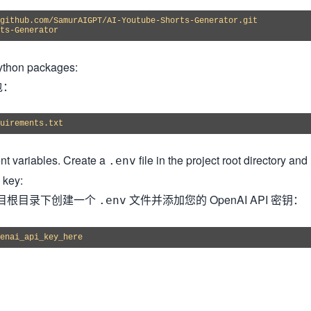
ts-Generator
Python packages:
包：
uirements.txt
nt variables. Create a
file in the project root directory and
.env
 key:
目根目录下创建一个
文件并添加您的 OpenAI API 密钥：
.env
enai_api_key_here