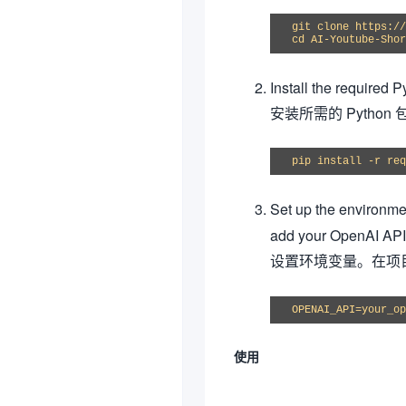
cd
 AI-Youtube-Shor
Install the required 
安装所需的 Python 
pip install -r req
Set up the environme
add your OpenAI API
设置环境变量。在项
OPENAI_API=your_op
使用