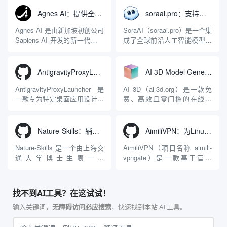
能力。它基于 NGINX 和
成开发环境（IDE）和智能编
LuaJIT 构建，并在 2019 年作
程助手的账号与运行环境而设
Agnes AI：提供全模态模型免费API、支持图文视频生成与复杂工程执行的智能体平台
soraai.pro：支持多模型文字转视频和图像生成的在线创作工具
为顶级开源项目捐赠给
计。它目前支持包括
Apache 软件基金会。APISIX
Antigravity IDE、Codex、
Agnes AI 是由新加坡初创公司
SoraAI（soraai.pro）是一个集
彻底摒...
GitHub Copilo...
Sapiens AI 开发的新一代多模
成了全球前沿人工智能模型的
态大模型与智能应用生态系
在线视频与图像生成工作站。
统。它突破了单一文本聊天的
平台致力于为数字内容创作
限制，提供集文本、图像、视
者、营销人员及广大用户提供
AntigravityProxyLauncher：免TUN全局代理使用Antigravity IDE
AI 3D Model Generator：通过文本和图像快速生成3D模型的在线工具
频生成于一体的“全模态”大模
一站式、开箱即用的视觉内容
型能力。平台的核心产品矩阵
生成解决方案。网站的核心优
AntigravityProxyLauncher 是
AI 3D（ai-3d.org）是一款免
包括主打自动化工作流的
势在于其强大的多模型聚合能
一款专为特定桌面应用设计的
费、高效且零门槛的在线AI
Agnes...
力：不仅支持用户...
工程级透明 SOCKS5 代理注
3D模型生成平台。网站底层集
入工具，现已支持 macOS 与
成了腾讯Hunyuan 3D和字节跳
Windows 平台。当用户使用桌
动Seed 3D两大行业领先的AI
Nature-Skills：辅助撰写学术论文和绘制科研图表的智能体插件
AimiliVPN：为Linux提供纯净出站家庭IP的VPN代理网关
面版 Gemini 客户端或
模型架构，致力于帮助用户无
Antigravity IDE ...
需掌握复杂的3D拓扑知识或昂
Nature-Skills 是一个由上海交
AimiliVPN（项目名称 aimili-
贵的专业软件，即可在...
通大学博士生袁一哲
vpngate）是一款基于官方
（Yuan1z0825）开发并开源的
VPNGate 开放协议的高性
智能体技能（Skill）指令集
能、零依赖 VPN 代理网关工
合，专为顶级学术期刊（如
具，专为 Linux 服务器环境
找不到AI工具？在这试试！
Nature、Science、Cell 等）
（如 VPS）设计。它完全采用
的论文撰写与发表流程设计。
纯 Python 标准库编写，用户
输入关键词，
无障碍访问必应搜索
，快速找到本站 AI 工具。
该工具集以智能体插...
无需安装...