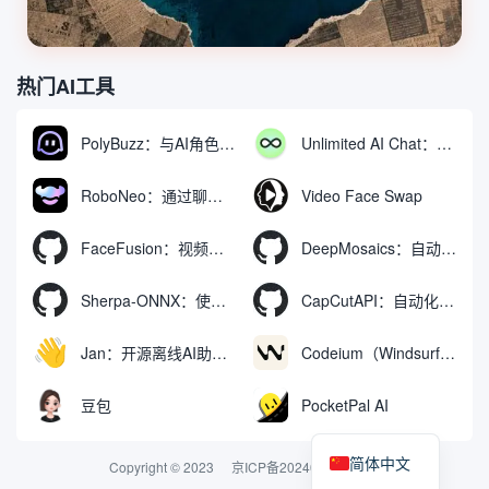
热门AI工具
PolyBuzz：与AI角色互动的免费聊天与角色扮演平台
Unlimited AI Chat：免费无限制的AI聊天工具
RoboNeo：通过聊天生成和编辑视频与图像的AI工具
Video Face Swap
FaceFusion：视频换脸增强工具|语音同步视频嘴型动作
DeepMosaics：自动去除图像和视频中的马赛克，或向其添加马赛克
Sherpa-ONNX：使用ONNXRuntime实现离线语音识别和合成
CapCutAPI：自动化控制CapCut视频剪辑的开源工具
Jan：开源离线AI助手，ChatGPT 替代品，运行本地AI模型或连接云端AI
Codeium（Windsurf Editor）：免费的AI代码补全与聊天工具，Windsurf以对话方式编写完整项目代码
豆包
PocketPal AI
简体中文
Copyright © 2023
京ICP备2024074324号-2