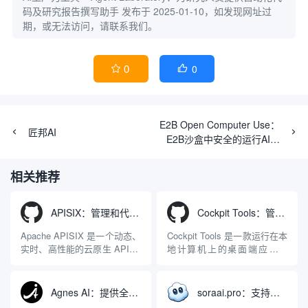
码及研究报告撰写助手
发布于 2025-01-10，如发现网址过
期，或无法访问，请联系我们。
0
0


E2B Open Computer Use：
匠邦AI
E2B沙盒中安全的运行AI操
作系统
相关推荐
APISIX：管理和代理API及大模型流量的高性能网关
Cockpit Tools：管理多个AI编程IDE账号与配置多开独立实例的本地桌面应用
Apache APISIX 是一个动态、
Cockpit Tools 是一款运行在本
实时、高性能的云原生 API 网
地计算机上的桌面端应用程
关，同时具备强大的 AI 网关
序，专为集中管理多种 AI 集
能力。它基于 NGINX 和
成开发环境（IDE）和智能编
LuaJIT 构建，并在 2019 年作
程助手的账号与运行环境而设
Agnes AI：提供全模态模型免费API、支持图文视频生成与复杂工程执行的智能体平台
soraai.pro：支持多模型文字转视频和图像生成的在线创作工具
为顶级开源项目捐赠给
计。它目前支持包括