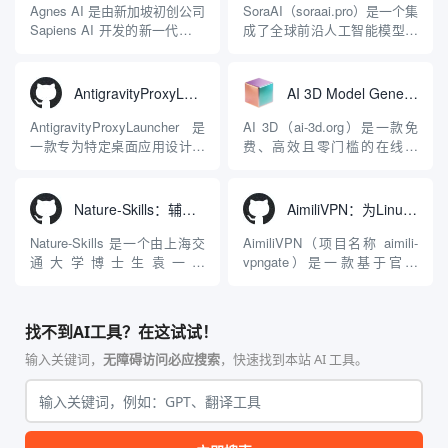
Apache 软件基金会。APISIX
Antigravity IDE、Codex、
Agnes AI 是由新加坡初创公司
SoraAI（soraai.pro）是一个集
彻底摒...
GitHub Copilo...
Sapiens AI 开发的新一代多模
成了全球前沿人工智能模型的
态大模型与智能应用生态系
在线视频与图像生成工作站。
统。它突破了单一文本聊天的
平台致力于为数字内容创作
限制，提供集文本、图像、视
者、营销人员及广大用户提供
AntigravityProxyLauncher：免TUN全局代理使用Antigravity IDE
AI 3D Model Generator：通过文本和图像快速生成3D模型的在线工具
频生成于一体的“全模态”大模
一站式、开箱即用的视觉内容
型能力。平台的核心产品矩阵
生成解决方案。网站的核心优
AntigravityProxyLauncher 是
AI 3D（ai-3d.org）是一款免
包括主打自动化工作流的
势在于其强大的多模型聚合能
一款专为特定桌面应用设计的
费、高效且零门槛的在线AI
Agnes...
力：不仅支持用户...
工程级透明 SOCKS5 代理注
3D模型生成平台。网站底层集
入工具，现已支持 macOS 与
成了腾讯Hunyuan 3D和字节跳
Windows 平台。当用户使用桌
动Seed 3D两大行业领先的AI
Nature-Skills：辅助撰写学术论文和绘制科研图表的智能体插件
AimiliVPN：为Linux提供纯净出站家庭IP的VPN代理网关
面版 Gemini 客户端或
模型架构，致力于帮助用户无
Antigravity IDE ...
需掌握复杂的3D拓扑知识或昂
Nature-Skills 是一个由上海交
AimiliVPN（项目名称 aimili-
贵的专业软件，即可在...
通大学博士生袁一哲
vpngate）是一款基于官方
（Yuan1z0825）开发并开源的
VPNGate 开放协议的高性
智能体技能（Skill）指令集
能、零依赖 VPN 代理网关工
合，专为顶级学术期刊（如
具，专为 Linux 服务器环境
找不到AI工具？在这试试！
Nature、Science、Cell 等）
（如 VPS）设计。它完全采用
的论文撰写与发表流程设计。
纯 Python 标准库编写，用户
输入关键词，
无障碍访问必应搜索
，快速找到本站 AI 工具。
该工具集以智能体插...
无需安装...