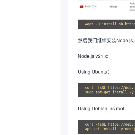
然后我们继续安装Node.j
Node.js v21.x:
Using Ubuntu：
curl -fsSL https://deb.n
Using Debian, as root:
curl -fsSL https://deb.n