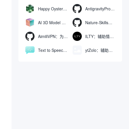
Happy Oyster AI：生成可交互式3D虚拟世界与视频的大模型
AntigravityProxyLauncher：免TUN全局代理使用Antigravity IDE
AI 3D Model Generator：通过文本和图像快速生成3D模型的在线工具
Nature-Skills：辅助撰写学术论文和绘制科研图表的智能体插件
AimiliVPN：为Linux提供纯净出站家庭IP的VPN代理网关
ILTY：辅助情绪疏导与提供行动建议的AI陪伴工具
Text to Speech AI：支持多说话人与情感控制的文字转语音工具
ytZolo：辅助创建和优化YouTube视频内容的生成工具