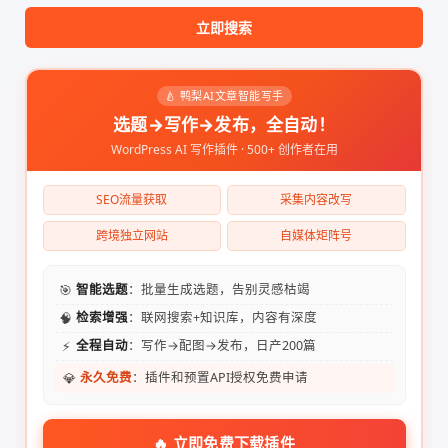
立即搜索
🍐 鸭梨AI文章智能写手
选题→写作→发布，全自动！
WordPress AI 写作插件 · 500+ 创作者在用
SEO流量获取
采集内容改写
跨境独立网站
自媒体矩阵号
🎯
智能选题
：批量生成选题，告别灵感枯竭
🧠
检索增强
：联网搜索+知识库，内容有深度
⚡
全程自动
：写作→配图→发布，日产200篇
💎
永久免费
：插件和预置API授权免费申请
🔥 立即免费下载插件